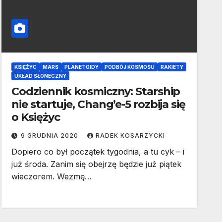
KSIĘŻYC
MARS
PLANETOIDY
PODBÓJ KOSMOSU
RAKIETY
UKŁAD SŁONECZNY
Codziennik kosmiczny: Starship
nie startuje, Chang’e-5 rozbija się
o Księżyc
9 GRUDNIA 2020
RADEK KOSARZYCKI
Dopiero co był początek tygodnia, a tu cyk – i
już środa. Zanim się obejrzę będzie już piątek
wieczorem. Wezmę…