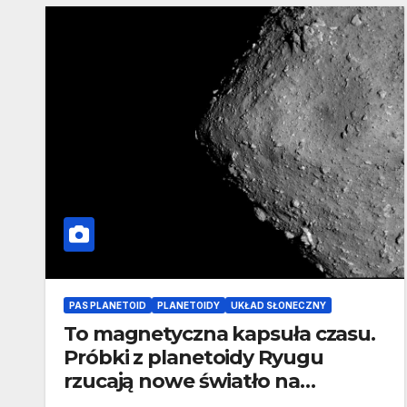
PAS PLANETOID
PLANETOIDY
UKŁAD SŁONECZNY
To magnetyczna kapsuła czasu.
Próbki z planetoidy Ryugu
rzucają nowe światło na
początki Układu Słonecznego