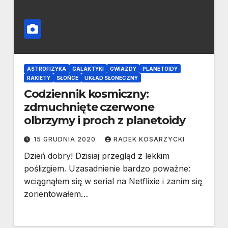
ASTROFIZYKA
GALAKTYKI
GWIAZDY
PLANETOIDY
RAKIETY
SŁOŃCE
UKŁAD SŁONECZNY
Codziennik kosmiczny:
zdmuchnięte czerwone
olbrzymy i proch z planetoidy
15 GRUDNIA 2020
RADEK KOSARZYCKI
Dzień dobry! Dzisiaj przegląd z lekkim
poślizgiem. Uzasadnienie bardzo poważne:
wciągnąłem się w serial na Netflixie i zanim się
zorientowałem…