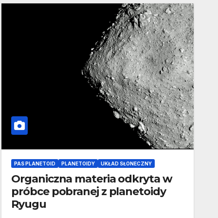
PAS PLANETOID
PLANETOIDY
UKŁAD SŁONECZNY
Organiczna materia odkryta w
próbce pobranej z planetoidy
Ryugu