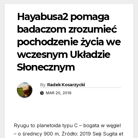
Hayabusa2 pomaga
badaczom zrozumieć
pochodzenie życia we
wczesnym Układzie
Słonecznym
By
Radek Kosarzycki
MAR 20, 2019
Ryugu to planetoida typu C – bogata w węgiel
– o średnicy 900 m. Źródło: 2019 Seiji Sugita et