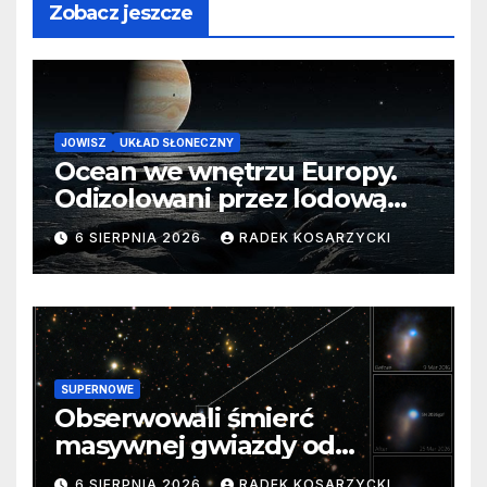
Zobacz jeszcze
JOWISZ
UKŁAD SŁONECZNY
Ocean we wnętrzu Europy.
Odizolowani przez lodową
barierę
6 SIERPNIA 2026
RADEK KOSARZYCKI
SUPERNOWE
Obserwowali śmierć
masywnej gwiazdy od
samego początku. Niezwykle
6 SIERPNIA 2026
RADEK KOSARZYCKI