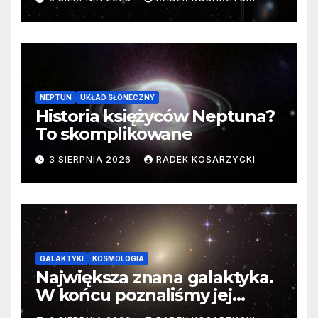
cenne dane
NEPTUN
UKŁAD SŁONECZNY
Historia księżyców Neptuna?
To skomplikowane
3 SIERPNIA 2026
RADEK KOSARZYCKI
GALAKTYKI
KOSMOLOGIA
Największa znana galaktyka.
W końcu poznaliśmy jej
faktyczne wymiary