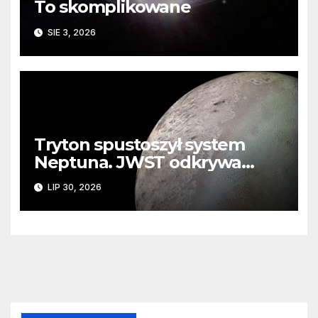
To skomplikowane
SIE 3, 2026
Tryton spustoszył system
Neptuna. JWST odkrywa
ślady kosmicznej katastrofy i
LIP 30, 2026
zaginionego lodu