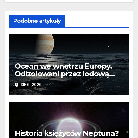
Podobne artykuły
Ocean we wnętrzu Europy.
Odizolowani przez lodową
barierę
SIE 6, 2026
Historia księżyców Neptuna?