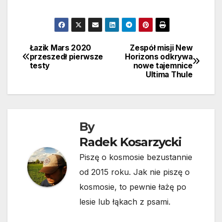
Łazik Mars 2020
Zespół misji New
Nawigacja
przeszedł pierwsze
Horizons odkrywa
testy
nowe tajemnice
wpisu
Ultima Thule
By
Radek Kosarzycki
Piszę o kosmosie bezustannie
od 2015 roku. Jak nie piszę o
kosmosie, to pewnie łażę po
lesie lub łąkach z psami.