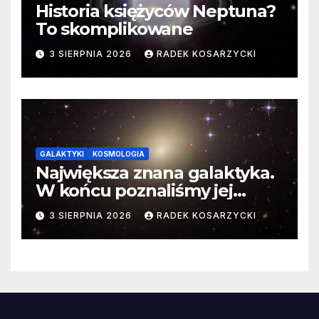
Historia księżyców Neptuna?
To skomplikowane
3 SIERPNIA 2026
RADEK KOSARZYCKI
GALAKTYKI
KOSMOLOGIA
Największa znana galaktyka.
W końcu poznaliśmy jej
faktyczne wymiary
3 SIERPNIA 2026
RADEK KOSARZYCKI