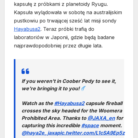
kapsułę z próbkami z planetoidy Ryugu.
Kapsuła wylądowała w sobotę na australijskim
pustkowiu po trwającej sześć lat misji sondy
Hayabusa2
. Teraz próbki trafią do
laboratoriów w Japonii, gdzie będą badane
najprawdopodobniej przez długie lata.
If you weren't in Coober Pedy to see it,
we're bringing it to you!
Watch as the
#Hayabusa2
capsule fireball
crosses the sky headed for the Woomera
Prohibited Area. Thanks to
@JAXA_en
for
capturing this incredible
#space
moment.
@haya2e_jaxa
pic.twitter.com/L1cSA9Ep5z