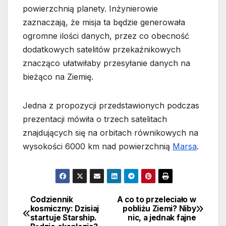
powierzchnią planety. Inżynierowie
zaznaczają, że misja ta będzie generowała
ogromne ilości danych, przez co obecność
dodatkowych satelitów przekaźnikowych
znacząco ułatwiłaby przesyłanie danych na
bieżąco na Ziemię.
Jedna z propozycji przedstawionych podczas
prezentacji mówiła o trzech satelitach
znajdujących się na orbitach równikowych na
wysokości 6000 km nad powierzchnią
Marsa
.
Codziennik
A co to przeleciało w
Nawigacja
kosmiczny: Dzisiaj
pobliżu Ziemi? Niby
startuje Starship.
nic, a jednak fajne
wpisu