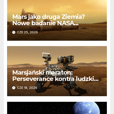
Mars jako druga Ziemia?
Nowe badanie NASA
rozwiewa złudzenia i
CZE 25, 2026
pokazuje skalę wyzwania
Marsjański maraton:
Perseverance kontra ludzkie
granice wytrzymałości
CZE 18, 2026