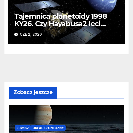
Tajemnica planetoidy 1998
KY26. Czy Hayabusa2 leci
zbadać zagubioną sowiecką
CZE 2, 2026
sondę?
Zobacz jeszcze
JOWISZ
UKŁAD SŁONECZNY