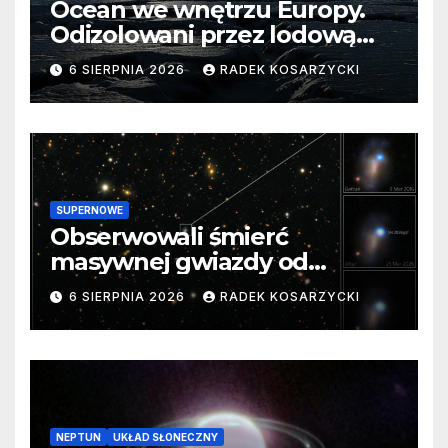
Ocean we wnętrzu Europy.
Odizolowani przez lodową
barierę
6 SIERPNIA 2026
RADEK KOSARZYCKI
SUPERNOWE
Obserwowali śmierć
masywnej gwiazdy od
samego początku. Niezwykle
6 SIERPNIA 2026
RADEK KOSARZYCKI
cenne dane
NEPTUN
UKŁAD SŁONECZNY