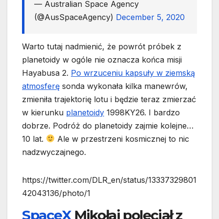
— Australian Space Agency
(@AusSpaceAgency)
December 5, 2020
Warto tutaj nadmienić, że powrót próbek z
planetoidy w ogóle nie oznacza końca misji
Hayabusa 2.
Po wrzuceniu kapsuły w ziemską
atmosferę
sonda wykonała kilka manewrów,
zmieniła trajektorię lotu i będzie teraz zmierzać
w kierunku
planetoidy
1998KY26. I bardzo
dobrze. Podróż do planetoidy zajmie kolejne…
10 lat.
Ale w przestrzeni kosmicznej to nic
nadzwyczajnego.
https://twitter.com/DLR_en/status/13337329801
42043136/photo/1
SpaceX
Mikołaj poleciał z