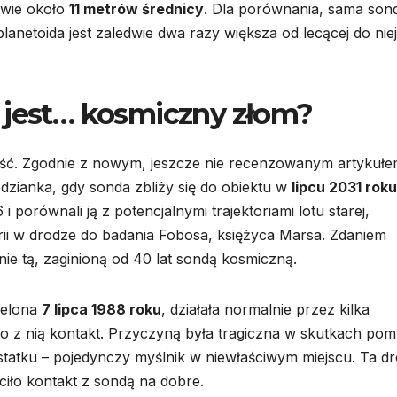
dwie około
11 metrów średnicy
. Dla porównania, sama son
planetoida jest zaledwie dwa razy większa od lecącej do niej
 jest… kosmiczny złom?
ejść. Zgodnie z nowym, jeszcze nie recenzowanym artykuł
ianka, gdy sonda zbliży się do obiektu w
lipcu 2031 roku
 porównali ją z potencjalnymi trajektoriami lotu starej,
arii w drodze do badania Fobosa, księżyca Marsa. Zdaniem
e tą, zaginioną od 40 lat sondą kosmiczną.
zelona
7 lipca 1988 roku
, działała normalnie przez kilka
 z nią kontakt. Przyczyną była tragiczna w skutkach pom
tatku – pojedynczy myślnik w niewłaściwym miejscu. Ta d
aciło kontakt z sondą na dobre.