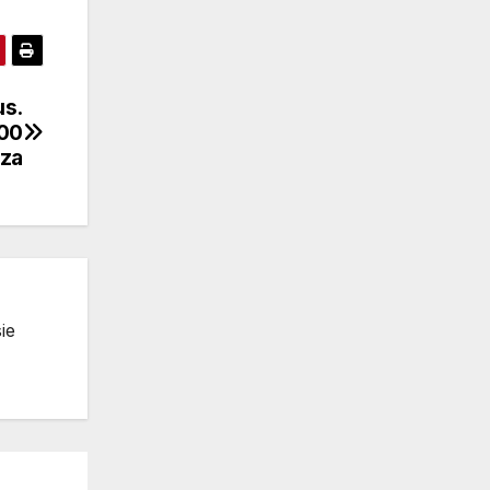
us.
700
sza
ie