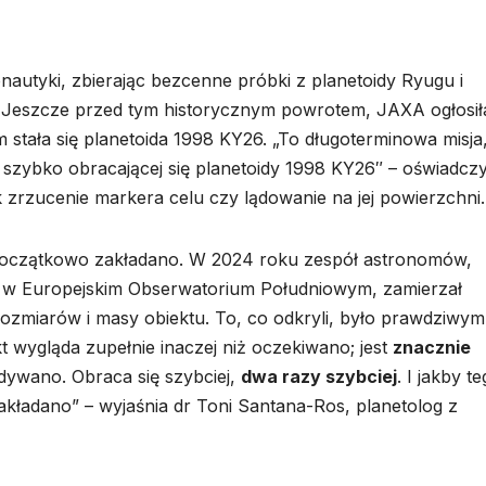
nautyki, zbierając bezcenne próbki z planetoidy Ryugu i
. Jeszcze przed tym historycznym powrotem, JAXA ogłosił
 stała się planetoida 1998 KY26. „To długoterminowa misja
o szybko obracającej się planetoidy 1998 KY26″ – oświadczy
 zrzucenie markera celu czy lądowanie na jej powierzchni.
iż początkowo zakładano. W 2024 roku zespół astronomów,
) w Europejskim Obserwatorium Południowym, zamierzał
rozmiarów i masy obiektu. To, co odkryli, było prawdziwym
 wygląda zupełnie inaczej niż oczekiwano; jest
znacznie
idywano. Obraca się szybciej,
dwa razy szybciej
. I jakby t
 zakładano” – wyjaśnia dr Toni Santana-Ros, planetolog z