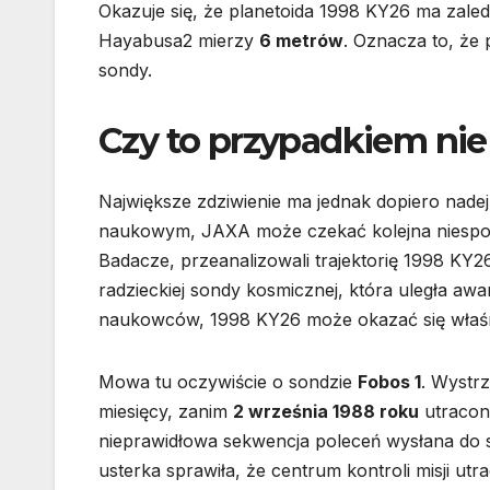
Okazuje się, że planetoida 1998 KY26 ma zale
Hayabusa2 mierzy
6 metrów
. Oznacza to, że 
sondy.
Czy to przypadkiem nie
Największe zdziwienie ma jednak dopiero nad
naukowym, JAXA może czekać kolejna niespodz
Badacze, przeanalizowali trajektorię 1998 KY26 i
radzieckiej sondy kosmicznej, która uległa aw
naukowców, 1998 KY26 może okazać się właśni
Mowa tu oczywiście o sondzie
Fobos 1
. Wystr
miesięcy, zanim
2 września 1988 roku
utracono
nieprawidłowa sekwencja poleceń wysłana do s
usterka sprawiła, że centrum kontroli misji utr