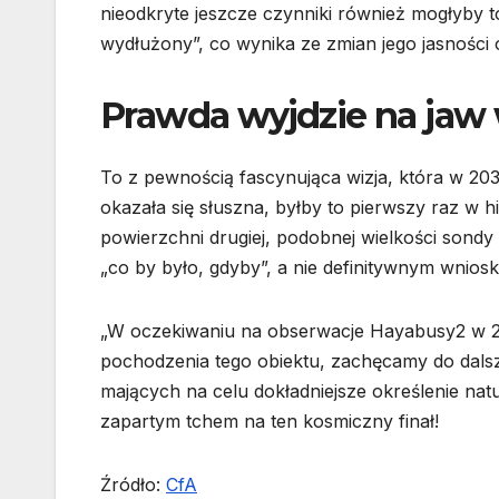
nieodkryte jeszcze czynniki również mogłyby t
wydłużony”, co wynika ze zmian jego jasnośc
Prawda wyjdzie na jaw 
To z pewnością fascynująca wizja, która w 20
okazała się słuszna, byłby to pierwszy raz w
powierzchni drugiej, podobnej wielkości sondy 
„co by było, gdyby”, a nie definitywnym wni
„W oczekiwaniu na obserwacje Hayabusy2 w 20
pochodzenia tego obiektu, zachęcamy do dals
mających na celu dokładniejsze określenie nat
zapartym tchem na ten kosmiczny finał!
Źródło:
CfA