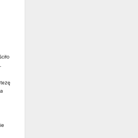
ściło
.
otezę
ła
ie