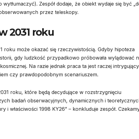
o wytłumaczyć). Zespół dodaje, że obiekt wydaje się być „
i obserwowanych przez teleskopy.
w 2031 roku
31 roku może okazać się rzeczywistością. Gdyby hipoteza
 historii, gdy ludzkość przypadkowo próbowała wylądować 
kosmicznej. Na razie jednak praca ta jest raczej intrygując
oskiem czy prawdopodobnym scenariuszem.
31 roku, które będą decydujące w rozstrzygnięciu
zych badań obserwacyjnych, dynamicznych i teoretycznyc
ury i właściwości 1998 KY26” – konkluduje zespół. Czekam