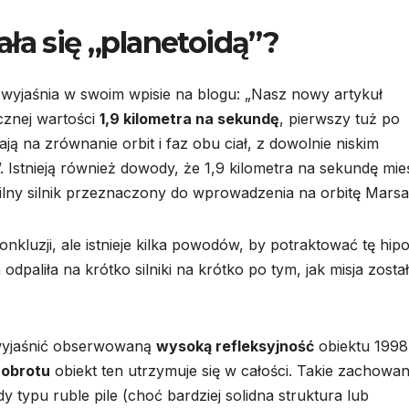
ła się „planetoidą”?
 wyjaśnia w swoim wpisie na blogu: „Nasz nowy artykuł
cznej wartości
1,9 kilometra na sekundę
, pierwszy tuż po
ają na zrównanie orbit i faz obu ciał, z dowolnie niskim
. Istnieją również dowody, że 1,9 kilometra na sekundę mie
silny silnik przeznaczony do wprowadzenia na orbitę Marsa
onkluzji, ale istnieje kilka powodów, by potraktować tę hip
paliła na krótko silniki na krótko po tym, jak misja zosta
 wyjaśnić obserwowaną
wysoką refleksyjność
obiektu 1998
 obrotu
obiekt ten utrzymuje się w całości. Takie zachowan
dy typu ruble pile (choć bardziej solidna struktura lub