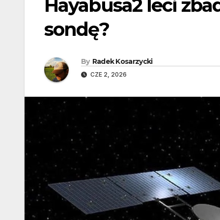
Hayabusa2 leci zba
sondę?
By
Radek Kosarzycki
CZE 2, 2026