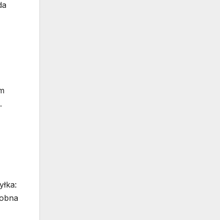
da
em
.
yłka:
robna