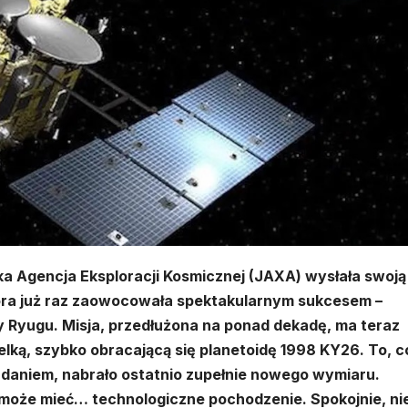
a Agencja Eksploracji Kosmicznej (JAXA) wysłała swoją
óra już raz zaowocowała spektakularnym sukcesem –
y Ryugu. Misja, przedłużona na ponad dekadę, ma teraz
ielką, szybko obracającą się planetoidę 1998 KY26. To, c
aniem, nabrało ostatnio zupełnie nowego wymiaru.
 może mieć… technologiczne pochodzenie. Spokojnie, ni