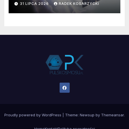
ratowania Teleskopu Swift
31 LIPCA 2026
RADEK KOSARZYCKI
jest zagrożona?
Proudly powered by WordPress
|
Theme:
Newsup
by
Themeansar
.
Home
Kontakt
Polityka prywatności