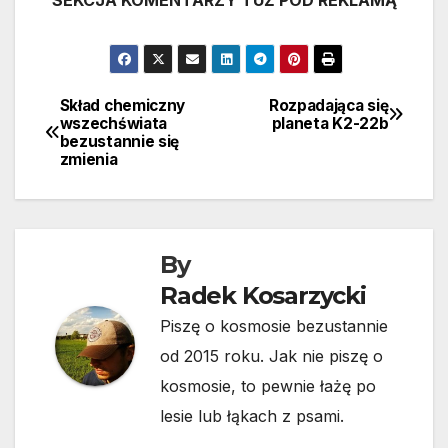
SEKCJA KOMENTARZY TUŻ POD REKLAMĄ
Skład chemiczny
Rozpadająca się
Nawigacja
wszechświata
planeta K2-22b
bezustannie się
wpisu
zmienia
By
Radek Kosarzycki
Piszę o kosmosie bezustannie
od 2015 roku. Jak nie piszę o
kosmosie, to pewnie łażę po
lesie lub łąkach z psami.