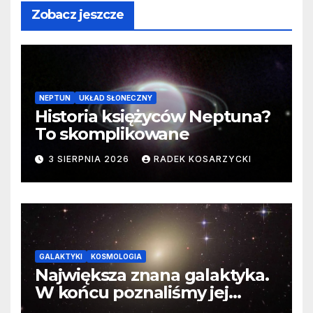
Zobacz jeszcze
NEPTUN
UKŁAD SŁONECZNY
Historia księżyców Neptuna?
To skomplikowane
3 SIERPNIA 2026
RADEK KOSARZYCKI
GALAKTYKI
KOSMOLOGIA
Największa znana galaktyka.
W końcu poznaliśmy jej
faktyczne wymiary