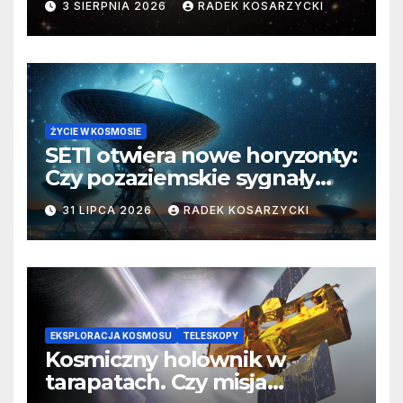
3 SIERPNIA 2026
RADEK KOSARZYCKI
ŻYCIE W KOSMOSIE
SETI otwiera nowe horyzonty:
Czy pozaziemskie sygnały
czekają w nieoczekiwanych
31 LIPCA 2026
RADEK KOSARZYCKI
miejscach?
EKSPLORACJA KOSMOSU
TELESKOPY
Kosmiczny holownik w
tarapatach. Czy misja