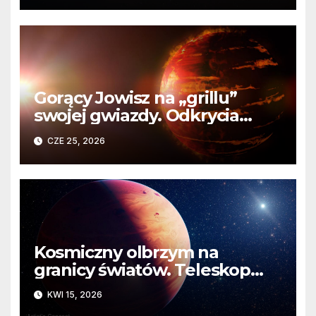
Gorący Jowisz na „grillu”
swojej gwiazdy. Odkrycia
Teleskopu Webba o HD
CZE 25, 2026
80606 b
Kosmiczny olbrzym na
granicy światów. Teleskop
Webba odkrywa tajemnicę
KWI 15, 2026
narodzin super-jowisza