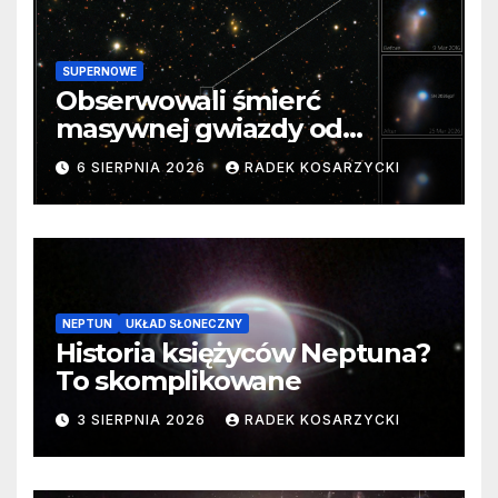
SUPERNOWE
Obserwowali śmierć
masywnej gwiazdy od
samego początku. Niezwykle
6 SIERPNIA 2026
RADEK KOSARZYCKI
cenne dane
NEPTUN
UKŁAD SŁONECZNY
Historia księżyców Neptuna?
To skomplikowane
3 SIERPNIA 2026
RADEK KOSARZYCKI