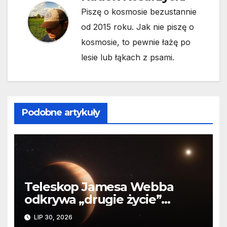
Piszę o kosmosie bezustannie
od 2015 roku. Jak nie piszę o
kosmosie, to pewnie łażę po
lesie lub łąkach z psami.
Podobne artykuły
Teleskop Jamesa Webba
odkrywa „drugie życie”
planety krążącej wokół
LIP 30, 2026
martwej gwiazdy