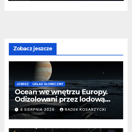
Zobacz jeszcze
JOWISZ
UKŁAD SŁONECZNY
Ocean we wnętrzu Europy.
Odizolowani przez lodową
barierę
6 SIERPNIA 2026
RADEK KOSARZYCKI