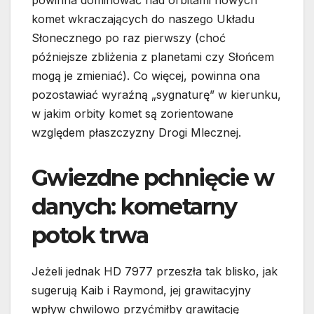
powinna dominować nad orbitami nowych
komet wkraczających do naszego Układu
Słonecznego po raz pierwszy (choć
późniejsze zbliżenia z planetami czy Słońcem
mogą je zmieniać). Co więcej, powinna ona
pozostawiać wyraźną „sygnaturę” w kierunku,
w jakim orbity komet są zorientowane
względem płaszczyzny Drogi Mlecznej.
Gwiezdne pchnięcie w
danych: kometarny
potok trwa
Jeżeli jednak HD 7977 przeszła tak blisko, jak
sugerują Kaib i Raymond, jej grawitacyjny
wpływ chwilowo przyćmiłby grawitację