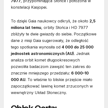
7977
, przypominająca Słońce i położona w
konstelacji Kasjopei.
To dzięki Gaia naukowcy odkryli, że około
2,5
miliona lat temu
, orbity Słońca i HD 7977
zbliżyły te dwie gwiazdy do siebie. Początkowe
dane z misji Gaia sugerowały, że odległość
tego spotkania wynosiła od
4 000 do 25 000
jednostek astronomicznych (AU)
. Jednak
analiza orbit komet długookresowych
pozwoliła badaczom zawęzić ten zakres do
znacznie mniejszego przedziału:
6 000–10
000 AU
. To właśnie to bliskie przejście miało
zapoczątkować lawinę komet zrzuconych w
wewnętrzny Układ Słoneczny.