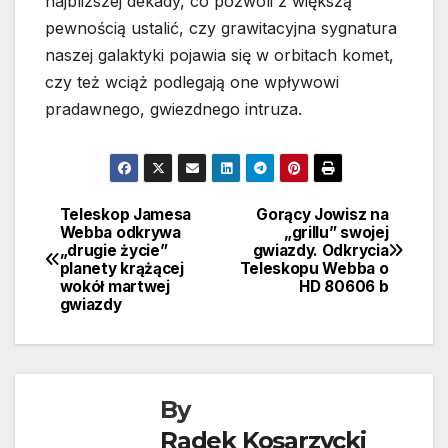
najbliższej dekady, co pozwoli z większą
pewnością ustalić, czy grawitacyjna sygnatura
naszej galaktyki pojawia się w orbitach komet,
czy też wciąż podlegają one wpływowi
pradawnego, gwiezdnego intruza.
Teleskop Jamesa
Gorący Jowisz na
Nawigacja
Webba odkrywa
„grillu” swojej
„drugie życie”
gwiazdy. Odkrycia
wpisu
planety krążącej
Teleskopu Webba o
wokół martwej
HD 80606 b
gwiazdy
By
Radek Kosarzycki