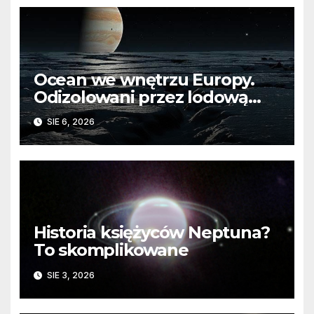
Ocean we wnętrzu Europy.
Odizolowani przez lodową
barierę
SIE 6, 2026
Historia księżyców Neptuna?
To skomplikowane
SIE 3, 2026