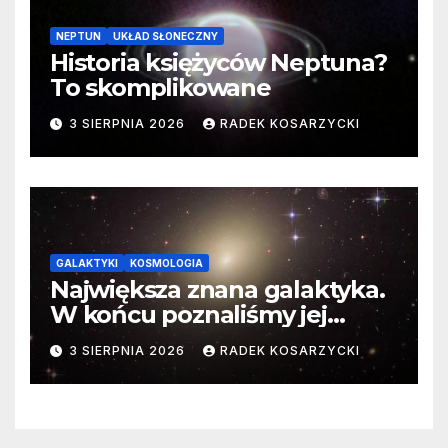
NEPTUN
UKŁAD SŁONECZNY
Historia księżyców Neptuna?
To skomplikowane
3 SIERPNIA 2026
RADEK KOSARZYCKI
GALAKTYKI
KOSMOLOGIA
Największa znana galaktyka.
W końcu poznaliśmy jej
faktyczne wymiary
3 SIERPNIA 2026
RADEK KOSARZYCKI