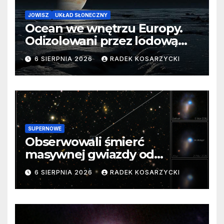
JOWISZ
UKŁAD SŁONECZNY
Ocean we wnętrzu Europy.
Odizolowani przez lodową
barierę
6 SIERPNIA 2026
RADEK KOSARZYCKI
SUPERNOWE
Obserwowali śmierć
masywnej gwiazdy od
samego początku. Niezwykle
6 SIERPNIA 2026
RADEK KOSARZYCKI
cenne dane