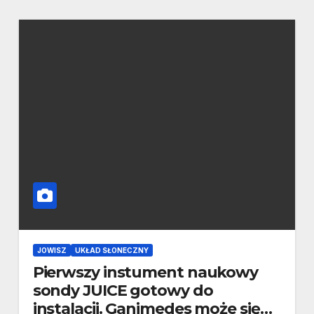
JOWISZ
UKŁAD SŁONECZNY
Pierwszy instument naukowy
sondy JUICE gotowy do
instalacji. Ganimedes może się