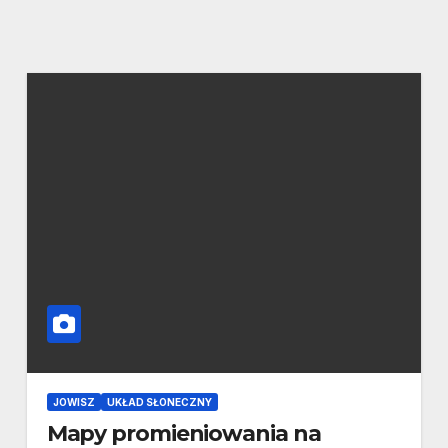
JOWISZ
UKŁAD SŁONECZNY
Mapy promieniowania na