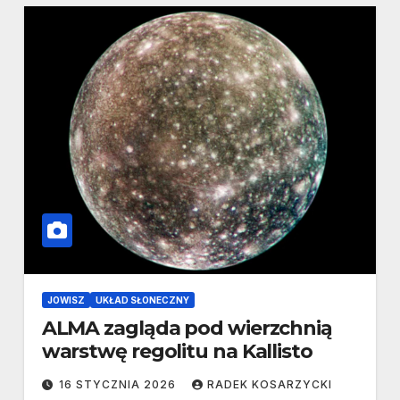
JOWISZ
UKŁAD SŁONECZNY
ALMA zagląda pod wierzchnią
warstwę regolitu na Kallisto
16 STYCZNIA 2026
RADEK KOSARZYCKI