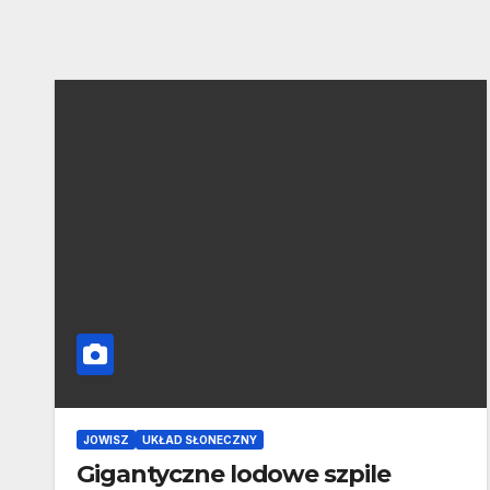
JOWISZ
UKŁAD SŁONECZNY
Gigantyczne lodowe szpile