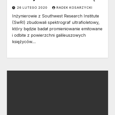
już szykować na wizytę
26 LUTEGO 2020
RADEK KOSARZYCKI
Inżynierowie z Southwest Research Institute
(SwRI) zbudowali spektrograf ultrafioletowy,
który będzie badał promieniowanie emitowane
i odbite z powierzchni galileuszowych
księżyców…