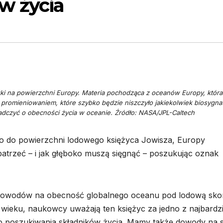
w życia
ki na powierzchni Europy. Materia pochodząca z oceanów Europy, która
romieniowaniem, które szybko będzie niszczyło jakiekolwiek biosygna
adczyć o obecności życia w oceanie. Źródło: NASA/JPL-Caltech
o do powierzchni lodowego księżyca Jowisza, Europy
atrzeć – i jak głęboko muszą sięgnąć – poszukując oznak
h dowodów na obecność globalnego oceanu pod lodową sk
 wieku, naukowcy uważają ten księżyc za jedno z najbardzi
o poszukiwania składników życia. Mamy także dowody na 