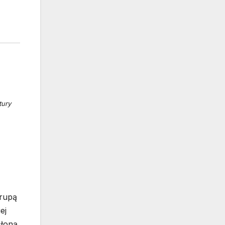
tury
orupą
ej
słoną