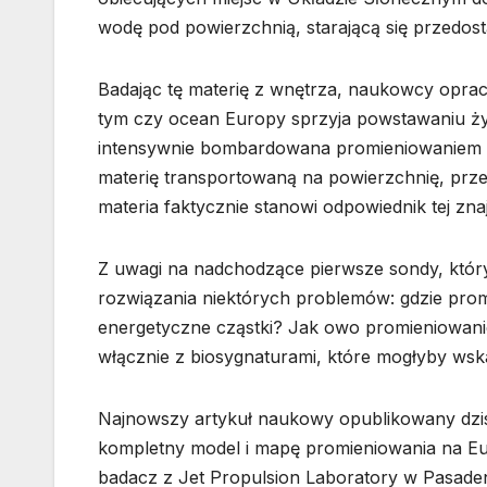
wodę pod powierzchnią, starającą się przedos
Badając tę materię z wnętrza, naukowcy opraco
tym czy ocean Europy sprzyja powstawaniu życ
intensywnie bombardowana promieniowaniem J
materię transportowaną na powierzchnię, prz
materia faktycznie stanowi odpowiednik tej zna
Z uwagi na nadchodzące pierwsze sondy, który
rozwiązania niektórych problemów: gdzie promi
energetyczne cząstki? Jak owo promieniowanie
włącznie z biosygnaturami, które mogłyby wska
Najnowszy artykuł naukowy opublikowany dzis
kompletny model i mapę promieniowania na E
badacz z Jet Propulsion Laboratory w Pasaden