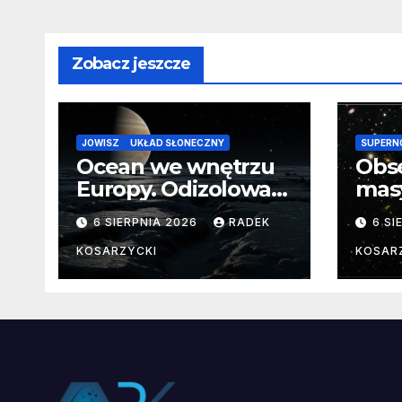
Zobacz jeszcze
JOWISZ
UKŁAD SŁONECZNY
SUPERN
Ocean we wnętrzu
Obs
Europy. Odizolowani
mas
przez lodową
od 
6 SIERPNIA 2026
RADEK
6 SI
barierę
pocz
Nie
KOSARZYCKI
KOSAR
dan