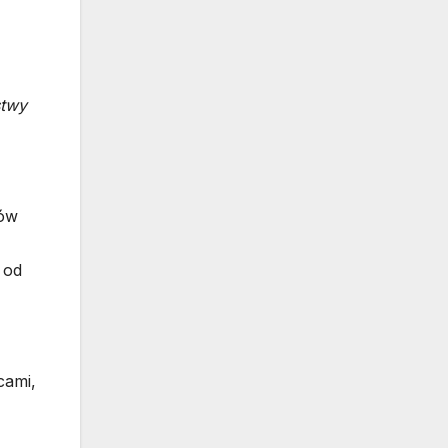
stwy
nów
 od
cami,