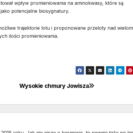
tował wpływ promieniowania na aminokwasy, które są
 jako potencjalne biosygnatury.
możliwe trajektorie lotu i proponowane przeloty nad wielo
ych ilości promieniowania.
Wysokie chmury Jowisza
2015 roku. Jak nie piszę o kosmosie, to pewnie łażę po les