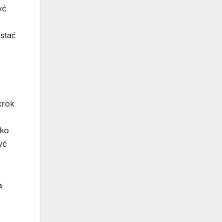
yć
ostać
krok
oko
yć
a