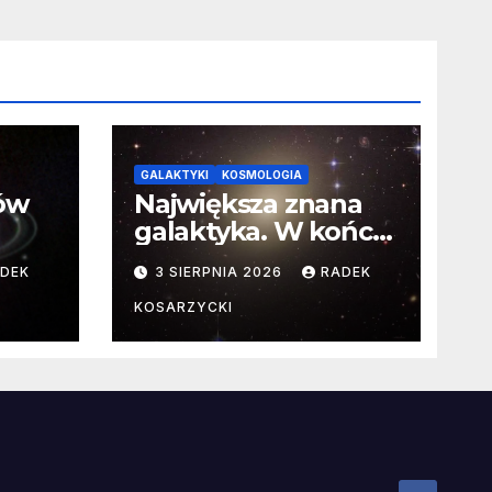
GALAKTYKI
KOSMOLOGIA
ców
Największa znana
galaktyka. W końcu
poznaliśmy jej
DEK
3 SIERPNIA 2026
RADEK
faktyczne wymiary
KOSARZYCKI