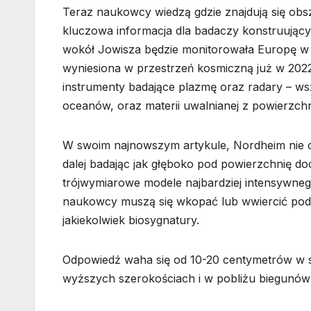
Teraz naukowcy wiedzą gdzie znajdują się obs
kluczowa informacja dla badaczy konstruującyc
wokół Jowisza będzie monitorowała Europę w t
wyniesiona w przestrzeń kosmiczną już w 2022 
instrumenty badające plazmę oraz radary – wsz
oceanów, oraz materii uwalnianej z powierzch
W swoim najnowszym artykule, Nordheim nie o
dalej badając jak głęboko pod powierzchnię d
trójwymiarowe modele najbardziej intensywne
naukowcy muszą się wkopać lub wwiercić podc
jakiekolwiek biosygnatury.
Odpowiedź waha się od 10-20 centymetrów w st
wyższych szerokościach i w pobliżu biegunów 