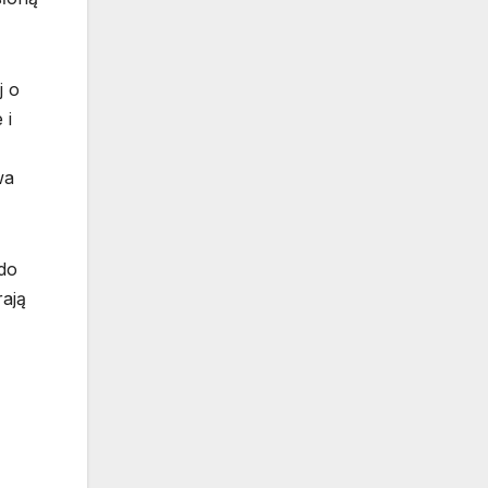
j o
 i
wa
do
rają
,