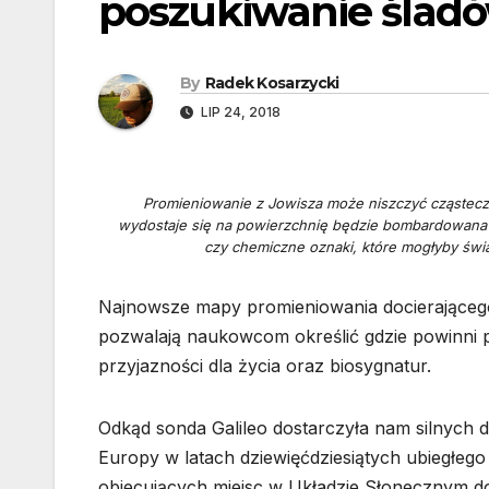
poszukiwanie śladó
By
Radek Kosarzycki
LIP 24, 2018
Promieniowanie z Jowisza może niszczyć cząstecz
wydostaje się na powierzchnię będzie bombardowana p
czy chemiczne oznaki, które mogłyby świ
Najnowsze mapy promieniowania docierająceg
pozwalają naukowcom określić gdzie powinni p
przyjazności dla życia oraz biosygnatur.
Odkąd sonda Galileo dostarczyła nam silnyc
Europy w latach dziewięćdziesiątych ubiegłego
obiecujących miejsc w Układzie Słonecznym d