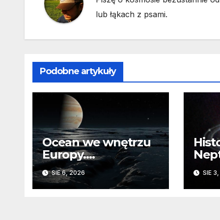
lub łąkach z psami.
Podobne artykuły
Ocean we wnętrzu
Hist
Europy.
Nep
Odizolowani przez
sko
SIE 6, 2026
SIE 3
lodową barierę