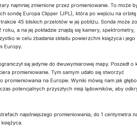
zary najmniej zmienione przez promieniowanie. To może b
h sondę Europa Clipper (JPL), która po wejściu na orbitę
rakcie 45 bliskich przelotów w jej pobliżu. Sonda może z
roku, a na jej pokładzie znajdą się kamery, spektrometry,
ystko w celu zbadania składu powierzchni księżyca i jego
ni Europy.
graniczył się jedynie do dwuwymiarowej mapy. Poszedł o 
ociera promieniowanie. Tym samym udało się stworzyć
go promieniowania na Europie. Wyniki mówią nam jak głęb
zas potencjalnych przyszłych misji lądowników, aby odkr
refach najsilniejszego promieniowania, do 1 centymetra n
księżyca.