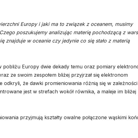
wierzchni Europy i jaki ma to związek z oceanem, musimy
 Czego poszukujemy analizując materię pochodzącą z war
znajduje w oceanie czy jedynie co się stało z materią
 w pobliżu Europy dwie dekady temu oraz pomiary elektro
az ze swoim zespołem bliżej przyjrzał się elektronom
 odkryli, że dawki promieniowania różnią się w zależności
entrowane jest w strefach wokół równika, a maleje im bliżej
niowania przyjmują kształty owalne połączone wąskimi koń