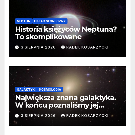
NEPTUN
UKŁAD SŁONECZNY
Historia księżyców Neptuna?
To skomplikowane
3 SIERPNIA 2026
RADEK KOSARZYCKI
GALAKTYKI
KOSMOLOGIA
Największa znana galaktyka.
W końcu poznaliśmy jej
faktyczne wymiary
3 SIERPNIA 2026
RADEK KOSARZYCKI