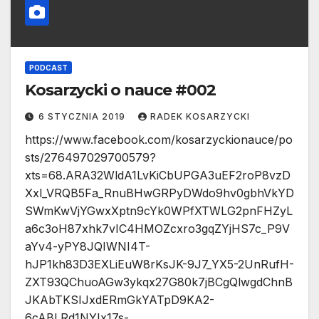
PODCAST
Kosarzycki o nauce #002
6 STYCZNIA 2019
RADEK KOSARZYCKI
https://www.facebook.com/kosarzyckionauce/po
sts/276497029700579?
xts=68.ARA32WldA1LvKiCbUPGA3uEF2roP8vzD
Xxl_VRQB5Fa_RnuBHwGRPyDWdo9hv0gbhVkYD
SWmKwVjYGwxXptn9cYk0WPfXTWLG2pnFHZyL
a6c3oH87xhk7vIC4HMOZcxro3gqZYjHS7c_P9V
aYv4-yPY8JQIWNI4T-
hJP1kh83D3EXLiEuW8rKsJK-9J7_YX5-2UnRufH-
ZXT93QChuoAGw3ykqx27G80k7jBCgQlwgdChnB
JKAbTKSIJxdERmGkYATpD9KA2-
6cABLRd1NYIx17s-