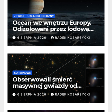
JOWISZ
UKŁAD SŁONECZNY
Ocean we wnętrzu Europy.
Odizolowani przez lodową
barierę
6 SIERPNIA 2026
RADEK KOSARZYCKI
SUPERNOWE
Obserwowali śmierć
masywnej gwiazdy od
samego początku. Niezwykle
6 SIERPNIA 2026
RADEK KOSARZYCKI
cenne dane