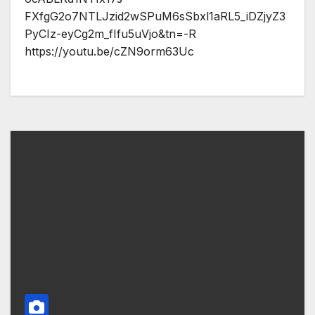
FXfgG2o7NTLJzid2wSPuM6sSbxl1aRL5_iDZjyZ3
PyCIz-eyCg2m_fIfu5uVjo&tn=-R
https://youtu.be/cZN9orm63Uc