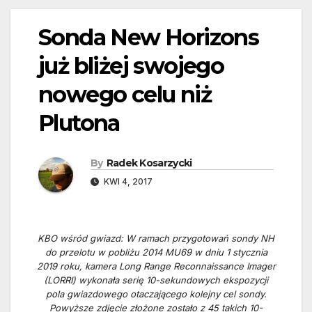
Sonda New Horizons
już bliżej swojego
nowego celu niż
Plutona
By
Radek Kosarzycki
KWI 4, 2017
KBO wśród gwiazd: W ramach przygotowań sondy NH
do przelotu w pobliżu 2014 MU69 w dniu 1 stycznia
2019 roku, kamera Long Range Reconnaissance Imager
(LORRI) wykonała serię 10-sekundowych ekspozycji
pola gwiazdowego otaczającego kolejny cel sondy.
Powyższe zdjęcie złożone zostało z 45 takich 10-