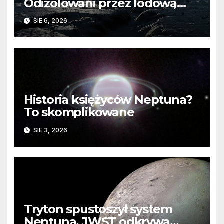
Odizolowani przez lodową
barierę
SIE 6, 2026
Historia księżyców Neptuna?
To skomplikowane
SIE 3, 2026
Tryton spustoszył system
Neptuna. JWST odkrywa