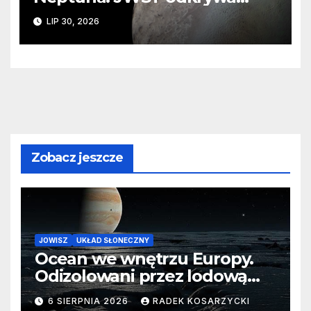
ślady kosmicznej katastrofy i
LIP 30, 2026
zaginionego lodu
Zobacz jeszcze
JOWISZ
UKŁAD SŁONECZNY
Ocean we wnętrzu Europy.
Odizolowani przez lodową
barierę
6 SIERPNIA 2026
RADEK KOSARZYCKI