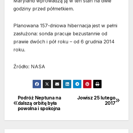
Maryland wprowadzą ją w ten stan na dwie
godziny przed półmetkiem.
Planowana 157-dniowa hibernacja jest w pełni
zasłużona: sonda pracuje bezustannie od
prawie dwóch i pół roku – od 6 grudnia 2014
roku.
Źródło: NASA
Podróż Neptuna na
Jowisz 25 lutego
Nawigacja
dalszą orbitę była
2017
powolna i spokojna
wpisu