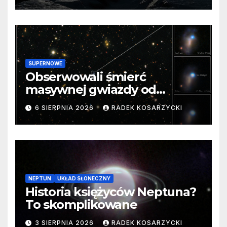
SUPERNOWE
Obserwowali śmierć
masywnej gwiazdy od
samego początku. Niezwykle
6 SIERPNIA 2026
RADEK KOSARZYCKI
cenne dane
NEPTUN
UKŁAD SŁONECZNY
Historia księżyców Neptuna?
To skomplikowane
3 SIERPNIA 2026
RADEK KOSARZYCKI