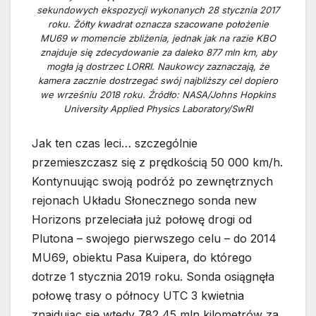
sekundowych ekspozycji wykonanych 28 stycznia 2017
roku. Żółty kwadrat oznacza szacowane położenie
MU69 w momencie zbliżenia, jednak jak na razie KBO
znajduje się zdecydowanie za daleko 877 mln km, aby
mogła ją dostrzec LORRI. Naukowcy zaznaczają, że
kamera zacznie dostrzegać swój najbliższy cel dopiero
we wrześniu 2018 roku. Źródło: NASA/Johns Hopkins
University Applied Physics Laboratory/SwRI
Jak ten czas leci… szczególnie
przemieszczasz się z prędkością 50 000 km/h.
Kontynuując swoją podróż po zewnętrznych
rejonach Układu Słonecznego sonda new
Horizons przeleciała już połowę drogi od
Plutona – swojego pierwszego celu – do 2014
MU69, obiektu Pasa Kuipera, do którego
dotrze 1 stycznia 2019 roku. Sonda osiągnęła
połowę trasy o północy UTC 3 kwietnia
znajdując się wtedy 782,45 mln kilometrów za