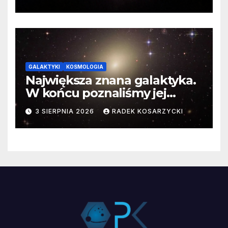
GALAKTYKI
KOSMOLOGIA
Największa znana galaktyka.
W końcu poznaliśmy jej
faktyczne wymiary
3 SIERPNIA 2026
RADEK KOSARZYCKI