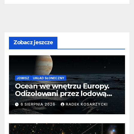
Zobacz jeszcze
JOWISZ
UKŁAD SŁONECZNY
Ocean we wnętrzu Europy.
Odizolowani przez lodową
barierę
6 SIERPNIA 2026
RADEK KOSARZYCKI