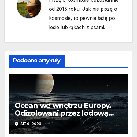
od 2015 roku. Jak nie piszę o
kosmosie, to pewnie łażę po
lesie lub łąkach z psami.
Podobne artykuły
Ocean we wnętrzu Europy.
Odizolowani przez lodową
barierę
SIE 6, 2026