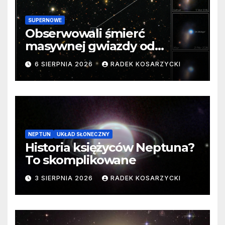
SUPERNOWE
Obserwowali śmierć
masywnej gwiazdy od
samego początku. Niezwykle
6 SIERPNIA 2026
RADEK KOSARZYCKI
cenne dane
NEPTUN
UKŁAD SŁONECZNY
Historia księżyców Neptuna?
To skomplikowane
3 SIERPNIA 2026
RADEK KOSARZYCKI