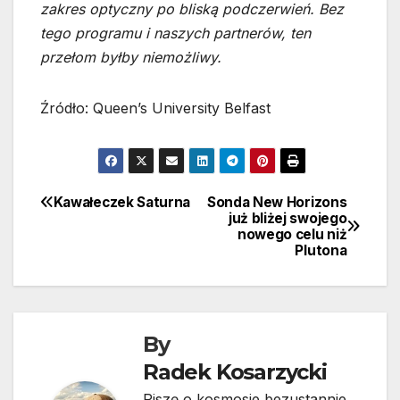
zakres optyczny po bliską podczerwień. Bez
tego programu i naszych partnerów, ten
przełom byłby niemożliwy.
Źródło: Queen’s University Belfast
Kawałeczek Saturna
Sonda New Horizons
Nawigacja
już bliżej swojego
nowego celu niż
wpisu
Plutona
By
Radek Kosarzycki
Piszę o kosmosie bezustannie