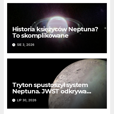
Historia księżyców Neptuna?
To skomplikowane
SIE 3, 2026
Tryton spustoszył system
Neptuna. JWST odkrywa
ślady kosmicznej katastrofy i
LIP 30, 2026
zaginionego lodu