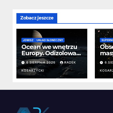
Zobacz jeszcze
JOWISZ
UKŁAD SŁONECZNY
SUPERN
Ocean we wnętrzu
Obs
Europy. Odizolowani
mas
przez lodową
od 
6 SIERPNIA 2026
RADEK
6 SI
barierę
pocz
Nie
KOSARZYCKI
KOSAR
dan