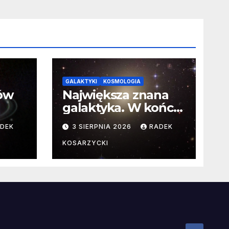
GALAKTYKI
KOSMOLOGIA
ców
Największa znana
galaktyka. W końcu
poznaliśmy jej
DEK
3 SIERPNIA 2026
RADEK
faktyczne wymiary
KOSARZYCKI