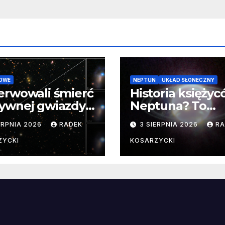
OWE
NEPTUN
UKŁAD SŁONECZNY
erwowali śmierć
Historia księży
ywnej gwiazdy
Neptuna? To
samego
skomplikowane
ERPNIA 2026
RADEK
3 SIERPNIA 2026
RA
ątku.
zwykle cenne
ZYCKI
KOSARZYCKI
e