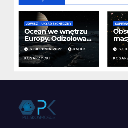
JOWISZ
UKŁAD SŁONECZNY
SUPERN
Ocean we wnętrzu
Obs
Europy. Odizolowani
mas
przez lodową
od 
6 SIERPNIA 2026
RADEK
6 SI
barierę
pocz
Nie
KOSARZYCKI
KOSAR
dan