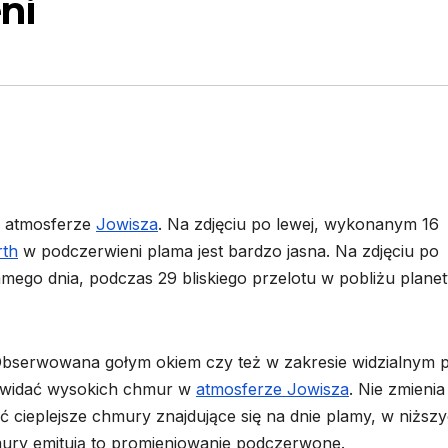
ni
w atmosferze
Jowisza
. Na zdjęciu po lewej, wykonanym 16
rth
w podczerwieni plama jest bardzo jasna. Na zdjęciu po
ego dnia, podczas 29 bliskiego przelotu w pobliżu planet
 Obserwowana gołym okiem czy też w zakresie widzialnym 
ie widać wysokich chmur w
atmosferze Jowisza
. Nie zmienia
ć cieplejsze chmury znajdujące się na dnie plamy, w niższ
mury emitują to promieniowanie podczerwone.