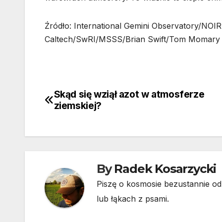
Źródło: International Gemini Observatory/
Caltech/SwRI/MSSS/Brian Swift/Tom Momary
Skąd się wziął azot w atmosferze
Nawigacja
ziemskiej?
wpisu
By
Radek Kosarzycki
Piszę o kosmosie bezustannie od 
lub łąkach z psami.