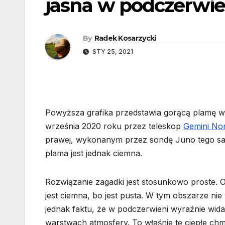
jasna w podczerwie
By
Radek Kosarzycki
STY 25, 2021
Powyższa grafika przedstawia gorącą plamę 
września 2020 roku przez teleskop
Gemini No
prawej, wykonanym przez sondę Juno tego sam
plama jest jednak ciemna.
Rozwiązanie zagadki jest stosunkowo proste.
jest ciemna, bo jest pusta. W tym obszarze n
jednak faktu, że w podczerwieni wyraźnie wida
warstwach atmosfery. To właśnie te ciepłe ch