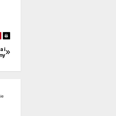
a i
dny
ie