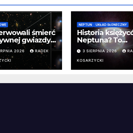
OWE
NEPTUN
UKŁAD SŁONECZNY
erwowali śmierć
Historia księży
ywnej gwiazdy
Neptuna? To
samego
skomplikowane
ERPNIA 2026
RADEK
3 SIERPNIA 2026
RA
ątku.
zwykle cenne
ZYCKI
KOSARZYCKI
e