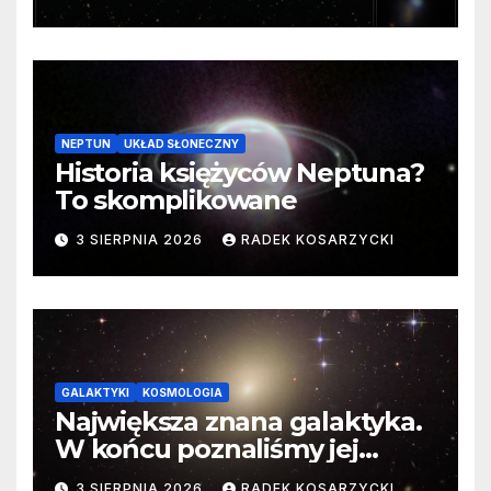
cenne dane
NEPTUN
UKŁAD SŁONECZNY
Historia księżyców Neptuna?
To skomplikowane
3 SIERPNIA 2026
RADEK KOSARZYCKI
GALAKTYKI
KOSMOLOGIA
Największa znana galaktyka.
W końcu poznaliśmy jej
faktyczne wymiary
3 SIERPNIA 2026
RADEK KOSARZYCKI