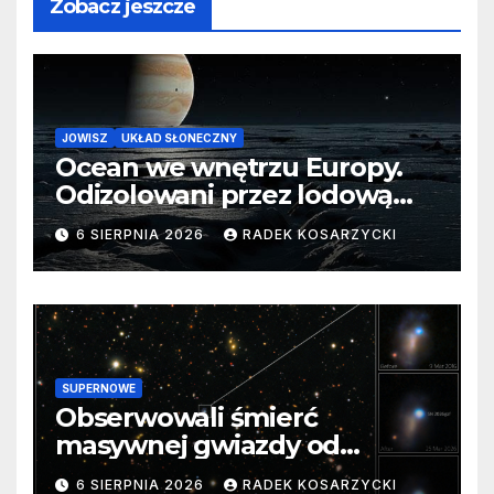
Zobacz jeszcze
JOWISZ
UKŁAD SŁONECZNY
Ocean we wnętrzu Europy.
Odizolowani przez lodową
barierę
6 SIERPNIA 2026
RADEK KOSARZYCKI
SUPERNOWE
Obserwowali śmierć
masywnej gwiazdy od
samego początku. Niezwykle
6 SIERPNIA 2026
RADEK KOSARZYCKI