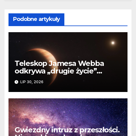
Podobne artykuły
Teleskop Jamesa Webba
odkrywa „drugie życie”
planety krążącej wokół
LIP 30, 2026
martwej gwiazdy
Gwiezdny intruz z przeszłości.