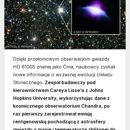
Dzięki przełomowym obserwacjom gwiazdy
HD 61005 znanej jako Ćma, naukowcy zyskali
nowe informacje o wczesnej ewolucji Układu
Słonecznego
. Zespół badawczy pod
kierownictwem Careya Lisse’a z Johns
Hopkins University, wykorzystując dane z
kosmicznego obserwatorium Chandra, po
raz pierwszy zarejestrował emisję
rentgenowską pochodzącą z astrosfery
gwiazdy o masie i temperaturze zbliżonej do