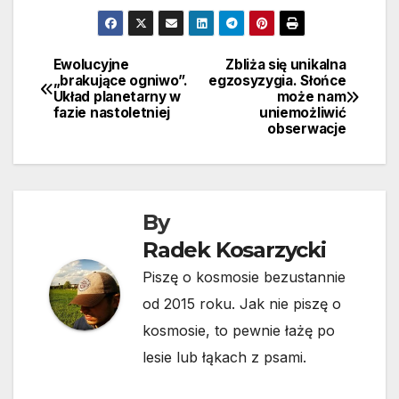
Ewolucyjne
Zbliża się unikalna
Nawigacja
„brakujące ogniwo”.
egzosyzygia. Słońce
Układ planetarny w
może nam
wpisu
fazie nastoletniej
uniemożliwić
obserwacje
By
Radek Kosarzycki
Piszę o kosmosie bezustannie
od 2015 roku. Jak nie piszę o
kosmosie, to pewnie łażę po
lesie lub łąkach z psami.