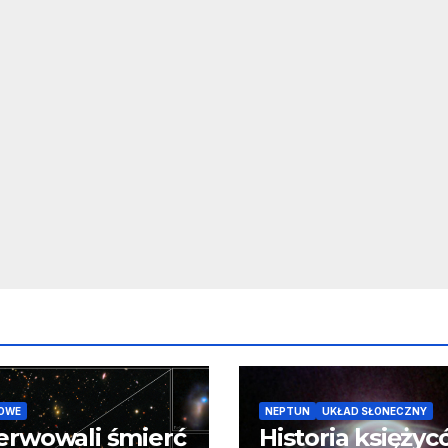
OWE
NEPTUN
UKŁAD SŁONECZNY
erwowali śmierć
Historia księży