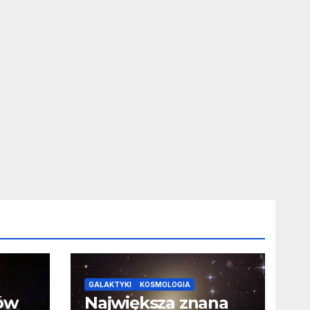
GALAKTYKI
KOSMOLOGIA
ców
Największa znana