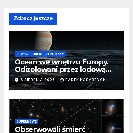
Zobacz jeszcze
JOWISZ
UKŁAD SŁONECZNY
Ocean we wnętrzu Europy.
Odizolowani przez lodową
barierę
6 SIERPNIA 2026
RADEK KOSARZYCKI
SUPERNOWE
Obserwowali śmierć