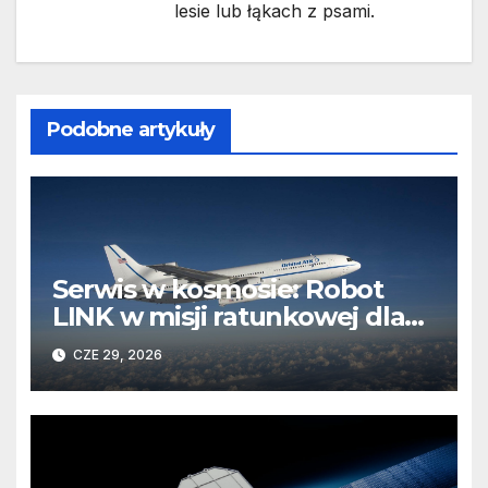
lesie lub łąkach z psami.
Podobne artykuły
Serwis w kosmosie: Robot
LINK w misji ratunkowej dla
obserwatorium Swift
CZE 29, 2026