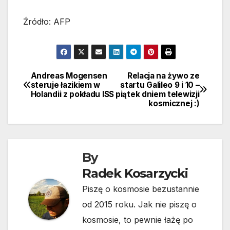
Źródło: AFP
Andreas Mogensen
Relacja na żywo ze
Nawigacja
steruje łazikiem w
startu Galileo 9 i 10 –
Holandii z pokładu ISS
piątek dniem telewizji
wpisu
kosmicznej :)
By
Radek Kosarzycki
Piszę o kosmosie bezustannie
od 2015 roku. Jak nie piszę o
kosmosie, to pewnie łażę po