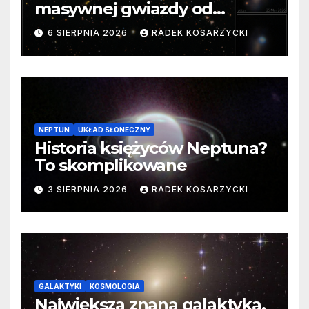
masywnej gwiazdy od
samego początku. Niezwykle
6 SIERPNIA 2026
RADEK KOSARZYCKI
cenne dane
NEPTUN
UKŁAD SŁONECZNY
Historia księżyców Neptuna?
To skomplikowane
3 SIERPNIA 2026
RADEK KOSARZYCKI
GALAKTYKI
KOSMOLOGIA
Największa znana galaktyka.