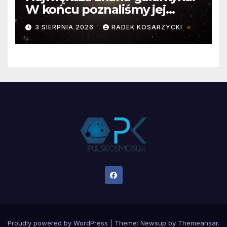
W końcu poznaliśmy jej
faktyczne wymiary
3 SIERPNIA 2026
RADEK KOSARZYCKI
Proudly powered by WordPress
|
Theme:
Newsup
by
Themeansar
.