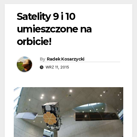
Satelity 9 i 10
umieszczone na
orbicie!
By
Radek Kosarzycki
WRZ 11, 2015