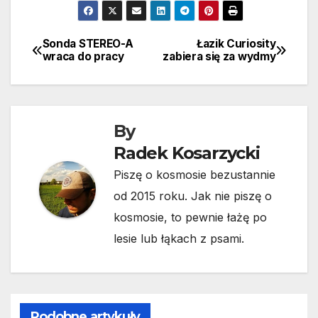
Sonda STEREO-A
Łazik Curiosity
Nawigacja
wraca do pracy
zabiera się za wydmy
wpisu
By
Radek Kosarzycki
Piszę o kosmosie bezustannie
od 2015 roku. Jak nie piszę o
kosmosie, to pewnie łażę po
lesie lub łąkach z psami.
Podobne artykuły