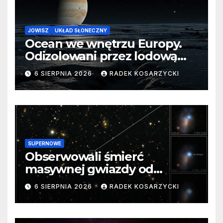
JOWISZ
UKŁAD SŁONECZNY
Ocean we wnętrzu Europy.
Odizolowani przez lodową
barierę
6 SIERPNIA 2026
RADEK KOSARZYCKI
SUPERNOWE
Obserwowali śmierć
masywnej gwiazdy od
samego początku. Niezwykle
6 SIERPNIA 2026
RADEK KOSARZYCKI
cenne dane