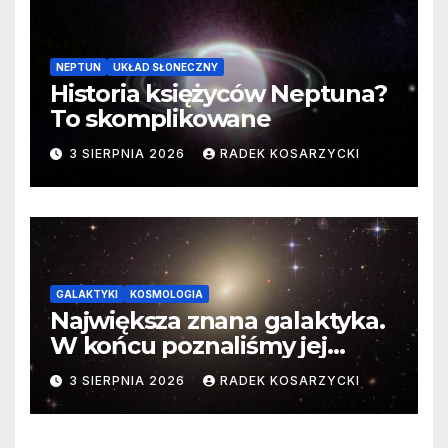
NEPTUN
UKŁAD SŁONECZNY
Historia księżyców Neptuna?
To skomplikowane
3 SIERPNIA 2026
RADEK KOSARZYCKI
GALAKTYKI
KOSMOLOGIA
Największa znana galaktyka.
W końcu poznaliśmy jej
faktyczne wymiary
3 SIERPNIA 2026
RADEK KOSARZYCKI