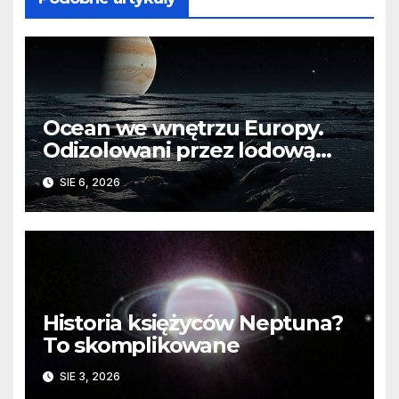
Ocean we wnętrzu Europy.
Odizolowani przez lodową
barierę
SIE 6, 2026
Historia księżyców Neptuna?
To skomplikowane
SIE 3, 2026