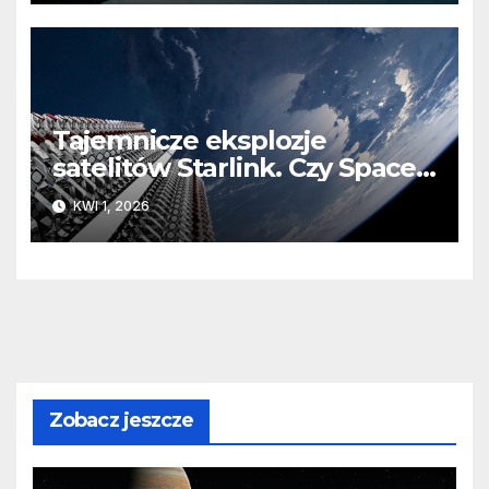
Tajemnicze eksplozje
satelitów Starlink. Czy SpaceX
ma narastający problem na
KWI 1, 2026
orbicie?
Zobacz jeszcze