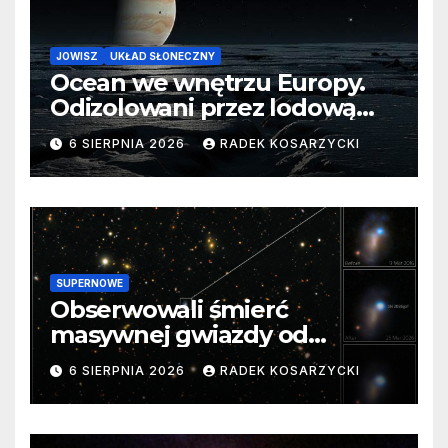
JOWISZ
UKŁAD SŁONECZNY
Ocean we wnętrzu Europy.
Odizolowani przez lodową
barierę
6 SIERPNIA 2026
RADEK KOSARZYCKI
SUPERNOWE
Obserwowali śmierć
masywnej gwiazdy od
samego początku. Niezwykle
6 SIERPNIA 2026
RADEK KOSARZYCKI
cenne dane