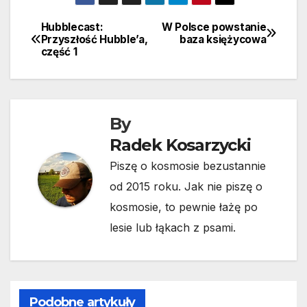
Hubblecast:
W Polsce powstanie
Nawigacja
Przyszłość Hubble’a,
baza księżycowa
część 1
wpisu
By
Radek Kosarzycki
Piszę o kosmosie bezustannie
od 2015 roku. Jak nie piszę o
kosmosie, to pewnie łażę po
lesie lub łąkach z psami.
Podobne artykuły