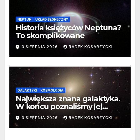
NEPTUN
UKŁAD SŁONECZNY
Historia księżyców Neptuna?
To skomplikowane
3 SIERPNIA 2026
RADEK KOSARZYCKI
GALAKTYKI
KOSMOLOGIA
Największa znana galaktyka.
W końcu poznaliśmy jej
faktyczne wymiary
3 SIERPNIA 2026
RADEK KOSARZYCKI