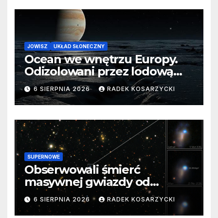
JOWISZ
UKŁAD SŁONECZNY
Ocean we wnętrzu Europy.
Odizolowani przez lodową
barierę
6 SIERPNIA 2026
RADEK KOSARZYCKI
SUPERNOWE
Obserwowali śmierć
masywnej gwiazdy od
samego początku. Niezwykle
6 SIERPNIA 2026
RADEK KOSARZYCKI
cenne dane