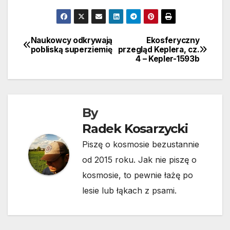
Naukowcy odkrywają
Ekosferyczny
Nawigacja
pobliską superziemię
przegląd Keplera, cz.
4 – Kepler-1593b
wpisu
By
Radek Kosarzycki
Piszę o kosmosie bezustannie
od 2015 roku. Jak nie piszę o
kosmosie, to pewnie łażę po
lesie lub łąkach z psami.