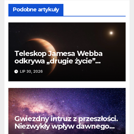
Podobne artykuły
Teleskop Jamesa Webba
odkrywa „drugie życie”
planety krążącej wokół
LIP 30, 2026
martwej gwiazdy
Gwiezdny intruz z przeszłości.
Niezwykły wpływ dawnego
spotkania na komety Układu