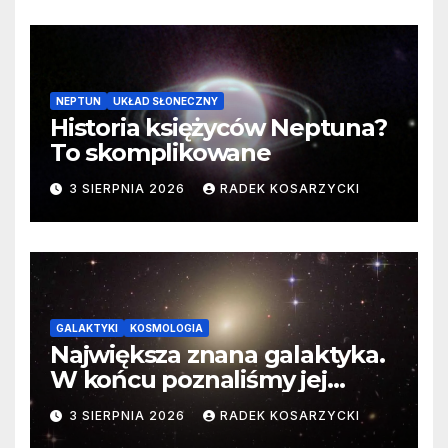
NEPTUN
UKŁAD SŁONECZNY
Historia księżyców Neptuna?
To skomplikowane
3 SIERPNIA 2026
RADEK KOSARZYCKI
GALAKTYKI
KOSMOLOGIA
Największa znana galaktyka.
W końcu poznaliśmy jej
faktyczne wymiary
3 SIERPNIA 2026
RADEK KOSARZYCKI