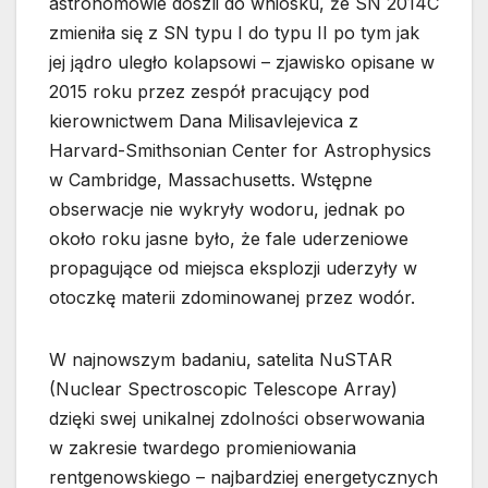
astronomowie doszli do wniosku, że SN 2014C
zmieniła się z SN typu I do typu II po tym jak
jej jądro uległo kolapsowi – zjawisko opisane w
2015 roku przez zespół pracujący pod
kierownictwem Dana Milisavlejevica z
Harvard-Smithsonian Center for Astrophysics
w Cambridge, Massachusetts. Wstępne
obserwacje nie wykryły wodoru, jednak po
około roku jasne było, że fale uderzeniowe
propagujące od miejsca eksplozji uderzyły w
otoczkę materii zdominowanej przez wodór.
W najnowszym badaniu, satelita NuSTAR
(Nuclear Spectroscopic Telescope Array)
dzięki swej unikalnej zdolności obserwowania
w zakresie twardego promieniowania
rentgenowskiego – najbardziej energetycznych