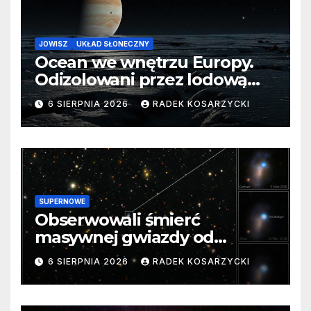
JOWISZ
UKŁAD SŁONECZNY
Ocean we wnętrzu Europy.
Odizolowani przez lodową
barierę
6 SIERPNIA 2026
RADEK KOSARZYCKI
SUPERNOWE
Obserwowali śmierć
masywnej gwiazdy od
samego początku. Niezwykle
6 SIERPNIA 2026
RADEK KOSARZYCKI
cenne dane