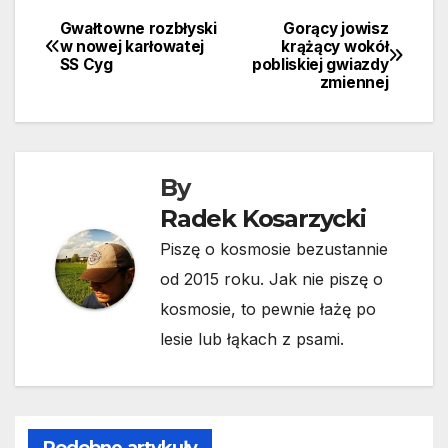
Gwałtowne rozbłyski
Gorący jowisz
Nawigacja
w nowej karłowatej
krążący wokół
SS Cyg
pobliskiej gwiazdy
wpisu
zmiennej
By
Radek Kosarzycki
Piszę o kosmosie bezustannie
od 2015 roku. Jak nie piszę o
kosmosie, to pewnie łażę po
lesie lub łąkach z psami.