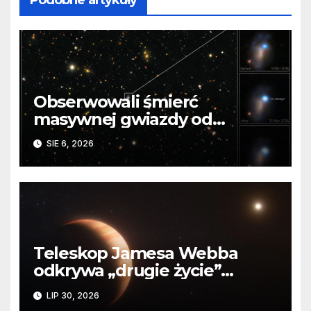
Podobne artykuły
Obserwowali śmierć
masywnej gwiazdy od
samego początku. Niezwykle
SIE 6, 2026
cenne dane
Teleskop Jamesa Webba
odkrywa „drugie życie”
planety krążącej wokół
LIP 30, 2026
martwej gwiazdy