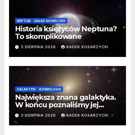
NEPTUN
UKŁAD SŁONECZNY
Historia księżyców Neptuna?
To skomplikowane
3 SIERPNIA 2026
RADEK KOSARZYCKI
GALAKTYKI
KOSMOLOGIA
Największa znana galaktyka.
W końcu poznaliśmy jej
faktyczne wymiary
3 SIERPNIA 2026
RADEK KOSARZYCKI