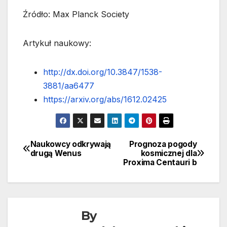
Źródło: Max Planck Society
Artykuł naukowy:
http://dx.doi.org/10.3847/1538-
3881/aa6477
https://arxiv.org/abs/1612.02425
Naukowcy odkrywają
Prognoza pogody
Nawigacja
drugą Wenus
kosmicznej dla
Proxima Centauri b
wpisu
By