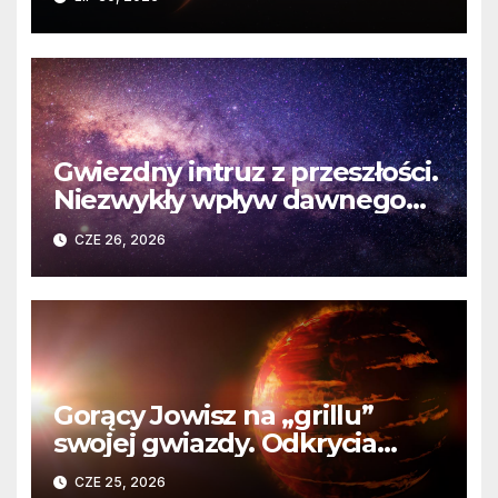
martwej gwiazdy
Gwiezdny intruz z przeszłości.
Niezwykły wpływ dawnego
spotkania na komety Układu
CZE 26, 2026
Słonecznego
Gorący Jowisz na „grillu”
swojej gwiazdy. Odkrycia
Teleskopu Webba o HD
CZE 25, 2026