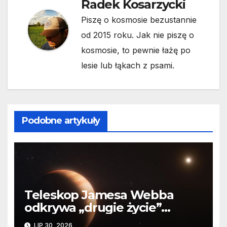
Radek Kosarzycki
Piszę o kosmosie bezustannie
od 2015 roku. Jak nie piszę o
kosmosie, to pewnie łażę po
lesie lub łąkach z psami.
Podobne artykuły
Teleskop Jamesa Webba
odkrywa „drugie życie”
planety krążącej wokół
LIP 30, 2026