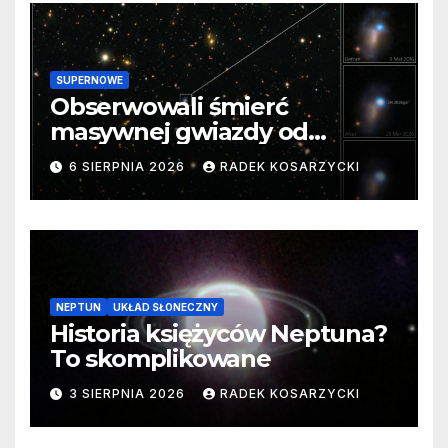
SUPERNOWE
Obserwowali śmierć
masywnej gwiazdy od
samego początku. Niezwykle
6 SIERPNIA 2026
RADEK KOSARZYCKI
cenne dane
NEPTUN
UKŁAD SŁONECZNY
Historia księżyców Neptuna?
To skomplikowane
3 SIERPNIA 2026
RADEK KOSARZYCKI