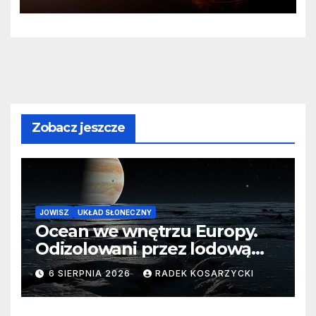
80606 b
Zobacz jeszcze
JOWISZ
UKŁAD SŁONECZNY
Ocean we wnętrzu Europy.
Odizolowani przez lodową
barierę
6 SIERPNIA 2026
RADEK KOSARZYCKI