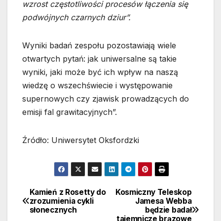
wzrost częstotliwości procesów łączenia się
podwójnych czarnych dziur”.
Wyniki badań zespołu pozostawiają wiele
otwartych pytań: jak uniwersalne są takie
wyniki, jaki może być ich wpływ na naszą
wiedzę o wszechświecie i występowanie
supernowych czy zjawisk prowadzących do
emisji fal grawitacyjnych”.
Źródło: Uniwersytet Oksfordzki
Kamień z Rosetty do
Kosmiczny Teleskop
Nawigacja
zrozumienia cykli
Jamesa Webba
słonecznych
będzie badał
wpisu
tajemnicze brązowe