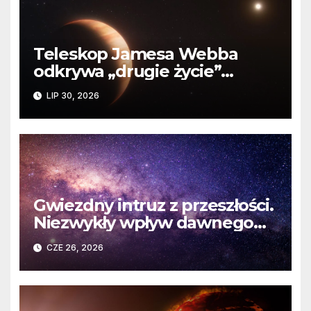
Teleskop Jamesa Webba
odkrywa „drugie życie”
planety krążącej wokół
LIP 30, 2026
martwej gwiazdy
Gwiezdny intruz z przeszłości.
Niezwykły wpływ dawnego
spotkania na komety Układu
CZE 26, 2026
Słonecznego