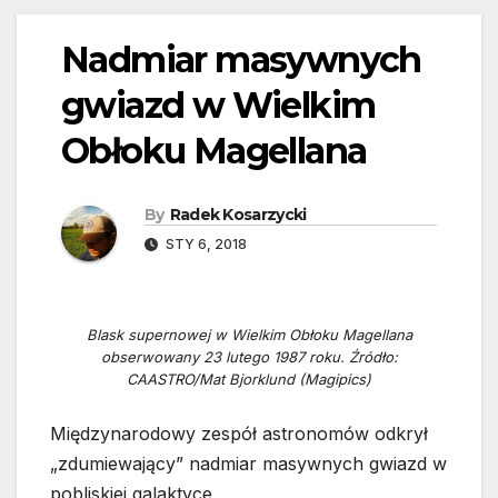
Nadmiar masywnych
gwiazd w Wielkim
Obłoku Magellana
By
Radek Kosarzycki
STY 6, 2018
Blask supernowej w Wielkim Obłoku Magellana
obserwowany 23 lutego 1987 roku. Źródło:
CAASTRO/Mat Bjorklund (Magipics)
Międzynarodowy zespół astronomów odkrył
„zdumiewający” nadmiar masywnych gwiazd w
pobliskiej galaktyce.