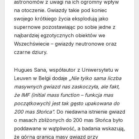
astronomów z uwagi na ich ogromny wpływ
na otoczenie. Gwiazdy takie pod koniec
swojego krótkiego życia eksplodują jako
supernowe pozostawiając po sobie jedne z
najbardziej egzotycznych obiektów we
Wszechświecie – gwiazdy neutronowe oraz
czarne dziury.
Hugues Sana, współautor z Uniwersytetu w
Leuven w Belgii dodaje
„Nie tylko sama liczba
masywnych gwiazd nas zaskoczyła, ale fakt,
że IMF (initial mass function – funkcja mas
początkowych) jest tak gęsto upakowana do
200 mas Słońca”.
Do niedawna istnienie gwiazd
o masach zbliżonych do 200 mas Słońca było
poddawane w wątpliwość, a badania wskazują,
że górną granicą masy gwiazd przy