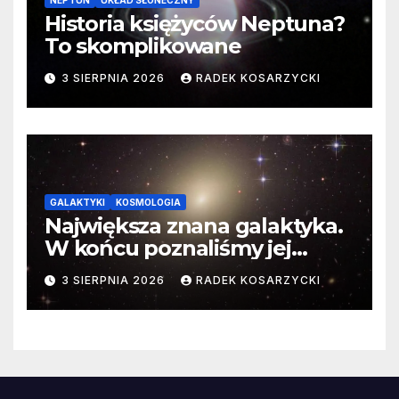
NEPTUN
UKŁAD SŁONECZNY
Historia księżyców Neptuna?
To skomplikowane
3 SIERPNIA 2026
RADEK KOSARZYCKI
GALAKTYKI
KOSMOLOGIA
Największa znana galaktyka.
W końcu poznaliśmy jej
faktyczne wymiary
3 SIERPNIA 2026
RADEK KOSARZYCKI