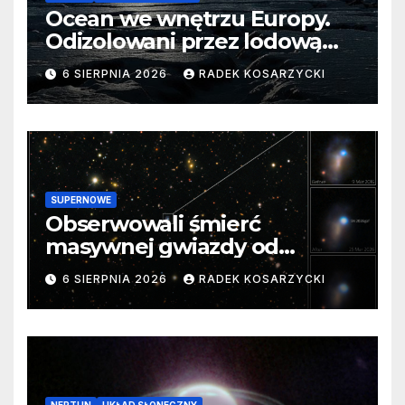
Ocean we wnętrzu Europy.
Odizolowani przez lodową
barierę
6 SIERPNIA 2026
RADEK KOSARZYCKI
SUPERNOWE
Obserwowali śmierć
masywnej gwiazdy od
samego początku. Niezwykle
6 SIERPNIA 2026
RADEK KOSARZYCKI
cenne dane