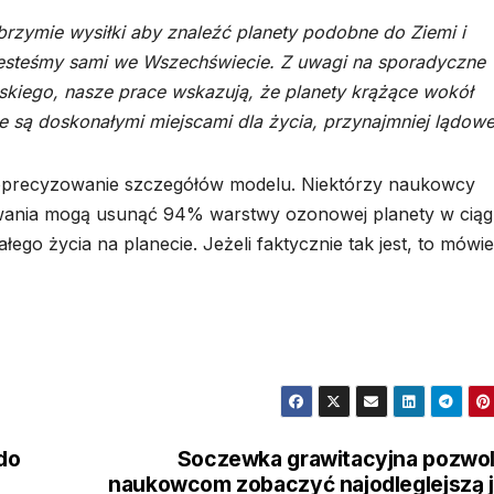
rzymie wysiłki aby znaleźć planety podobne do Ziemi i
jesteśmy sami we Wszechświecie. Z uwagi na sporadyczne
kiego, nasze prace wskazują, że planety krążące wokół
e są doskonałymi miejscami dla życia, przynajmniej lądowe
doprecyzowanie szczegółów modelu. Niektórzy naukowcy
owania mogą usunąć 94% warstwy ozonowej planety w cią
łego życia na planecie. Jeżeli faktycznie tak jest, to mówie
 do
Soczewka grawitacyjna pozwol
naukowcom zobaczyć najodleglejszą 