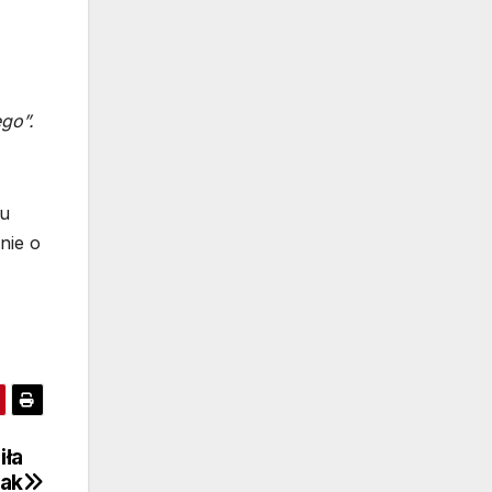
go”.
gu
nie o
iła
jak