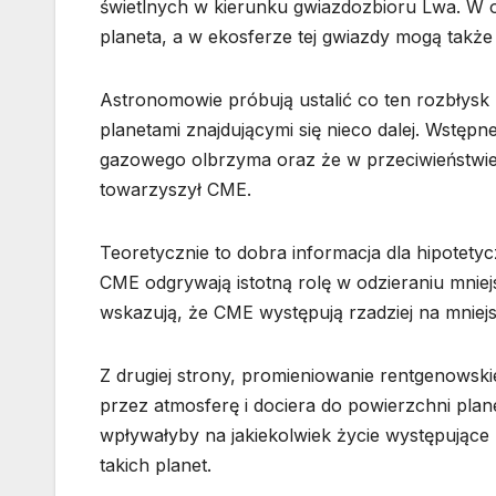
świetlnych w kierunku gwiazdozbioru Lwa. W o
planeta, a w ekosferze tej gwiazdy mogą także
Astronomowie próbują ustalić co ten rozbłys
planetami znajdującymi się nieco dalej. Wstępne
gazowego olbrzyma oraz że w przeciwieństwie
towarzyszył CME.
Teoretycznie to dobra informacja dla hipotety
CME odgrywają istotną rolę w odzieraniu mnie
wskazują, że CME występują rzadziej na mniej
Z drugiej strony, promieniowanie rentgenowsk
przez atmosferę i dociera do powierzchni plan
wpływałyby na jakiekolwiek życie występujące
takich planet.