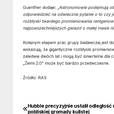
Guenther dodaje:
„Astronomowie podejmują olb
odpowiedzieć na odwieczne pytanie o to czy 
rozbłyski twardego promieniowania rentgenows
najpowszechniejszych gwiazd o małej masie ni
Kolejnym etapem prac grupy badawczej jest 
wskazują, że gigantyczne rozbłyski promieni
zaledwie dwóch lat i mogą być śmiertelne dla ca
„Ziemi 2.0” może być bardzo przedwczesne.
Źródło: RAS
Hubble precyzyjnie ustalił odległość
Nawigacja
pobliskiej gromady kulistej