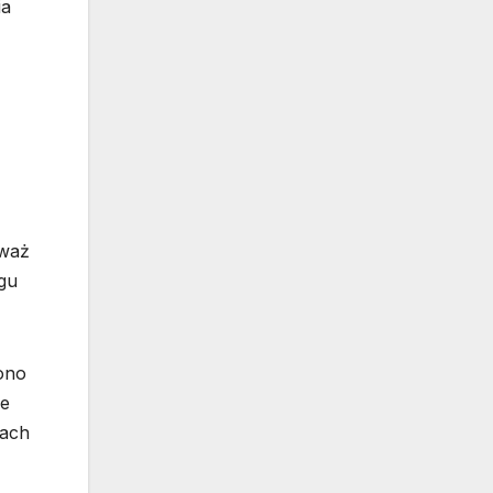
ia
eważ
gu
 ono
le
nach