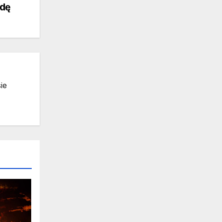
dę
ie