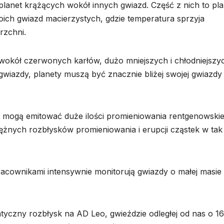
lanet krążących wokół innych gwiazd. Część z nich to pla
oich gwiazd macierzystych, gdzie temperatura sprzyja
rzchni.
 wokół czerwonych karłów, dużo mniejszych i chłodniejszy
 gwiazdy, planety muszą być znacznie bliżej swojej gwiazdy 
y mogą emitować duże ilości promieniowania rentgenowskie
ężnych rozbłysków promieniowania i erupcji cząstek w tak
.
acownikami intensywnie monitorują gwiazdy o małej masie
yczny rozbłysk na AD Leo, gwieździe odległej od nas o 16 