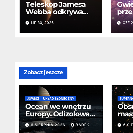
Teleskop Jamesa
Gwie
Webba odkrywa
prze
„drugie życie”
Niez
LIP 30, 2026
CZE 2
planety krążącej
daw
wokół martwej
na k
gwiazdy
Sło
Zobacz jeszcze
JOWISZ
UKŁAD SŁONECZNY
SUPERN
Ocean we wnętrzu
Obs
Europy. Odizolowani
mas
przez lodową
od 
6 SIERPNIA 2026
RADEK
6 SI
barierę
pocz