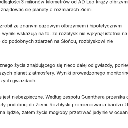
dległości 3 milionów kilometrów od AD Leo krąży olbrzym
 znajdować się planety o rozmiarach Ziemi.
k zrobił ze znanym gazowym olbrzymem i hipotetycznymi
 wyniki wskazują na to, że rozbłysk nie wpłynął istotnie na
 do podobnych zdarzeń na Słońcu, rozbłyskowi nie
cznego życia znajdującego się nieco dalej od gwiazdy, poni
jszych planet z atmosfery. Wyniki prowadzonego monitorin
szych gwiazdach.
ie jest niebezpieczne. Według zespołu Guenthera przenika
ety podobnej do Ziemi. Rozbłyski promieniowania bardzo ź
 na lądzie, zatem życie mogłoby przetrwać jedynie w ocea