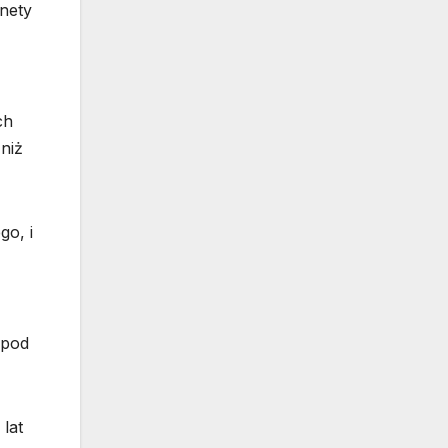
nety
ch
niż
go, i
 pod
lat