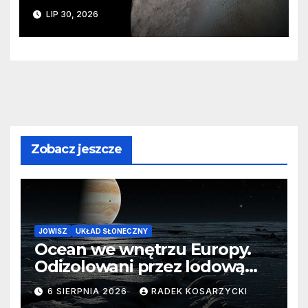
ślady kosmicznej katastrofy i
LIP 30, 2026
zaginionego lodu
Zobacz jeszcze
JOWISZ
UKŁAD SŁONECZNY
Ocean we wnętrzu Europy.
Odizolowani przez lodową
barierę
6 SIERPNIA 2026
RADEK KOSARZYCKI