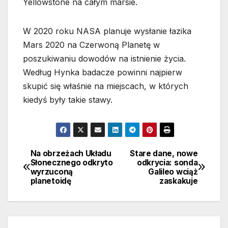
Yellowstone na całym marsie.
W 2020 roku NASA planuje wysłanie łazika
Mars 2020 na Czerwoną Planetę w
poszukiwaniu dowodów na istnienie życia.
Według Hynka badacze powinni najpierw
skupić się właśnie na miejscach, w których
kiedyś były takie stawy.
Na obrzeżach Układu
Stare dane, nowe
Nawigacja
Słonecznego odkryto
odkrycia: sonda
wyrzuconą
Galileo wciąż
wpisu
planetoidę
zaskakuje