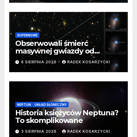
SUPERNOWE
Obserwowali śmierć
masywnej gwiazdy od
samego początku. Niezwykle
6 SIERPNIA 2026
RADEK KOSARZYCKI
cenne dane
NEPTUN
UKŁAD SŁONECZNY
Historia księżyców Neptuna?
To skomplikowane
3 SIERPNIA 2026
RADEK KOSARZYCKI