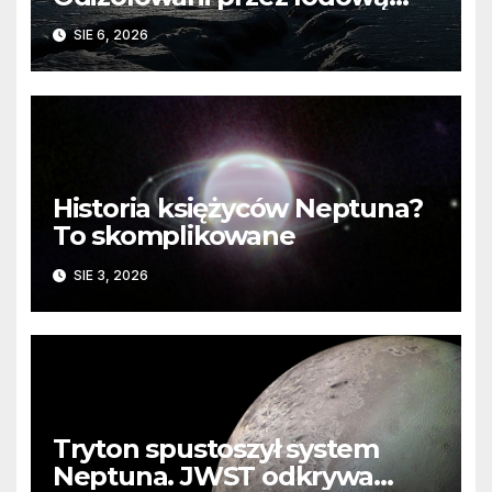
barierę
SIE 6, 2026
Historia księżyców Neptuna?
To skomplikowane
SIE 3, 2026
Tryton spustoszył system
Neptuna. JWST odkrywa