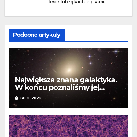
lesie lub łąkach z psami.
Podobne artykuły
Największa znana galaktyka.
W końcu poznaliśmy jej
faktyczne wymiary
SIE 3, 2026