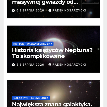
masywnej gwiazdy od
samego początku. Niezwykle
6 SIERPNIA 2026
RADEK KOSARZYCKI
cenne dane
NEPTUN
UKŁAD SŁONECZNY
Historia księżyców Neptuna?
To skomplikowane
3 SIERPNIA 2026
RADEK KOSARZYCKI
GALAKTYKI
KOSMOLOGIA
Największa znana galaktyka.