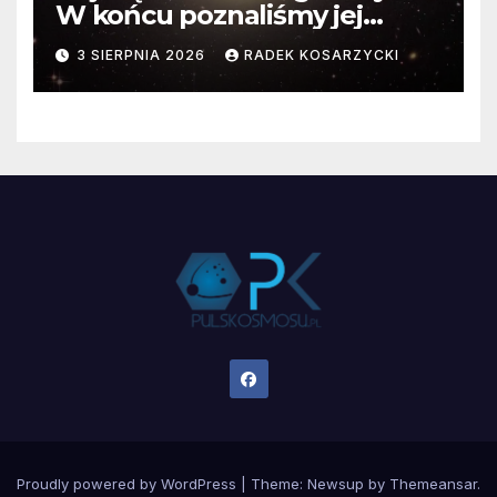
W końcu poznaliśmy jej
faktyczne wymiary
3 SIERPNIA 2026
RADEK KOSARZYCKI
Proudly powered by WordPress
|
Theme:
Newsup
by
Themeansar
.