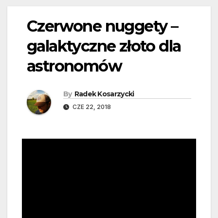
Czerwone nuggety –
galaktyczne złoto dla
astronomów
By
Radek Kosarzycki
CZE 22, 2018