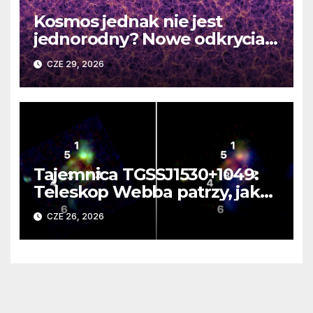
Kosmos jednak nie jest
jednorodny? Nowe odkrycia
DESI burzą fundamentalne
CZE 29, 2026
zasady kosmologii
Tajemnica TGSSJ1530+1049:
Teleskop Webba patrzy, jak
rodzi się supergalaktyka i
CZE 26, 2026
monstrualna czarna dziura