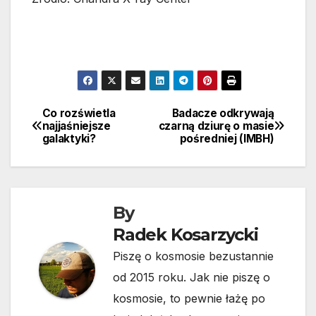
Co rozświetla
Badacze odkrywają
Nawigacja
najjaśniejsze
czarną dziurę o masie
galaktyki?
pośredniej (IMBH)
wpisu
By
Radek Kosarzycki
Piszę o kosmosie bezustannie
od 2015 roku. Jak nie piszę o
kosmosie, to pewnie łażę po