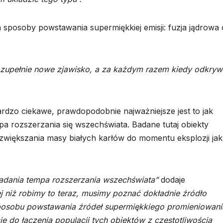
a sposoby powstawania supermiękkiej emisji: fuzja jądrowa
 zupełnie nowe zjawisko, a za każdym razem kiedy odkry
ardzo ciekawe, prawdopodobnie najważniejsze jest to jak
a rozszerzania się wszechświata. Badane tutaj obiekty
większania masy białych karłów do momentu eksplozji ja
badania tempa rozszerzania wszechświata”
dodaje
j niż robimy to teraz, musimy poznać dokładnie źródło
posobu powstawania źródeł supermiękkiego promieniowani
 do łączenia populacji tych obiektów z częstotliwością