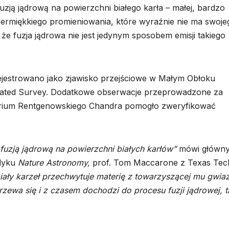
zją jądrową na powierzchni białego karła – małej, bardzo
permiękkiego promieniowania, które wyraźnie nie ma swoje
że fuzja jądrowa nie jest jedynym sposobem emisji takiego
jestrowano jako zjawisko przejściowe w Małym Obłoku
mated Survey. Dodatkowe obserwacje przeprowadzone za
rium Rentgenowskiego Chandra pomogło zweryfikować
fuzją jądrową na powierzchni białych karłów”
mówi główn
odyku
Nature Astronomy,
prof. Tom Maccarone z Texas Tec
iały karzeł przechwytuje materię z towarzyszącej mu gwia
rzewa się i z czasem dochodzi do procesu fuzji jądrowej, t