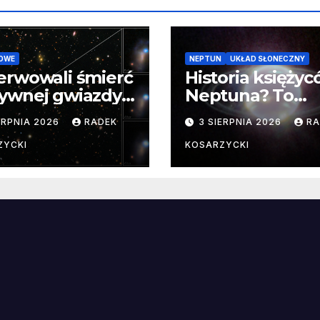
OWE
NEPTUN
UKŁAD SŁONECZNY
erwowali śmierć
Historia księży
ywnej gwiazdy
Neptuna? To
samego
skomplikowane
ERPNIA 2026
RADEK
3 SIERPNIA 2026
RA
ątku.
zwykle cenne
ZYCKI
KOSARZYCKI
e