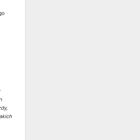
go
y
h
zdy,
akich