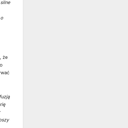
silne
 o
, że
wo
ływać
fuzją
rię
z
bszy