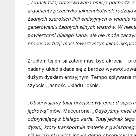
„Jednak tutaj obserwowana emisja pochodzi z r
argumenty przeciwko jakiemukolwiek rodzajowi
żadnych szerokich linii emisyjnych w widmie
generowaniu żadnych silnych wiatrów. W niekt
powierzchni białego karła, ale nie może zaczy
procesów fuzji musi towarzyszyć jakaś eksploz
Źródłem tej emisji zatem musi być akrecja – pr
badany układ składa się z bardzo wyewoluowa
dużym dyskiem emisyjnym. Tempo spływania mate
szybciej, jasność układu rośnie.
„Obserwujemy tutaj przejściowy epizod supermi
jądrową”
mówi Maccarone.
„Gdybyśmy mieli d
odpływającą z białego karła. Tutaj jednak tego
dysku, który transportuje materię z gwiezdnego
niż w jakimkolwiek innym dotąd obserwowanym