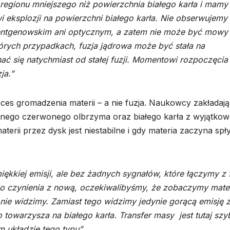
egionu mniejszego niż powierzchnia białego karła i mamy 
 eksplozji na powierzchni białego karła. Nie obserwujemy
 rentgenowskim ani optycznym, a zatem nie może być mowy
órych przypadkach, fuzja jądrowa może być stała na
nać się natychmiast od stałej fuzji. Momentowi rozpoczęcia
ja.”
oces gromadzenia materii – a nie fuzja. Naukowcy zakładają
nego czerwonego olbrzyma oraz białego karła z wyjątko
rii przez dysk jest niestabilne i gdy materia zaczyna sp
ękkiej emisji, ale bez żadnych sygnałów, które łączymy z 
o czynienia z nową, oczekiwalibyśmy, że zobaczymy mate
 nie widzimy. Zamiast tego widzimy jedynie gorącą emisję 
 towarzysza na białego karła. Transfer masy jest tutaj szy
 układzie tego typu”.