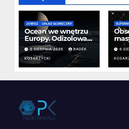
JOWISZ
UKŁAD SŁONECZNY
SUPERN
Ocean we wnętrzu
Obs
Europy. Odizolowani
mas
przez lodową
od 
6 SIERPNIA 2026
RADEK
6 SI
barierę
pocz
Nie
KOSARZYCKI
KOSAR
dan