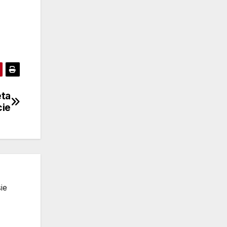
eta
cie
ie