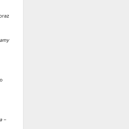
 oraz
wamy
ko
a –