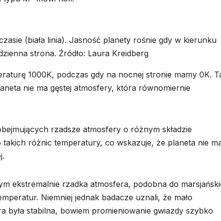
asie (biała linia). Jasność planety rośnie gdy w kierunku
dzienna strona. Źródło: Laura Kreidberg
eraturę 1000K, podczas gdy na nocnej stronie mamy 0K. T
aneta nie ma gęstej atmosfery, która równomiernie
obejmujących rzadsze atmosfery o różnym składzie
 takich różnic temperatury, co wskazuje, że planeta nie m
j.
rym ekstremalnie rzadka atmosfera, podobna do marsjańskie
emperatur. Niemniej jednak badacze uznali, że mało
ra była stabilna, bowiem promieniowanie gwiazdy szybko