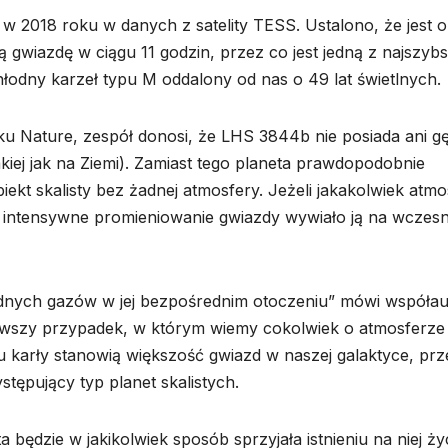
 2018 roku w danych z satelity TESS. Ustalono, że jest 
ą gwiazdę w ciągu 11 godzin, przez co jest jedną z najszyb
łodny karzeł typu M oddalony od nas o 49 lat świetlnych.
 Nature, zespół donosi, że LHS 3844b nie posiada ani gę
takiej jak na Ziemi). Zamiast tego planeta prawdopodobnie
ekt skalisty bez żadnej atmosfery. Jeżeli jakakolwiek atmo
nie intensywne promieniowanie gwiazdy wywiało ją na wczes
adnych gazów w jej bezpośrednim otoczeniu” mówi współau
erwszy przypadek, w którym wiemy cokolwiek o atmosferze
u karły stanowią większość gwiazd w naszej galaktyce, prz
tępujący typ planet skalistych.
a będzie w jakikolwiek sposób sprzyjała istnieniu na niej ży