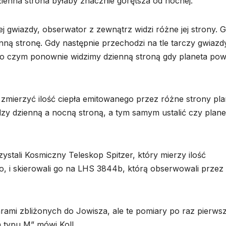
ienna strona byłaby znacznie gorętsza od nocnej.
j gwiazdy, obserwator z zewnątrz widzi różne jej strony. 
nną stronę. Gdy następnie przechodzi na tle tarczy gwiazd
po czym ponownie widzimy dzienną stroną gdy planeta pow
ę zmierzyć ilość ciepła emitowanego przez różne strony pla
dzy dzienną a nocną stroną, a tym samym ustalić czy plane
stali Kosmiczny Teleskop Spitzer, który mierzy ilość
, i skierowali go na LHS 3844b, którą obserwowali przez
iarami zbliżonych do Jowisza, ale te pomiary po raz pierws
a typu M” mówi Koll.