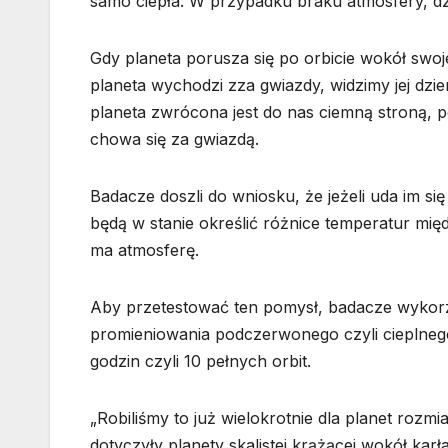
samo ciepła. W przypadku braku atmosfery, dz
Gdy planeta porusza się po orbicie wokół swoje
planeta wychodzi zza gwiazdy, widzimy jej dzie
planeta zwrócona jest do nas ciemną stroną, 
chowa się za gwiazdą.
Badacze doszli do wniosku, że jeżeli uda im si
będą w stanie określić różnice temperatur mię
ma atmosferę.
Aby przetestować ten pomysł, badacze wykorzy
promieniowania podczerwonego czyli cieplnego
godzin czyli 10 pełnych orbit.
„Robiliśmy to już wielokrotnie dla planet rozm
dotyczyły planety skalistej krążącej wokół karł