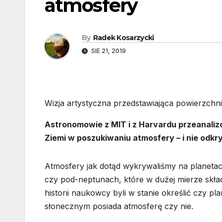
atmosfery
By
Radek Kosarzycki
SIE 21, 2019
Wizja artystyczna przedstawiająca powierzch
Astronomowie z MIT i z Harvardu przeanalizo
Ziemi w poszukiwaniu atmosfery – i nie odkry
Atmosfery jak dotąd wykrywaliśmy na planetac
czy pod-neptunach, które w dużej mierze skład
historii naukowcy byli w stanie określić czy p
słonecznym posiada atmosferę czy nie.