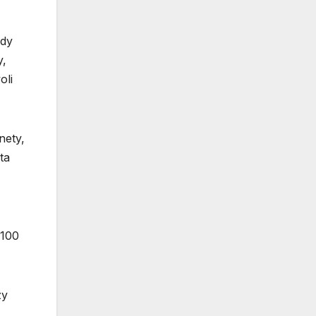
Gdy
y,
oli
nety,
ta
 100
zy