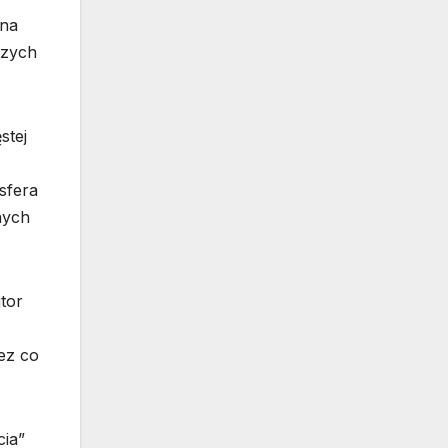
ona
szych
stej
sfera
nych
tor
ez co
cia”