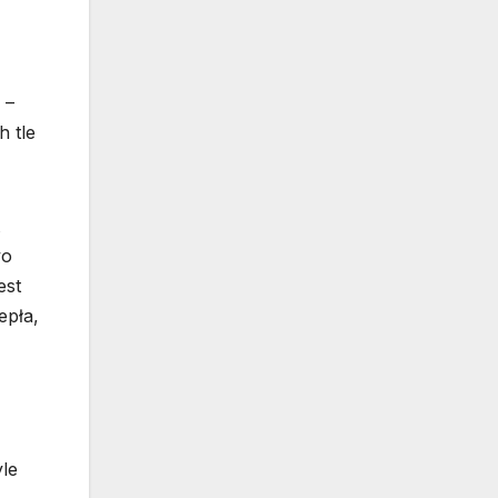
 –
 tle
wo
est
epła,
yle