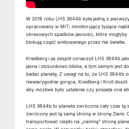
W 2018 roku LHS 3844b była jedną z pierwszych
opracowany w MIT, monitorujący tysiące najbli
okresowych spadków jasności, które mogłyby 
blokują część emitowanego przez nie światła.
Kreidberg i jej zespół oznaczyli LHS 3844b jak
jasna i stosunkowo bliska, a tym samym jest
badać planetę. Z uwagi na to, że LHS 3844b zn
niewiarygodnie gorąca, Kreidberg i Kroll dosz
aby możliwe było ustalenie czy posiada ona at
LHS 3844b to planeta zwrócona cały czas tą s
zwrócony jest tą samą stroną w stronę Ziemi.
transportować ciepło na „ciemną” stronę planet