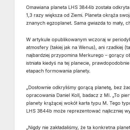
Omawiana planeta LHS 3844b została odkryta w
1,3 razy większa od Ziemi. Planeta okrąża swoj
znanych egzoplanet. Sama gwiazda to mały, ch
W artykule opublikowanym wczoraj w periodyku
atmosfery (takiej jak na Wenus), ani rzadkiej (
najbardziej przypomina Merkurego – gorący obi
istniała kiedyś na tej planecie, prawdopodob
etapach formowania planety.
„Dosłownie odkryliśmy gorącą planetę, bez ż
opracowania Daniel Koll, badacz z MI. „To pi
planety krążącej wokół karła typu M. Tego typ
LHS 3844b może reprezentować najliczniej wys
„Nigdy nie zakładaliśmy, że ta konkretna planet