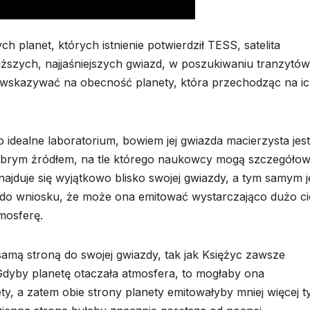
 planet, których istnienie potwierdził TESS, satelita
ższych, najjaśniejszych gwiazd, w poszukiwaniu tranzytów
wskazywać na obecność planety, która przechodząc na ich
o idealne laboratorium, bowiem jej gwiazda macierzysta jest
 dobrym źródłem, na tle którego naukowcy mogą szczegóło
ajduje się wyjątkowo blisko swojej gwiazdy, a tym samym j
li do wniosku, że może ona emitować wystarczająco dużo ci
mosferę.
amą stroną do swojej gwiazdy, tak jak Księżyc zawsze
 Gdyby planetę otaczała atmosfera, to mogłaby ona
y, a zatem obie strony planety emitowałyby mniej więcej t