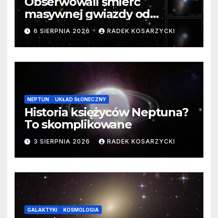
Obserwowali śmierć
masywnej gwiazdy od
samego początku. Niezwykle
6 SIERPNIA 2026
RADEK KOSARZYCKI
cenne dane
NEPTUN
UKŁAD SŁONECZNY
Historia księżyców Neptuna?
To skomplikowane
3 SIERPNIA 2026
RADEK KOSARZYCKI
GALAKTYKI
KOSMOLOGIA