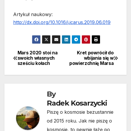
Artykuł naukowy:
http://dx.doi.org/10.1016/j.icarus.2019.06.019
Mars 2020 stoi na
Kret powrócił do
Nawigacja
swoich własnych
wbijania się w
sześciu kołach
powierzchnię Marsa
wpisu
By
Radek Kosarzycki
Piszę o kosmosie bezustannie
od 2015 roku. Jak nie piszę o
kosmosie, to pewnie łażę po