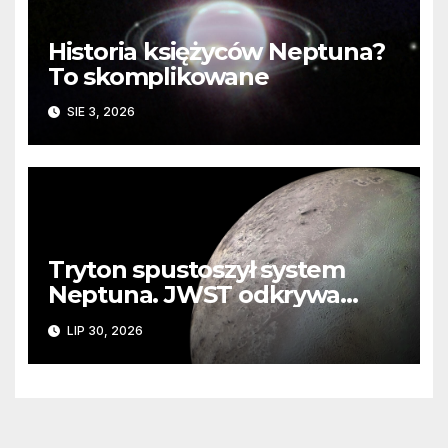
Historia księżyców Neptuna?
To skomplikowane
SIE 3, 2026
Tryton spustoszył system
Neptuna. JWST odkrywa
ślady kosmicznej katastrofy i
LIP 30, 2026
zaginionego lodu