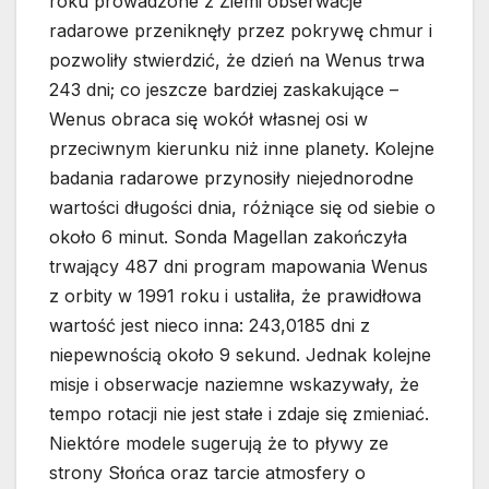
roku prowadzone z Ziemi obserwacje
radarowe przeniknęły przez pokrywę chmur i
pozwoliły stwierdzić, że dzień na Wenus trwa
243 dni; co jeszcze bardziej zaskakujące –
Wenus obraca się wokół własnej osi w
przeciwnym kierunku niż inne planety. Kolejne
badania radarowe przynosiły niejednorodne
wartości długości dnia, różniące się od siebie o
około 6 minut. Sonda Magellan zakończyła
trwający 487 dni program mapowania Wenus
z orbity w 1991 roku i ustaliła, że prawidłowa
wartość jest nieco inna: 243,0185 dni z
niepewnością około 9 sekund. Jednak kolejne
misje i obserwacje naziemne wskazywały, że
tempo rotacji nie jest stałe i zdaje się zmieniać.
Niektóre modele sugerują że to pływy ze
strony Słońca oraz tarcie atmosfery o