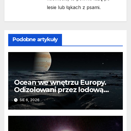
lesie lub łąkach z psami.
Podobne artykuły
Ocean we wnętrzu Europy.
Odizolowani przez lodową
barierę
SIE 6, 2026