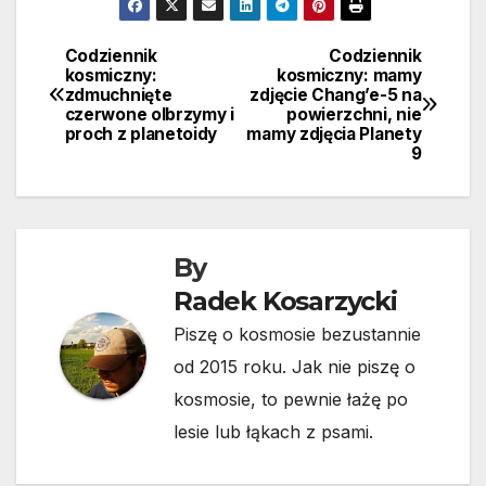
Codziennik
Codziennik
Nawigacja
kosmiczny:
kosmiczny: mamy
zdmuchnięte
zdjęcie Chang’e-5 na
wpisu
czerwone olbrzymy i
powierzchni, nie
proch z planetoidy
mamy zdjęcia Planety
9
By
Radek Kosarzycki
Piszę o kosmosie bezustannie
od 2015 roku. Jak nie piszę o
kosmosie, to pewnie łażę po
lesie lub łąkach z psami.