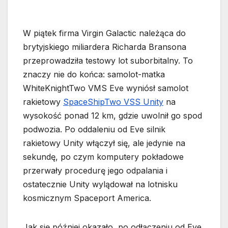
W piątek firma Virgin Galactic należąca do
brytyjskiego miliardera Richarda Bransona
przeprowadziła testowy lot suborbitalny. To
znaczy nie do końca: samolot-matka
WhiteKnightTwo VMS Eve wyniósł samolot
rakietowy
SpaceShipTwo VSS Unity
na
wysokość ponad 12 km, gdzie uwolnił go spod
podwozia. Po oddaleniu od Eve silnik
rakietowy Unity włączył się, ale jedynie na
sekundę, po czym komputery pokładowe
przerwały procedurę jego odpalania i
ostatecznie Unity wylądował na lotnisku
kosmicznym Spaceport America.
Jak się później okazało, po odłączeniu od Eve,