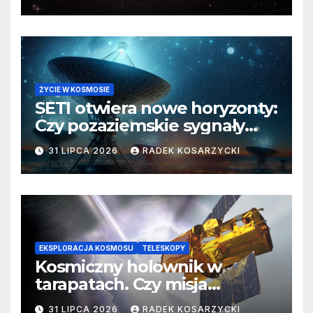
ŻYCIE W KOSMOSIE
SETI otwiera nowe horyzonty:
Czy pozaziemskie sygnały
czekają w nieoczekiwanych
31 LIPCA 2026
RADEK KOSARZYCKI
miejscach?
EKSPLORACJA KOSMOSU
TELESKOPY
Kosmiczny holownik w
tarapatach. Czy misja
ratowania Teleskopu Swift
31 LIPCA 2026
RADEK KOSARZYCKI