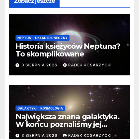
Zobacz jeszcze
NEPTUN
UKŁAD SŁONECZNY
Historia księżyców Neptuna?
To skomplikowane
3 SIERPNIA 2026
RADEK KOSARZYCKI
GALAKTYKI
KOSMOLOGIA
Największa znana galaktyka.
W końcu poznaliśmy jej
faktyczne wymiary
3 SIERPNIA 2026
RADEK KOSARZYCKI