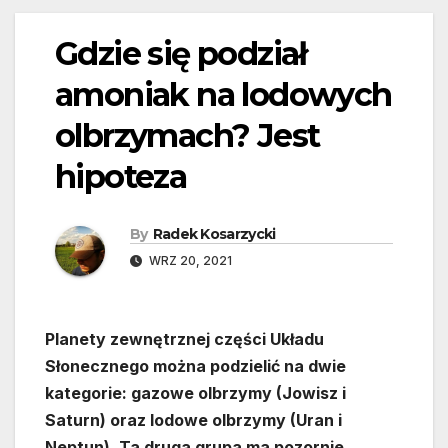
Gdzie się podział
amoniak na lodowych
olbrzymach? Jest
hipoteza
By
Radek Kosarzycki
WRZ 20, 2021
Planety zewnętrznej części Układu
Słonecznego można podzielić na dwie
kategorie: gazowe olbrzymy (Jowisz i
Saturn) oraz lodowe olbrzymy (Uran i
Neptun). Ta druga grupa ma pozornie