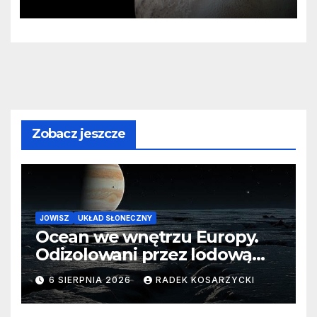
zaginionego lodu
Zobacz jeszcze
JOWISZ
UKŁAD SŁONECZNY
Ocean we wnętrzu Europy.
Odizolowani przez lodową
barierę
6 SIERPNIA 2026
RADEK KOSARZYCKI