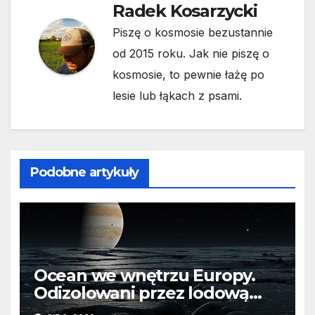
Radek Kosarzycki
Piszę o kosmosie bezustannie
od 2015 roku. Jak nie piszę o
kosmosie, to pewnie łażę po
lesie lub łąkach z psami.
Podobne artykuły
Ocean we wnętrzu Europy.
Odizolowani przez lodową
barierę