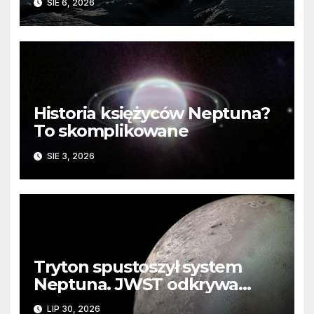
SIE 6, 2026
Historia księżyców Neptuna?
To skomplikowane
SIE 3, 2026
Tryton spustoszył system
Neptuna. JWST odkrywa
ślady kosmicznej katastrofy i
LIP 30, 2026