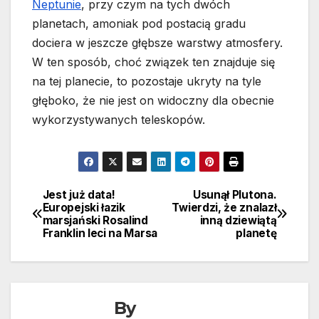
Neptunie
, przy czym na tych dwóch
planetach, amoniak pod postacią gradu
dociera w jeszcze głębsze warstwy atmosfery.
W ten sposób, choć związek ten znajduje się
na tej planecie, to pozostaje ukryty na tyle
głęboko, że nie jest on widoczny dla obecnie
wykorzystywanych teleskopów.
Jest już data!
Usunął Plutona.
Nawigacja
Europejski łazik
Twierdzi, że znalazł
marsjański Rosalind
inną dziewiątą
wpisu
Franklin leci na Marsa
planetę
By