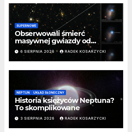
SUPERNOWE
Obserwowali śmierć
masywnej gwiazdy od
samego początku. Niezwykle
6 SIERPNIA 2026
RADEK KOSARZYCKI
cenne dane
NEPTUN
UKŁAD SŁONECZNY
Historia księżyców Neptuna?
To skomplikowane
3 SIERPNIA 2026
RADEK KOSARZYCKI