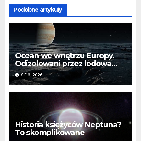
Podobne artykuły
Ocean we wnętrzu Europy.
Odizolowani przez lodową
barierę
SIE 6, 2026
Historia księżyców Neptuna?
To skomplikowane