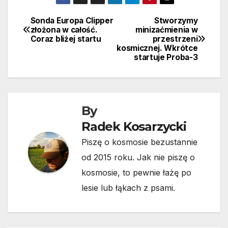
Sonda Europa Clipper
Stworzymy
Nawigacja
złożona w całość.
minizaćmienia w
Coraz bliżej startu
przestrzeni
wpisu
kosmicznej. Wkrótce
startuje Proba-3
By
Radek Kosarzycki
Piszę o kosmosie bezustannie
od 2015 roku. Jak nie piszę o
kosmosie, to pewnie łażę po
lesie lub łąkach z psami.