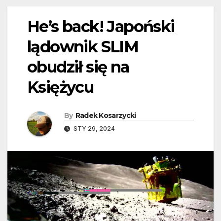
He’s back! Japoński
lądownik SLIM
obudził się na
Księżycu
By
Radek Kosarzycki
STY 29, 2024