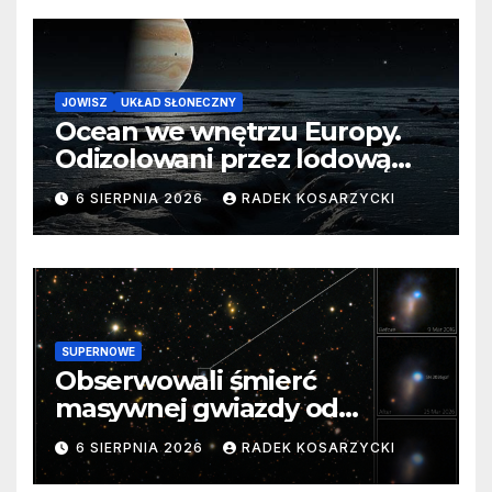
JOWISZ
UKŁAD SŁONECZNY
Ocean we wnętrzu Europy.
Odizolowani przez lodową
barierę
6 SIERPNIA 2026
RADEK KOSARZYCKI
SUPERNOWE
Obserwowali śmierć
masywnej gwiazdy od
samego początku. Niezwykle
6 SIERPNIA 2026
RADEK KOSARZYCKI
cenne dane