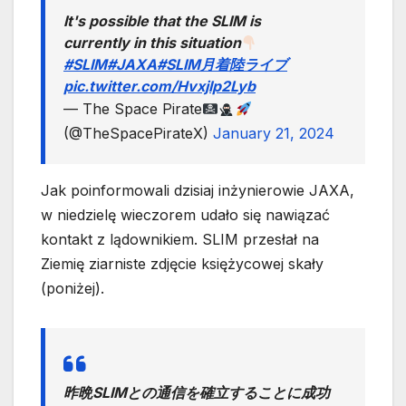
It's possible that the SLIM is
currently in this situation
#SLIM
#JAXA
#SLIM月着陸ライブ
pic.twitter.com/Hvxjlp2Lyb
— The Space Pirate
(@TheSpacePirateX)
January 21, 2024
Jak poinformowali dzisiaj inżynierowie JAXA,
w niedzielę wieczorem udało się nawiązać
kontakt z lądownikiem. SLIM przesłał na
Ziemię ziarniste zdjęcie księżycowej skały
(poniżej).
昨晩SLIMとの通信を確立することに成功