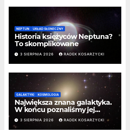
NEPTUN
UKŁAD SŁONECZNY
Historia księżyców Neptuna?
To skomplikowane
3 SIERPNIA 2026
RADEK KOSARZYCKI
GALAKTYKI
KOSMOLOGIA
Największa znana galaktyka.
W końcu poznaliśmy jej
faktyczne wymiary
3 SIERPNIA 2026
RADEK KOSARZYCKI