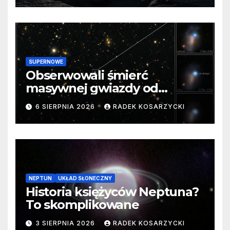
SUPERNOWE
Obserwowali śmierć
masywnej gwiazdy od
samego początku. Niezwykle
6 SIERPNIA 2026
RADEK KOSARZYCKI
cenne dane
NEPTUN
UKŁAD SŁONECZNY
Historia księżyców Neptuna?
To skomplikowane
3 SIERPNIA 2026
RADEK KOSARZYCKI