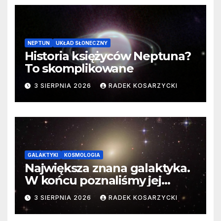
NEPTUN
UKŁAD SŁONECZNY
Historia księżyców Neptuna?
To skomplikowane
3 SIERPNIA 2026
RADEK KOSARZYCKI
GALAKTYKI
KOSMOLOGIA
Największa znana galaktyka.
W końcu poznaliśmy jej
faktyczne wymiary
3 SIERPNIA 2026
RADEK KOSARZYCKI