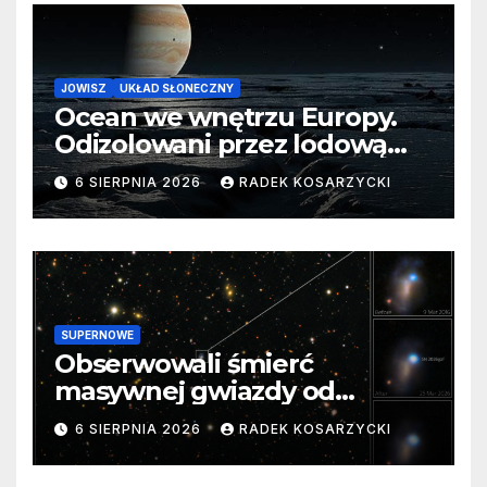
JOWISZ
UKŁAD SŁONECZNY
Ocean we wnętrzu Europy.
Odizolowani przez lodową
barierę
6 SIERPNIA 2026
RADEK KOSARZYCKI
SUPERNOWE
Obserwowali śmierć
masywnej gwiazdy od
samego początku. Niezwykle
6 SIERPNIA 2026
RADEK KOSARZYCKI
cenne dane