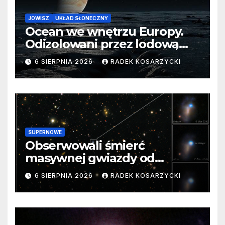
JOWISZ
UKŁAD SŁONECZNY
Ocean we wnętrzu Europy.
Odizolowani przez lodową
barierę
6 SIERPNIA 2026
RADEK KOSARZYCKI
SUPERNOWE
Obserwowali śmierć
masywnej gwiazdy od
samego początku. Niezwykle
6 SIERPNIA 2026
RADEK KOSARZYCKI
cenne dane