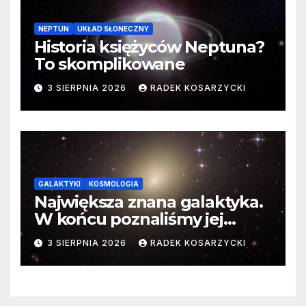
NEPTUN
UKŁAD SŁONECZNY
Historia księżyców Neptuna?
To skomplikowane
3 SIERPNIA 2026
RADEK KOSARZYCKI
GALAKTYKI
KOSMOLOGIA
Największa znana galaktyka.
W końcu poznaliśmy jej
faktyczne wymiary
3 SIERPNIA 2026
RADEK KOSARZYCKI