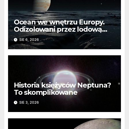
Ocean we wnętrzu Europy.
Odizolowani przez lodową
barierę
SIE 6, 2026
Historia księżyców Neptuna?
To skomplikowane
SIE 3, 2026