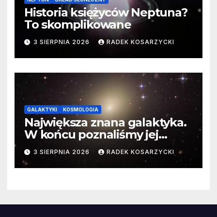
Historia księżyców Neptuna?
To skomplikowane
3 SIERPNIA 2026
RADEK KOSARZYCKI
GALAKTYKI
KOSMOLOGIA
Największa znana galaktyka.
W końcu poznaliśmy jej
faktyczne wymiary
3 SIERPNIA 2026
RADEK KOSARZYCKI