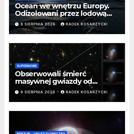
Ocean we wnętrzu Europy.
Odizolowani przez lodową
barierę
6 SIERPNIA 2026
RADEK KOSARZYCKI
SUPERNOWE
Obserwowali śmierć
masywnej gwiazdy od
samego początku. Niezwykle
6 SIERPNIA 2026
RADEK KOSARZYCKI
cenne dane
NEPTUN
UKŁAD SŁONECZNY