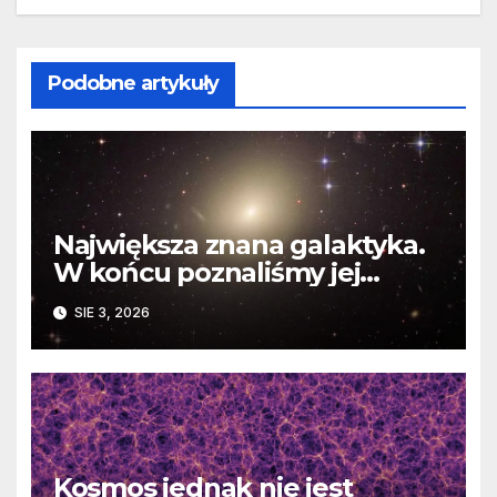
Podobne artykuły
Największa znana galaktyka.
W końcu poznaliśmy jej
faktyczne wymiary
SIE 3, 2026
Kosmos jednak nie jest