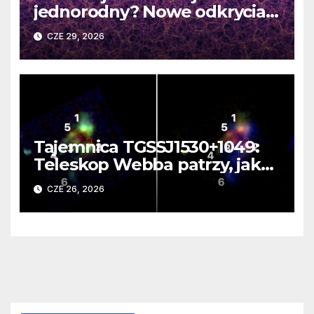
jednorodny? Nowe odkrycia
DESI burzą fundamentalne
CZE 29, 2026
zasady kosmologii
Tajemnica TGSSJ1530+1049:
Teleskop Webba patrzy, jak
rodzi się supergalaktyka i
CZE 26, 2026
monstrualna czarna dziura