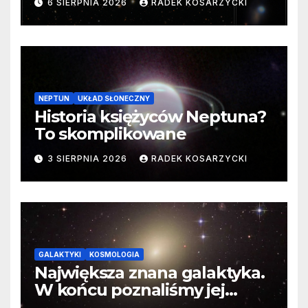
6 SIERPNIA 2026
RADEK KOSARZYCKI
cenne dane
NEPTUN
UKŁAD SŁONECZNY
Historia księżyców Neptuna?
To skomplikowane
3 SIERPNIA 2026
RADEK KOSARZYCKI
GALAKTYKI
KOSMOLOGIA
Największa znana galaktyka.
W końcu poznaliśmy jej
faktyczne wymiary