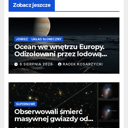
Zobacz jeszcze
JOWISZ
UKŁAD SŁONECZNY
Ocean we wnętrzu Europy.
Odizolowani przez lodową
barierę
6 SIERPNIA 2026
RADEK KOSARZYCKI
SUPERNOWE
Obserwowali śmierć
masywnej gwiazdy od
samego początku. Niezwykle