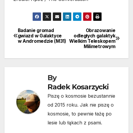
Badanie gromad
Obrazowanie
Nawigacja
gwiazd w Galaktyce
odległych galaktyk
w Andromedzie (M31)
Wielkim Teleskopem
wpisu
Milimetrowym
By
Radek Kosarzycki
Piszę o kosmosie bezustannie
od 2015 roku. Jak nie piszę o
kosmosie, to pewnie łażę po
lesie lub łąkach z psami.