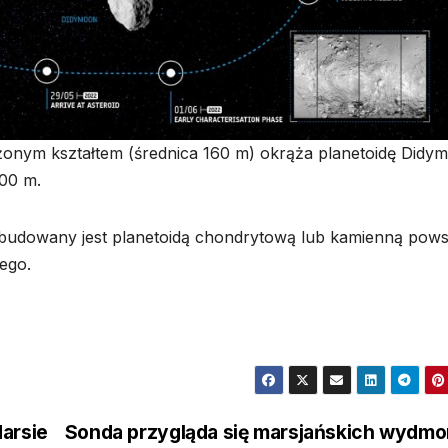
żonym kształtem (średnica 160 m) okrąża planetoidę Didy
100 m.
budowany jest planetoidą chondrytową lub kamienną pows
ego.
Marsie
Sonda przygląda się marsjańskich wydm