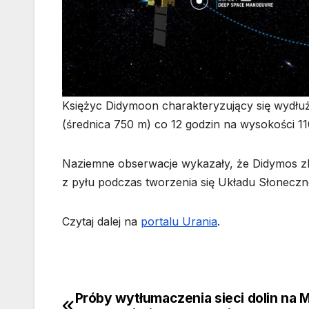
Księżyc Didymoon charakteryzujący się wydłu
(średnica 750 m) co 12 godzin na wysokości 1
Naziemne obserwacje wykazały, że Didymos z
z pyłu podczas tworzenia się Układu Słoneczn
Czytaj dalej na
portalu Urania
.
Próby wytłumaczenia sieci dolin na 
Nawigacja