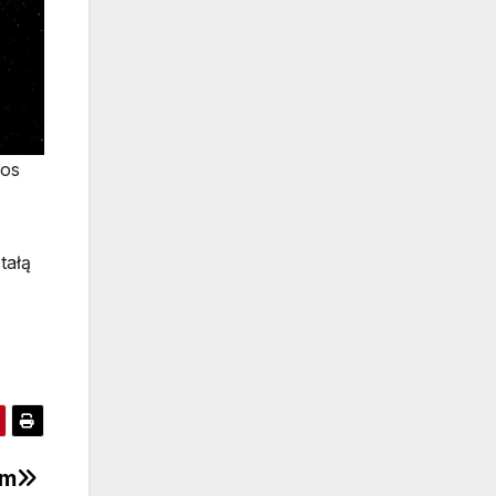
mos
tałą
om