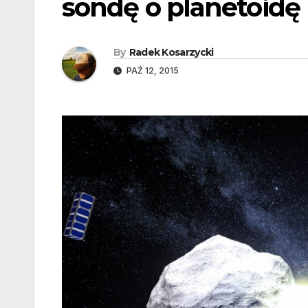
sondę o planetoidę
By
Radek Kosarzycki
PAŹ 12, 2015