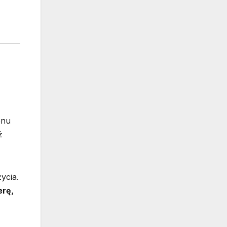
enu
ż
ycia.
erę,