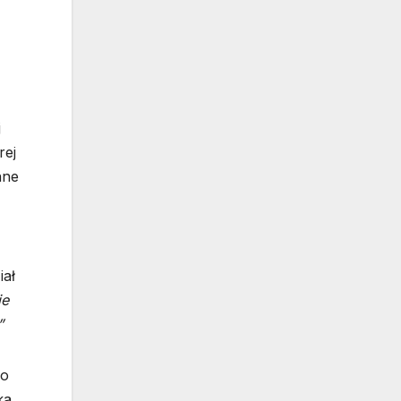
j
rej
nne
iał
ie
”
go
ka