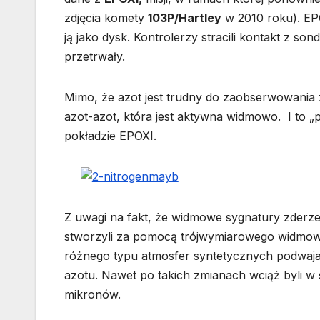
zdjęcia komety
103P/Hartley
w 2010 roku). EPO
ją jako dysk. Kontrolerzy stracili kontakt z so
przetrwały.
Mimo, że azot jest trudny do zaobserwowania z
azot-azot, która jest aktywna widmowo. I to 
pokładzie EPOXI.
Z uwagi na fakt, że widmowe sygnatury zderzeń
stworzyli za pomocą trójwymiarowego widmowe
różnego typu atmosfer syntetycznych podwajaj
azotu. Nawet po takich zmianach wciąż byli w 
mikronów.