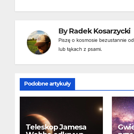
wpisu
By
Radek Kosarzycki
Piszę o kosmosie bezustannie od 
lub łąkach z psami.
Podobne artykuły
Teleskop Jamesa
Gwie