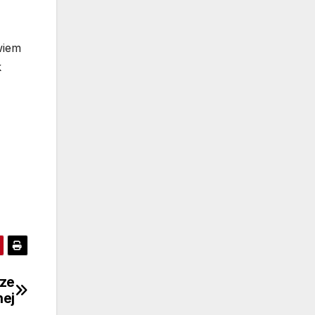
wiem
k
dze
nej