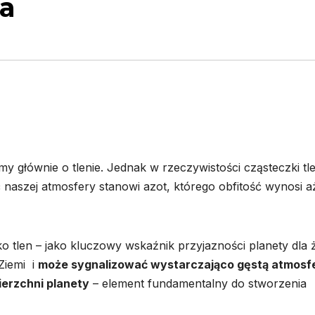
ia
y głównie o tlenie. Jednak w rzeczywistości cząsteczki tl
ć naszej atmosfery stanowi azot, którego obfitość wynosi a
o tlen – jako kluczowy wskaźnik przyjazności planety dla ż
Ziemi i
może sygnalizować wystarczająco gęstą atmosf
ierzchni planety
– element fundamentalny do stworzenia