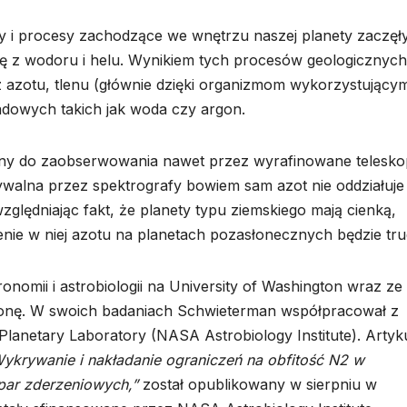
ny i procesy zachodzące we wnętrzu naszej planety zaczęł
się z wodoru i helu. Wynikiem tych procesów geologicznych
 z azotu, tlenu (głównie dzięki organizmom wykorzystujący
adowych takich jak woda czy argon.
udny do zaobserwowania nawet przez wyrafinowane telesko
walna przez spektrografy bowiem sam azot nie oddziałuje s
zględniając fakt, że planety typu ziemskiego mają cienką,
nie w niej azotu na planetach pozasłonecznych będzie tru
ronomii i astrobiologii na University of Washington wraz ze
onę. W swoich badaniach Schwieterman współpracował z
lanetary Laboratory (NASA Astrobiology Institute). Artyk
ykrywanie i nakładanie ograniczeń na obfitość N2 w
par zderzeniowych,”
został opublikowany w sierpniu w