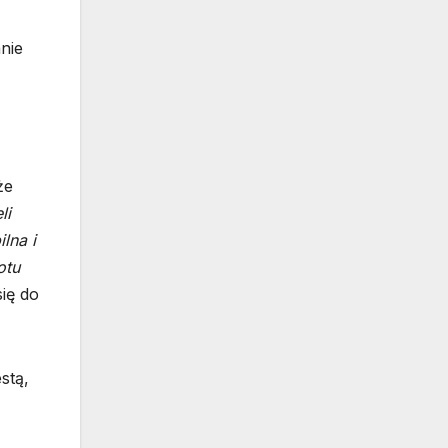
nie
że
li
lna i
otu
ię do
stą,