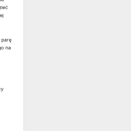
zieć
ej
 parę
go na
cy