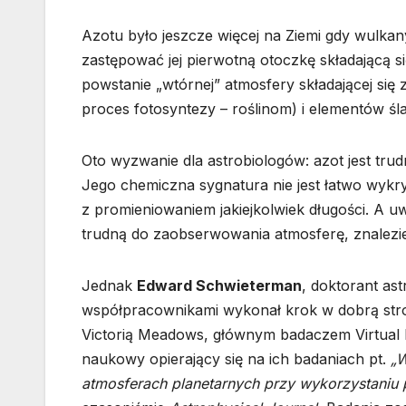
Azotu było jeszcze więcej na Ziemi gdy wulka
zastępować jej pierwotną otoczkę składającą 
powstanie „wtórnej” atmosfery składającej się
proces fotosyntezy – roślinom) i elementów śl
Oto wyzwanie dla astrobiologów: azot jest tr
Jego chemiczna sygnatura nie jest łatwo wykry
z promieniowaniem jakiejkolwiek długości. A uw
trudną do zaobserwowania atmosferę, znalezie
Jednak
Edward Schwieterman
, doktorant ast
współpracownikami wykonał krok w dobrą str
Victorią Meadows, głównym badaczem Virtual P
naukowy opierający się na ich badaniach pt.
„W
atmosferach planetarnych przy wykorzystaniu 