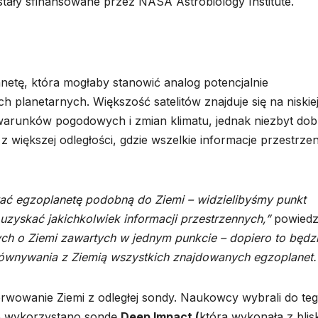
tały sfinansowane przez NASA Astrobiology Institute.
netę, która mogłaby stanowić analog potencjalnie
 planetarnych. Większość satelitów znajduje się na niskie
 warunków pogodowych i zmian klimatu, jednak niezbyt dob
z większej odległości, gdzie wszelkie informacje przestrze
ć egzoplanetę podobną do Ziemi – widzielibyśmy punkt
uzyskać jakichkolwiek informacji przestrzennych,”
powiedz
ch o Ziemi zawartych w jednym punkcie – dopiero to będz
równywania z Ziemią wszystkich znajdowanych egzoplanet.
erwowanie Ziemi z odległej sondy. Naukowcy wybrali do te
ie wykorzystano sondę
Deep Impact (
która wykonała z blis