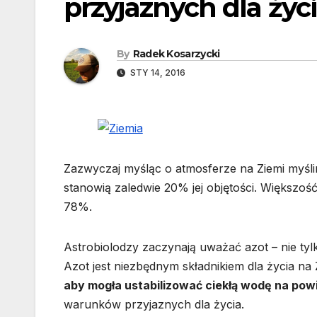
przyjaznych dla życ
By
Radek Kosarzycki
STY 14, 2016
Zazwyczaj myśląc o atmosferze na Ziemi myślim
stanowią zaledwie 20% jej objętości. Większoś
78%.
Astrobiolodzy zaczynają uważać azot – nie tylk
Azot jest niezbędnym składnikiem dla życia na 
aby mogła ustabilizować ciekłą wodę na pow
warunków przyjaznych dla życia.