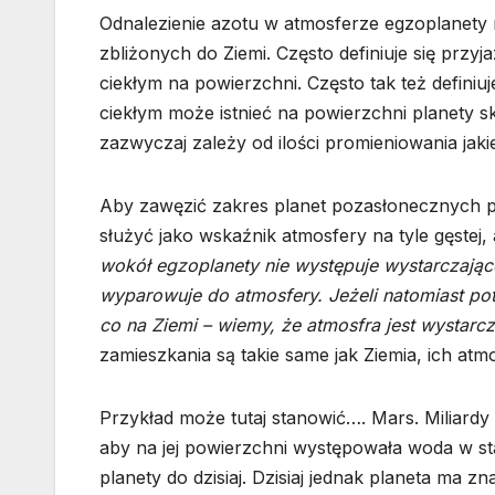
Odnalezienie azotu w atmosferze egzoplanety 
zbliżonych do Ziemi. Często definiuje się prz
ciekłym na powierzchni. Często tak też defini
ciekłym może istnieć na powierzchni planety sk
zazwyczaj zależy od ilości promieniowania jaki
Aby zawęzić zakres planet pozasłonecznych p
służyć jako wskaźnik atmosfery na tyle gęstej, 
wokół egzoplanety nie występuje wystarczająco 
wyparowuje do atmosfery. Jeżeli natomiast pot
co na Ziemi – wiemy, że atmosfra jest wystarc
zamieszkania są takie same jak Ziemia, ich a
Przykład może tutaj stanowić…. Mars. Miliardy 
aby na jej powierzchni występowała woda w sta
planety do dzisiaj. Dzisiaj jednak planeta ma zn