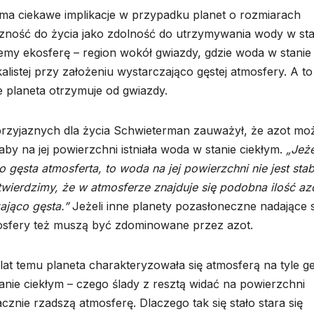
ma ciekawe implikacje w przypadku planet o rozmiarach
yjazność do życia jako zdolność do utrzymywania wody w sta
ujemy ekosferę – region wokół gwiazdy, gdzie woda w stanie
alistej przy założeniu wystarczająco gęstej atmosfery. A to
e planeta otrzymuje od gwiazdy.
rzyjaznych dla życia Schwieterman zauważył, że azot mo
aby na jej powierzchni istniała woda w stanie ciekłym.
„Jeże
gęsta atmosferta, to woda na jej powierzchni nie jest stabi
wierdzimy, że w atmosferze znajduje się podobna ilość az
zająco gęsta.”
Jeżeli inne planety pozasłoneczne nadające s
tmosfery też muszą być zdominowane przez azot.
lat temu planeta charakteryzowała się atmosferą na tyle ge
nie ciekłym – czego ślady z resztą widać na powierzchni
acznie rzadszą atmosferę. Dlaczego tak się stało stara się