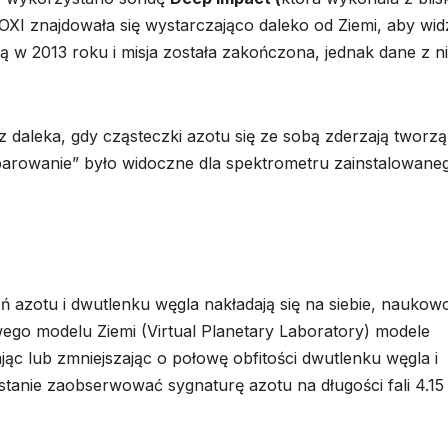
XI znajdowała się wystarczająco daleko od Ziemi, aby wid
ndą w 2013 roku i misja została zakończona, jednak dane z ni
 daleka, gdy cząsteczki azotu się ze sobą zderzają tworzą
„parowanie” było widoczne dla spektrometru zainstalowane
 azotu i dwutlenku węgla nakładają się na siebie, naukow
go modelu Ziemi (Virtual Planetary Laboratory) modele
ąc lub zmniejszając o połowę obfitości dwutlenku węgla i
stanie zaobserwować sygnaturę azotu na długości fali 4.15