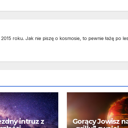
2015 roku. Jak nie piszę o kosmosie, to pewnie łażę po les
zdny intruz z
Gorący Jowisz n