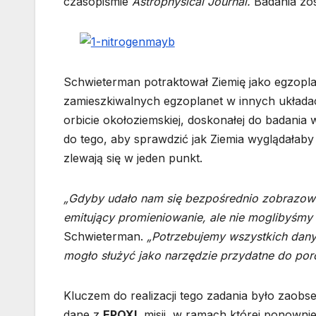
czasopiśmie
Astrophysical Journal.
Badania zos
Schwieterman potraktował Ziemię jako egzopla
zamieszkiwalnych egzoplanet w innych układach
orbicie okołoziemskiej, doskonałej do badania
do tego, aby sprawdzić jak Ziemia wyglądałaby 
zlewają się w jeden punkt.
„Gdyby udało nam się bezpośrednio zobrazowa
emitujący promieniowanie, ale nie moglibyśmy 
Schwieterman.
„Potrzebujemy wszystkich dany
mogło służyć jako narzędzie przydatne do po
Kluczem do realizacji tego zadania było zaobs
dane z
EPOXI,
misji, w ramach której ponown