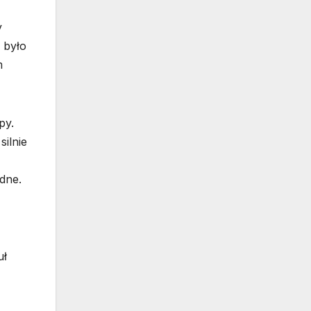
y
 było
m
py.
ilnie
dne.
uł