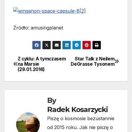
Źródło: amusingplanet
Z cyklu: A tymczasem
Star Talk z Neilem
Nawigacja
na Marsie
DeGrasse Tysonem
(29.01.2016)
wpisu
By
Radek Kosarzycki
Piszę o kosmosie bezustannie
od 2015 roku. Jak nie piszę o