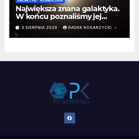
GALAKTYKI
KOSMOLOGIA
Największa znana galaktyka.
W końcu poznaliśmy jej
faktyczne wymiary
3 SIERPNIA 2026
RADEK KOSARZYCKI