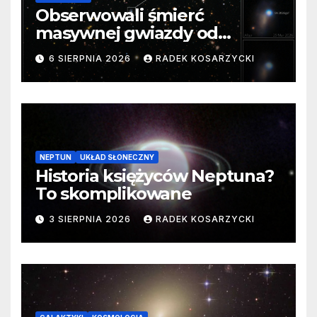
Obserwowali śmierć
masywnej gwiazdy od
samego początku. Niezwykle
6 SIERPNIA 2026
RADEK KOSARZYCKI
cenne dane
NEPTUN
UKŁAD SŁONECZNY
Historia księżyców Neptuna?
To skomplikowane
3 SIERPNIA 2026
RADEK KOSARZYCKI