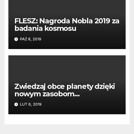
FLESZ: Nagroda Nobla 2019 za
badania kosmosu
PAŹ 8, 2019
Zwiedzaj obce planety dzięki
nowym zasobom
multimedialnym NASA
LUT 6, 2019