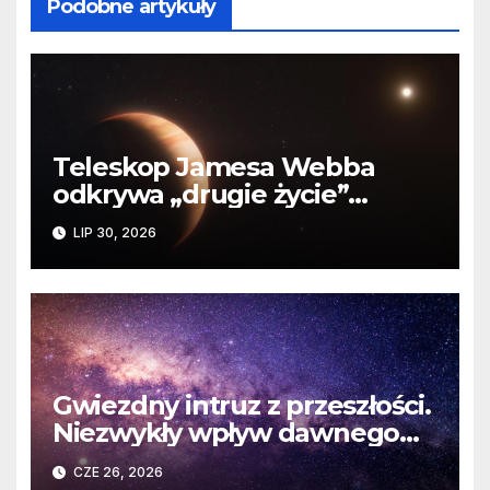
Podobne artykuły
Teleskop Jamesa Webba
odkrywa „drugie życie”
planety krążącej wokół
LIP 30, 2026
martwej gwiazdy
Gwiezdny intruz z przeszłości.
Niezwykły wpływ dawnego
spotkania na komety Układu
CZE 26, 2026
Słonecznego