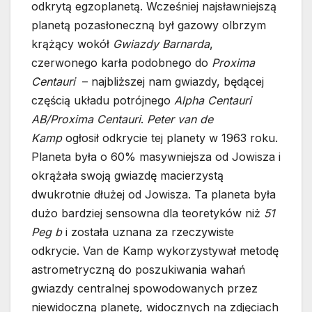
odkrytą egzoplanetą. Wcześniej najsławniejszą
planetą pozasłoneczną był gazowy olbrzym
krążący wokół
Gwiazdy Barnarda
,
czerwonego karła podobnego do
Proxima
Centauri
– najbliższej nam gwiazdy, będącej
częścią układu potrójnego
Alpha Centauri
AB/Proxima Centauri
.
Peter van de
Kamp
ogłosił odkrycie tej planety w 1963 roku.
Planeta była o 60% masywniejsza od Jowisza i
okrążała swoją gwiazdę macierzystą
dwukrotnie dłużej od Jowisza. Ta planeta była
dużo bardziej sensowna dla teoretyków niż
51
Peg b
i została uznana za rzeczywiste
odkrycie. Van de Kamp wykorzystywał metodę
astrometryczną do poszukiwania wahań
gwiazdy centralnej spowodowanych przez
niewidoczną planetę, widocznych na zdjęciach