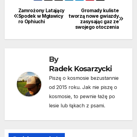
Zamrożony Latający
Gromady kuliste
Nawigacja
Spodek w Mgławicy
tworzą nowe gwiazdy
ro Ophiuchi
zasysając gaz ze
wpisu
swojego otoczenia
By
Radek Kosarzycki
Piszę o kosmosie bezustannie
od 2015 roku. Jak nie piszę o
kosmosie, to pewnie łażę po
lesie lub łąkach z psami.