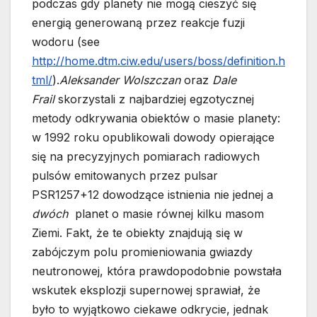
podczas gdy planety nie mogą cieszyć się
energią generowaną przez reakcje fuzji
wodoru (see
http://home.dtm.ciw.edu/users/boss/definition.h
tml/
).
Aleksander Wolszczan
oraz
Dale
Frail
skorzystali z najbardziej egzotycznej
metody odkrywania obiektów o masie planety:
w 1992 roku opublikowali dowody opierające
się na precyzyjnych pomiarach radiowych
pulsów emitowanych przez pulsar
PSR1257+12 dowodzące istnienia nie jednej a
dwóch
planet o masie równej kilku masom
Ziemi. Fakt, że te obiekty znajdują się w
zabójczym polu promieniowania gwiazdy
neutronowej, która prawdopodobnie powstała
wskutek eksplozji supernowej sprawiał, że
było to wyjątkowo ciekawe odkrycie, jednak