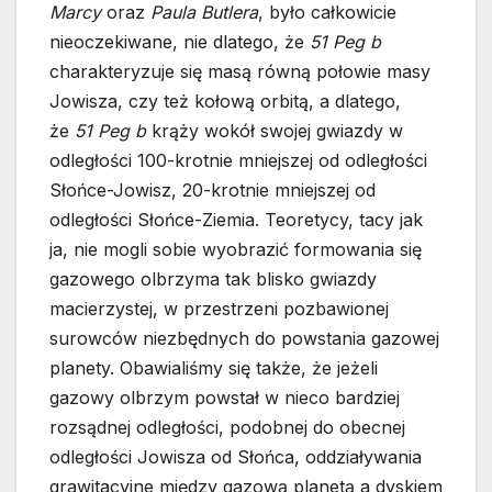
Marcy
oraz
Paula Butlera
, było całkowicie
nieoczekiwane, nie dlatego, że
51 Peg b
charakteryzuje się masą równą połowie masy
Jowisza, czy też kołową orbitą, a dlatego,
że
51 Peg b
krąży wokół swojej gwiazdy w
odległości 100-krotnie mniejszej od odległości
Słońce-Jowisz, 20-krotnie mniejszej od
odległości Słońce-Ziemia. Teoretycy, tacy jak
ja, nie mogli sobie wyobrazić formowania się
gazowego olbrzyma tak blisko gwiazdy
macierzystej, w przestrzeni pozbawionej
surowców niezbędnych do powstania gazowej
planety. Obawialiśmy się także, że jeżeli
gazowy olbrzym powstał w nieco bardziej
rozsądnej odległości, podobnej do obecnej
odległości Jowisza od Słońca, oddziaływania
grawitacyjne między gazową planetą a dyskiem