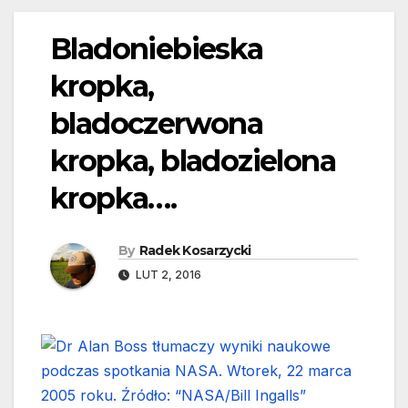
Bladoniebieska
kropka,
bladoczerwona
kropka, bladozielona
kropka….
By
Radek Kosarzycki
LUT 2, 2016