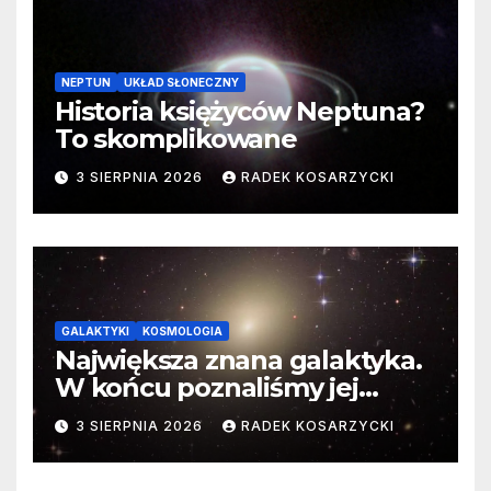
NEPTUN
UKŁAD SŁONECZNY
Historia księżyców Neptuna?
To skomplikowane
3 SIERPNIA 2026
RADEK KOSARZYCKI
GALAKTYKI
KOSMOLOGIA
Największa znana galaktyka.
W końcu poznaliśmy jej
faktyczne wymiary
3 SIERPNIA 2026
RADEK KOSARZYCKI