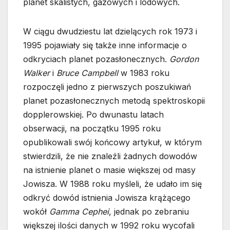
planet skalistych, gazowych i lodowych.
W ciągu dwudziestu lat dzielących rok 1973 i
1995 pojawiały się także inne informacje o
odkryciach planet pozasłonecznych.
Gordon
Walker
i
Bruce Campbell
w 1983 roku
rozpoczęli jedno z pierwszych poszukiwań
planet pozasłonecznych metodą spektroskopii
dopplerowskiej. Po dwunastu latach
obserwacji, na początku 1995 roku
opublikowali swój końcowy artykuł, w którym
stwierdzili, że nie znaleźli żadnych dowodów
na istnienie planet o masie większej od masy
Jowisza. W 1988 roku myśleli, że udało im się
odkryć dowód istnienia Jowisza krążącego
wokół
Gamma Cephei
, jednak po zebraniu
większej ilości danych w 1992 roku wycofali