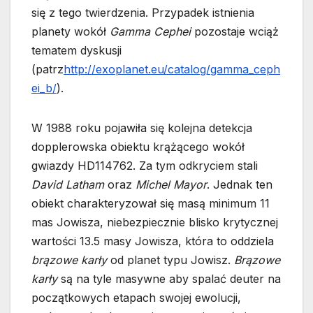
się z tego twierdzenia. Przypadek istnienia
planety wokół
Gamma Cephei
pozostaje wciąż
tematem dyskusji
(patrz
http://exoplanet.eu/catalog/gamma_ceph
ei_b/
).
W 1988 roku pojawiła się kolejna detekcja
dopplerowska obiektu krążącego wokół
gwiazdy HD114762. Za tym odkryciem stali
David Latham
oraz
Michel Mayor
. Jednak ten
obiekt charakteryzował się masą minimum 11
mas Jowisza, niebezpiecznie blisko krytycznej
wartości 13.5 masy Jowisza, która to oddziela
brązowe karły
od planet typu Jowisz.
Brązowe
karły
są na tyle masywne aby spalać deuter na
początkowych etapach swojej ewolucji,