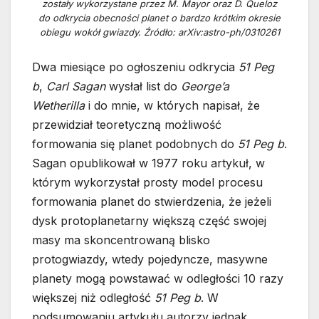
zostały wykorzystane przez M. Mayor oraz D. Queloz
do odkrycia obecności planet o bardzo krótkim okresie
obiegu wokół gwiazdy. Źródło: arXiv:astro-ph/0310261
Dwa miesiące po ogłoszeniu odkrycia
51 Peg
b
,
Carl Sagan
wysłał list do
George’a
Wetherilla
i do mnie, w których napisał, że
przewidział teoretyczną możliwość
formowania się planet podobnych do
51 Peg b
.
Sagan opublikował w 1977 roku artykuł, w
którym wykorzystał prosty model procesu
formowania planet do stwierdzenia, że jeżeli
dysk protoplanetarny większą część swojej
masy ma skoncentrowaną blisko
protogwiazdy, wtedy pojedyncze, masywne
planety mogą powstawać w odległości 10 razy
większej niż odległość
51 Peg b
. W
podsumowaniu artykułu autorzy jednak