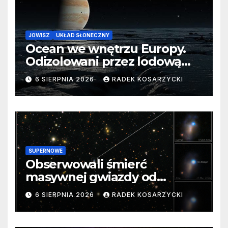
JOWISZ
UKŁAD SŁONECZNY
Ocean we wnętrzu Europy.
Odizolowani przez lodową
barierę
6 SIERPNIA 2026
RADEK KOSARZYCKI
SUPERNOWE
Obserwowali śmierć
masywnej gwiazdy od
samego początku. Niezwykle
6 SIERPNIA 2026
RADEK KOSARZYCKI
cenne dane