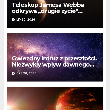
Teleskop Jamesa Webba
odkrywa „drugie życie”
planety krążącej wokół
LIP 30, 2026
martwej gwiazdy
Gwiezdny intruz z przeszłości.
Niezwykły wpływ dawnego
spotkania na komety Układu
CZE 26, 2026
Słonecznego