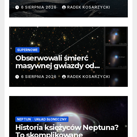
barierę
6 SIERPNIA 2026
RADEK KOSARZYCKI
SUPERNOWE
Obserwowali śmierć
masywnej gwiazdy od
samego początku. Niezwykle
6 SIERPNIA 2026
RADEK KOSARZYCKI
cenne dane
NEPTUN
UKŁAD SŁONECZNY
Historia księżyców Neptuna?
To skomplikowane