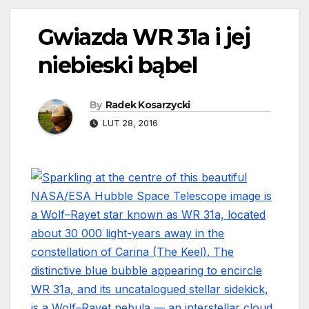
Gwiazda WR 31a i jej
niebieski bąbel
By
Radek Kosarzycki
LUT 28, 2016