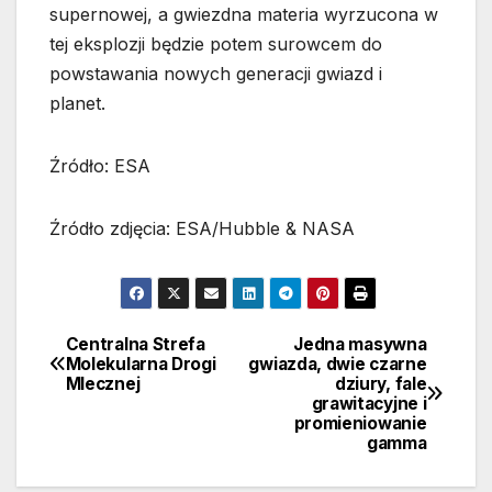
supernowej, a gwiezdna materia wyrzucona w
tej eksplozji będzie potem surowcem do
powstawania nowych generacji gwiazd i
planet.
Źródło: ESA
Źródło zdjęcia: ESA/Hubble & NASA
Centralna Strefa
Jedna masywna
Nawigacja
Molekularna Drogi
gwiazda, dwie czarne
Mlecznej
dziury, fale
wpisu
grawitacyjne i
promieniowanie
gamma