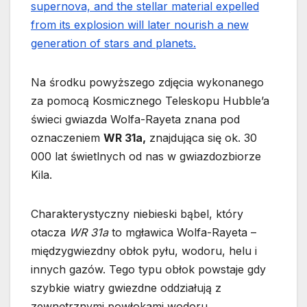
Na środku powyższego zdjęcia wykonanego
za pomocą Kosmicznego Teleskopu Hubble’a
świeci gwiazda Wolfa-Rayeta znana pod
oznaczeniem
WR 31a,
znajdująca się ok. 30
000 lat świetlnych od nas w gwiazdozbiorze
Kila.
Charakterystyczny niebieski bąbel, który
otacza
WR 31a
to mgławica Wolfa-Rayeta –
międzygwiezdny obłok pyłu, wodoru, helu i
innych gazów. Tego typu obłok powstaje gdy
szybkie wiatry gwiezdne oddziałują z
zewnętrznymi powłokami wodoru