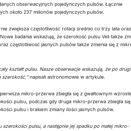
n danych obserwacyjnych pojedynczych pulsów. Łącznie
cych około 237 milionów pojedynczych pulsów.
ie zwiększa częstotliwość rotacji średnio co trzy lata ora
 Nowe badania wskazują, że szerokość pulsu Veli także zm
raz częstotliwość jasnych pulsów także zmienia się z mikr
ały kształt pulsu. Nasze obserwacje wskazują, że po drugie
ą szerokość,”
napisali astronomowie w artykule.
e pierwsza mikro-przerwa zbiegła się z gwałtownym wzrost
okości pulsu, podczas gdy druga mikro-przerwa zbiegła się
ości pulsu i brakiem zmiany ilości jasnych pulsów.
szerokości pulsu, a następnie jej spadku po małej mikro-