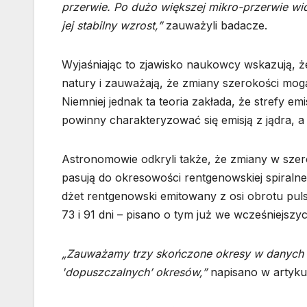
przerwie. Po dużo większej mikro-przerwie wi
jej stabilny wzrost,”
zauważyli badacze.
Wyjaśniając to zjawisko naukowcy wskazują, ż
natury i zauważają, że zmiany szerokości mog
Niemniej jednak ta teoria zakłada, że strefy emi
powinny charakteryzować się emisją z jądra, a
Astronomowie odkryli także, że zmiany w szero
pasują do okresowości rentgenowskiej spiraln
dżet rentgenowski emitowany z osi obrotu pul
73 i 91 dni – pisano o tym już we wcześniejsz
„Zauważamy trzy skończone okresy w danych d
'dopuszczalnych’ okresów,”
napisano w artyku