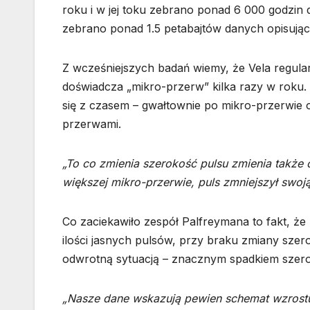
roku i w jej toku zebrano ponad 6 000 godzi
zebrano ponad 1.5 petabajtów danych opisują
Z wcześniejszych badań wiemy, że Vela regularn
doświadcza „mikro-przerw” kilka razy w roku.
się z czasem – gwałtownie po mikro-przerwie o
przerwami.
„To co zmienia szerokość pulsu zmienia także c
większej mikro-przerwie, puls zmniejszył swoj
Co zaciekawiło zespół Palfreymana to fakt, ż
ilości jasnych pulsów, przy braku zmiany szer
odwrotną sytuacją – znacznym spadkiem szerok
„Nasze dane wskazują pewien schemat wzrostu 