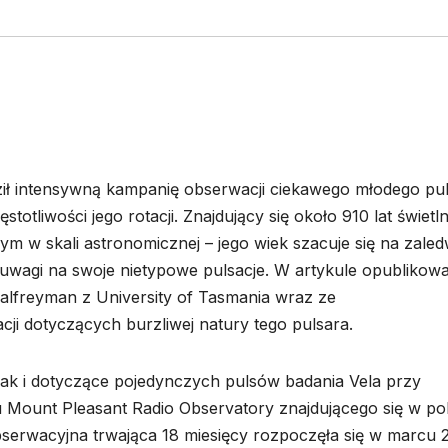
ił intensywną kampanię obserwacji ciekawego młodego pul
otliwości jego rotacji. Znajdujący się około 910 lat świetl
ym w skali astronomicznej – jego wiek szacuje się na zaled
uwagi na swoje nietypowe pulsacje. W artykule opubliko
 Palfreyman z University of Tasmania wraz ze
ji dotyczących burzliwej natury tego pulsara.
ak i dotyczące pojedynczych pulsów badania Vela przy
 Mount Pleasant Radio Observatory znajdującego się w po
bserwacyjna trwająca 18 miesięcy rozpoczęła się w marcu 