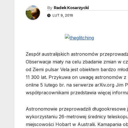
By
Radek Kosarzycki
LUT 9, 2016
Zespół australijskich astronomów przeprowadz
Obserwacje miały na celu zbadanie zmian w częst
od Ziemi pulsar Vela jest obiektem bardzo młod
11 300 lat. Przykuwa on uwagę astronomów z 
online 5 lutego br. na serwerze arXiv.org Jim
współpracownikami przedstawia więcej informac
Astronomowie przeprowadzili długookresowe j
wykorzystaniu 26-metrowej średnicy teleskopu
miejscowości Hobart w Australii. Kamapania o