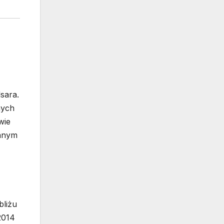
sara.
nych
wie
wanym
bliżu
2014