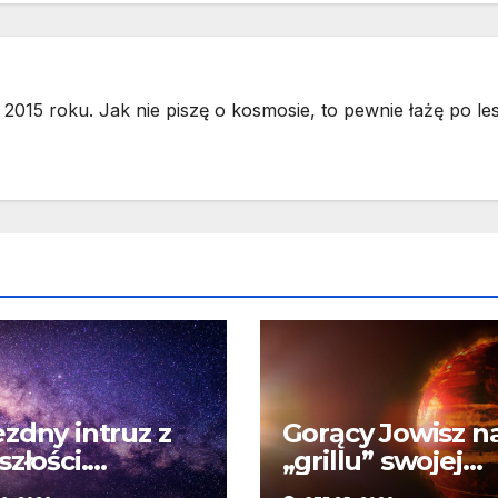
2015 roku. Jak nie piszę o kosmosie, to pewnie łażę po les
zdny intruz z
Gorący Jowisz n
szłości.
„grillu” swojej
wykły wpływ
gwiazdy. Odkryc