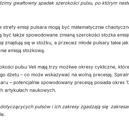
dzimy gwałtowny spadek szerokości pulsu, po którym nast
e strefy emisji pulsara mogą być matematycznie chaotyczn
ą być także spowodowane zmianą szerokości stożka emisji
sji znajdują się w stożku, a przecież młode pulsary takie jak
 nie emisją stożkową.
kości pulsu Veli mają trzy możliwe okresy cykliczne, któr
ego dżetu – co może wskazywać na wolną precesję. Spiral
saru – potencjalnie spowodowany precesją posiada okres 1
ych artykułach naukowych.
otyczącycych pulsów i ich zakresy zgadzają się zakresa
le.