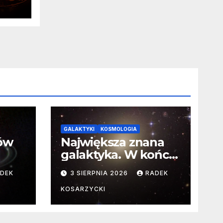
a o
GALAKTYKI
KOSMOLOGIA
ców
Największa znana
galaktyka. W końcu
poznaliśmy jej
DEK
3 SIERPNIA 2026
RADEK
faktyczne wymiary
KOSARZYCKI