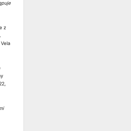
ępuje
e z
.
 Vela
e
ny
22,
mi