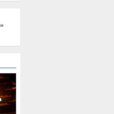
ie
a
ia