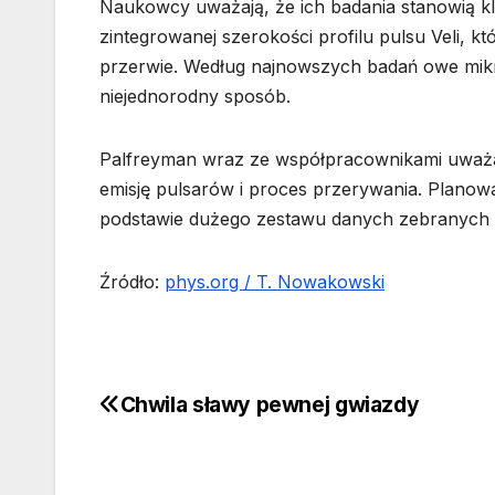
Naukowcy uważają, że ich badania stanowią k
zintegrowanej szerokości profilu pulsu Veli,
przerwie. Według najnowszych badań owe mikr
niejednorodny sposób.
Palfreyman wraz ze współpracownikami uważa,
emisję pulsarów i proces przerywania. Plano
podstawie dużego zestawu danych zebranych p
Źródło:
phys.org / T. Nowakowski
Chwila sławy pewnej gwiazdy
Nawigacja
wpisu