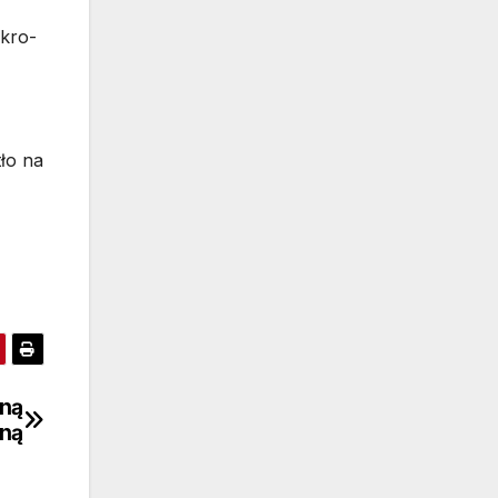
ikro-
ło na
bną
ną