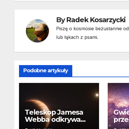
By
Radek Kosarzycki
Piszę o kosmosie bezustannie od 
lub łąkach z psami.
Podobne artykuły
Teleskop Jamesa
Gwie
Webba odkrywa
prze
„drugie życie”
Niez