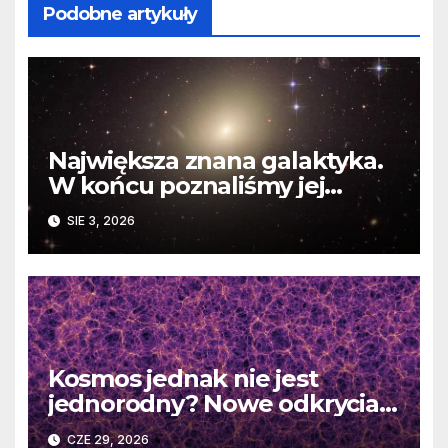
Podobne artykuły
Największa znana galaktyka.
W końcu poznaliśmy jej
faktyczne wymiary
SIE 3, 2026
Kosmos jednak nie jest
jednorodny? Nowe odkrycia
DESI burzą fundamentalne
CZE 29, 2026