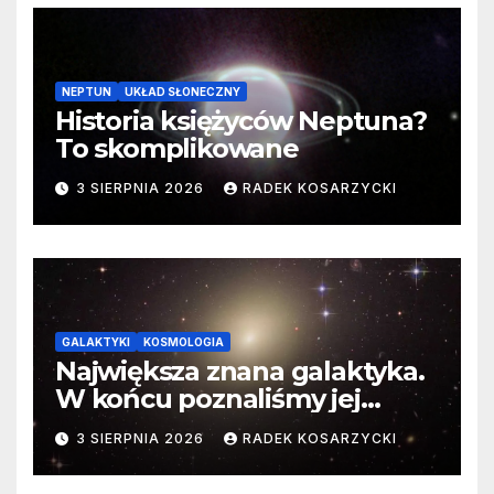
NEPTUN
UKŁAD SŁONECZNY
Historia księżyców Neptuna?
To skomplikowane
3 SIERPNIA 2026
RADEK KOSARZYCKI
GALAKTYKI
KOSMOLOGIA
Największa znana galaktyka.
W końcu poznaliśmy jej
faktyczne wymiary
3 SIERPNIA 2026
RADEK KOSARZYCKI