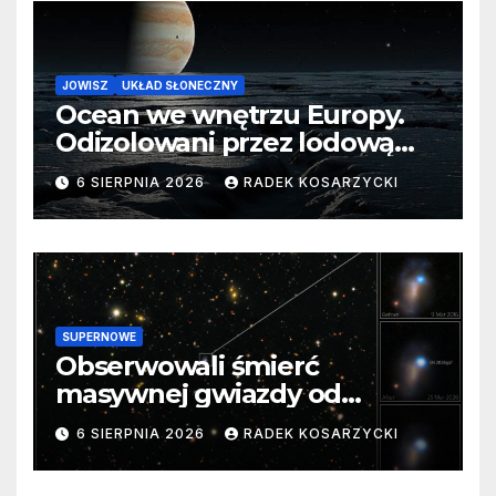
JOWISZ
UKŁAD SŁONECZNY
Ocean we wnętrzu Europy.
Odizolowani przez lodową
barierę
6 SIERPNIA 2026
RADEK KOSARZYCKI
SUPERNOWE
Obserwowali śmierć
masywnej gwiazdy od
samego początku. Niezwykle
6 SIERPNIA 2026
RADEK KOSARZYCKI
cenne dane