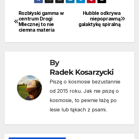
Rozbłyski gamma w
Hubble odkrywa
Nawigacja
centrum Drogi
niepoprawną
Mlecznej to nie
galaktykę spiralną
wpisu
ciemna materia
By
Radek Kosarzycki
Piszę o kosmosie bezustannie
od 2015 roku. Jak nie piszę o
kosmosie, to pewnie łażę po
lesie lub łąkach z psami.