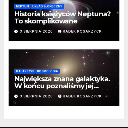
NEPTUN
UKŁAD SŁONECZNY
Historia księżyców Neptuna?
To skomplikowane
3 SIERPNIA 2026
RADEK KOSARZYCKI
GALAKTYKI
KOSMOLOGIA
Największa znana galaktyka.
W końcu poznaliśmy jej
faktyczne wymiary
3 SIERPNIA 2026
RADEK KOSARZYCKI