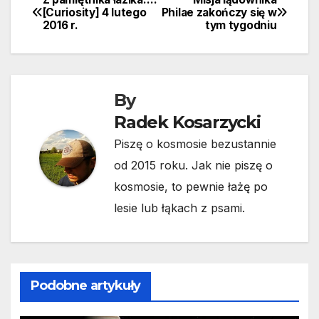
Nawigacja
[Curiosity] 4 lutego
Philae zakończy się w
2016 r.
tym tygodniu
wpisu
By
Radek Kosarzycki
Piszę o kosmosie bezustannie
od 2015 roku. Jak nie piszę o
kosmosie, to pewnie łażę po
lesie lub łąkach z psami.
Podobne artykuły