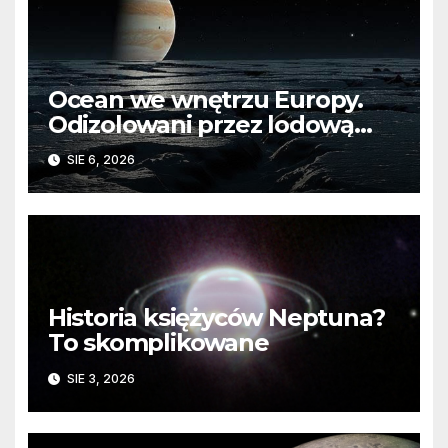
Ocean we wnętrzu Europy.
Odizolowani przez lodową
barierę
SIE 6, 2026
Historia księżyców Neptuna?
To skomplikowane
SIE 3, 2026