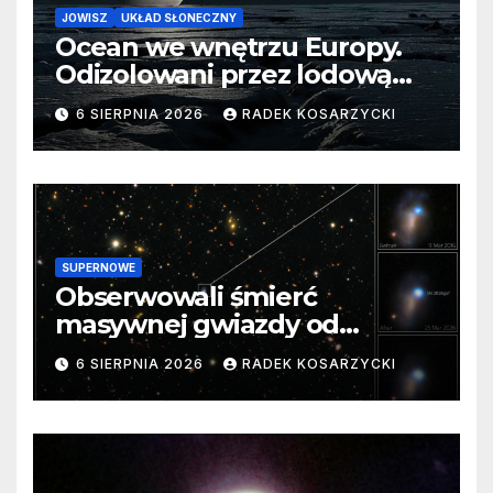
JOWISZ
UKŁAD SŁONECZNY
Ocean we wnętrzu Europy.
Odizolowani przez lodową
barierę
6 SIERPNIA 2026
RADEK KOSARZYCKI
SUPERNOWE
Obserwowali śmierć
masywnej gwiazdy od
samego początku. Niezwykle
6 SIERPNIA 2026
RADEK KOSARZYCKI
cenne dane