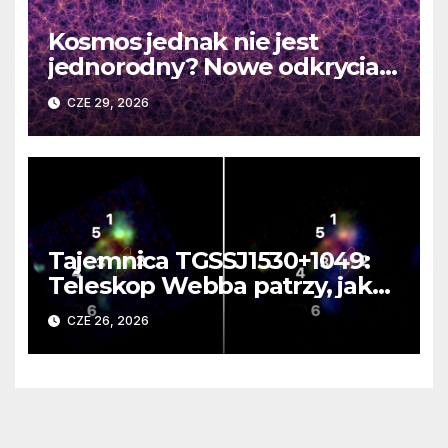
Kosmos jednak nie jest
jednorodny? Nowe odkrycia
DESI burzą fundamentalne
CZE 29, 2026
zasady kosmologii
Tajemnica TGSSJ1530+1049:
Teleskop Webba patrzy, jak
rodzi się supergalaktyka i
CZE 26, 2026
monstrualna czarna dziura