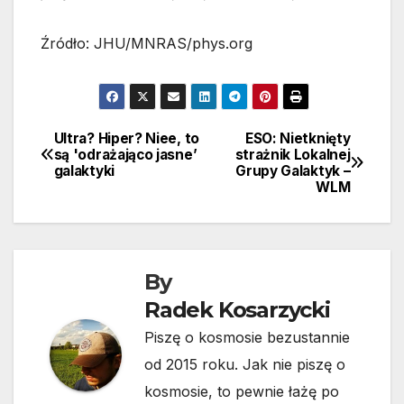
Źródło: JHU/MNRAS/phys.org
Ultra? Hiper? Niee, to
ESO: Nietknięty
Nawigacja
są 'odrażająco jasne’
strażnik Lokalnej
galaktyki
Grupy Galaktyk –
wpisu
WLM
By
Radek Kosarzycki
Piszę o kosmosie bezustannie
od 2015 roku. Jak nie piszę o
kosmosie, to pewnie łażę po