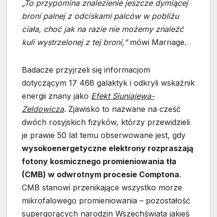
„To przypomina znalezienie jeszcze dymiącej
broni palnej z odciskami palców w pobliżu
ciała, choć jak na razie nie możemy znaleźć
kuli wystrzelonej z tej broni,”
mówi Marriage.
Badacze przyjrzeli się informacjom
dotyczącym 17 468 galaktyk i odkryli wskaźnik
energii znany jako
Efekt Siuniajewa-
Zeldowicza
. Zjawisko to nazwane na cześć
dwóch rosyjskich fizyków, którzy przewidzieli
je prawie 50 lat temu obserwowane jest, gdy
wysokoenergetyczne elektrony rozpraszają
fotony kosmicznego promieniowania tła
(CMB) w odwrotnym procesie Comptona
.
CMB stanowi przenikające wszystko morze
mikrofalowego promieniowania – pozostałość
supergorących narodzin Wszechświata jakieś