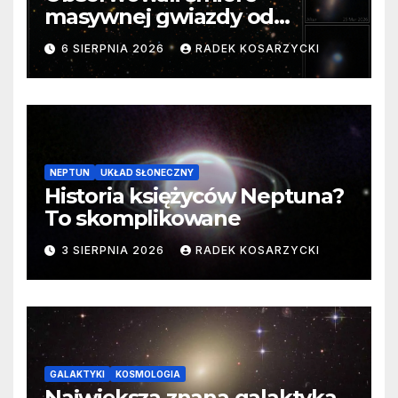
masywnej gwiazdy od
samego początku. Niezwykle
6 SIERPNIA 2026
RADEK KOSARZYCKI
cenne dane
NEPTUN
UKŁAD SŁONECZNY
Historia księżyców Neptuna?
To skomplikowane
3 SIERPNIA 2026
RADEK KOSARZYCKI
GALAKTYKI
KOSMOLOGIA
Największa znana galaktyka.