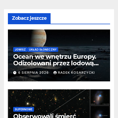
Zobacz jeszcze
JOWISZ
UKŁAD SŁONECZNY
Ocean we wnętrzu Europy.
Odizolowani przez lodową
barierę
6 SIERPNIA 2026
RADEK KOSARZYCKI
SUPERNOWE
Obserwowali śmierć