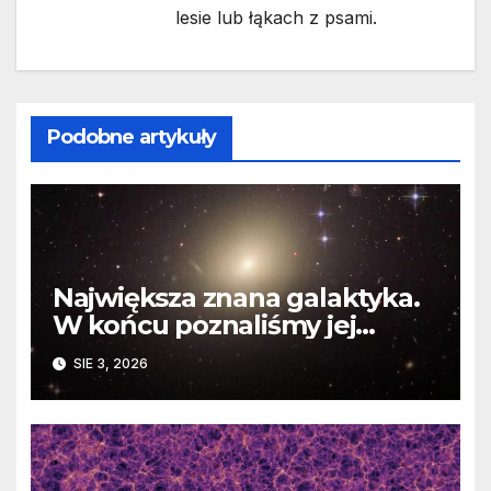
lesie lub łąkach z psami.
Podobne artykuły
Największa znana galaktyka.
W końcu poznaliśmy jej
faktyczne wymiary
SIE 3, 2026