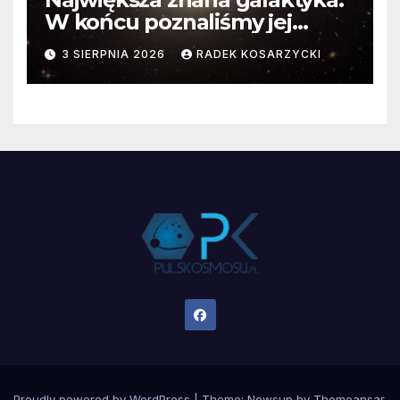
W końcu poznaliśmy jej
faktyczne wymiary
3 SIERPNIA 2026
RADEK KOSARZYCKI
Proudly powered by WordPress
|
Theme:
Newsup
by
Themeansar
.