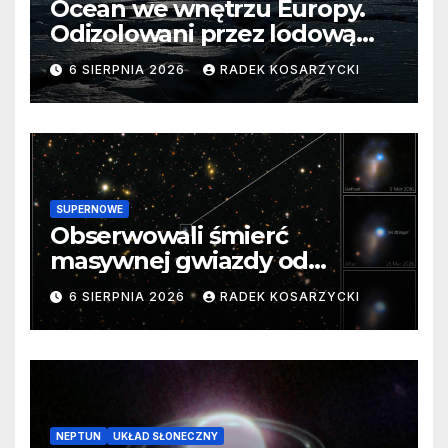
Ocean we wnętrzu Europy.
Odizolowani przez lodową
barierę
6 SIERPNIA 2026
RADEK KOSARZYCKI
SUPERNOWE
Obserwowali śmierć
masywnej gwiazdy od
samego początku. Niezwykle
6 SIERPNIA 2026
RADEK KOSARZYCKI
cenne dane
NEPTUN
UKŁAD SŁONECZNY