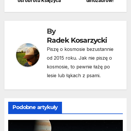
osi obrotu Księżyca
dinozaurów!
wpisu
By
Radek Kosarzycki
Piszę o kosmosie bezustannie
od 2015 roku. Jak nie piszę o
kosmosie, to pewnie łażę po
lesie lub łąkach z psami.
Podobne artykuły