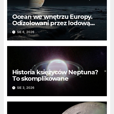
Ocean we wnętrzu Europy.
Odizolowani przez lodową
barierę
SIE 6, 2026
Historia księżyców Neptuna?
To skomplikowane
SIE 3, 2026