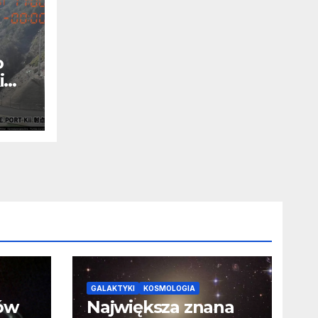
o
i
ne
GALAKTYKI
KOSMOLOGIA
ców
Największa znana