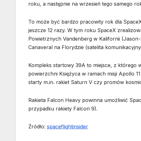
roku, a następnie na wrzesień tego samego ro
To może być bardzo pracowity rok dla SpaceX
jeszcze 12 razy. W tym roku SpaceX zrealizowa
Powietrznych Vandenberg w Kalifornii (Jason-
Canaveral na Florydzie (satelita komunikacyjn
Kompleks startowy 39A to miejsce, z którego wy
powierzchni Księżyca w ramach misji Apollo 11
starty m.in. rakiet Saturn V czy promów kosmi
Rakieta Falcon Heavy powinna umożliwić Space
przypadku rakiety Falcon 9).
Źródło:
spaceflightinsider