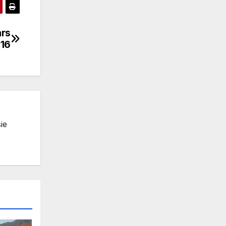
ars
16
ie