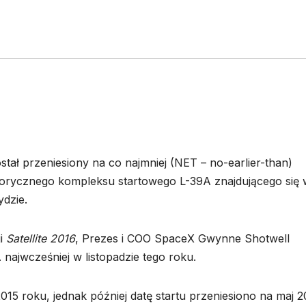
tał przeniesiony na co najmniej (NET – no-earlier-than)
istorycznego kompleksu startowego L-39A znajdującego się
dzie.
ji
Satellite 2016
, Prezes i COO SpaceX Gwynne Shotwell
najwcześniej w listopadzie tego roku.
15 roku, jednak później datę startu przeniesiono na maj 2