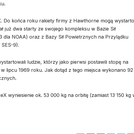
ku.
. Do końca roku rakiety firmy z Hawthorne mogą wystart
ł już dwa starty ze swojego kompleksu w Bazie Sił
3 dla NOAA) oraz z Bazy Sił Powietrznych na Przylądku
y SES-9).
startowali ludzie, którzy jako pierwsi postawili stopę na
 w lipcu 1969 roku. Jak dotąd z tego miejsca wykonano 92
cznych.
X wyniesienie ok. 53 000 kg na orbitę (zamiast 13 150 kg