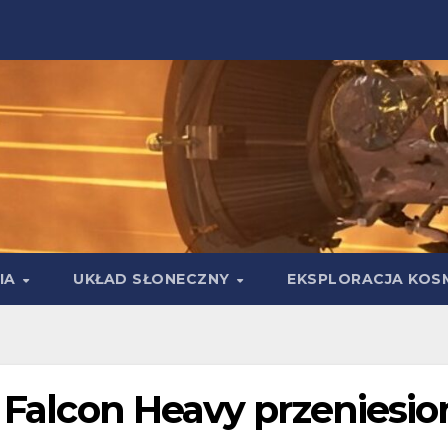
IA
UKŁAD SŁONECZNY
EKSPLORACJA KOS
y Falcon Heavy przeniesio