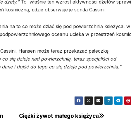
e dżety.”
To właśnie ten wzrost aktywności dżetów sprawi
eń kosmiczną, gdzie obserwuje je sonda Cassini.
ia na to co może dziać się pod powierzchnią księżyca, w
 z podpowierzchniowego oceanu ucieka w przestrzeń kosmi
assini, Hansen może teraz przekazać pałeczkę
o się dzieje nad powierzchnią, teraz specjaliści od
ane i dojść do tego co się dzieje pod powierzchnią.”
en
Ciężki żywot małego księżyca