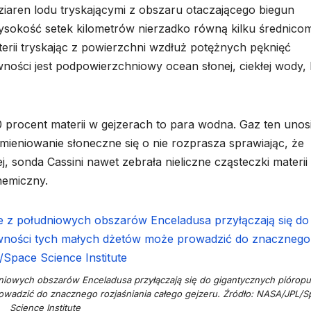
 ziaren lodu tryskającymi z obszaru otaczającego biegun
ysokość setek kilometrów nierzadko równą kilku średnico
terii tryskając z powierzchni wzdłuż potężnych pęknięć
wności jest podpowierzchniowy ocean słonej, ciekłej wody, 
 procent materii w gejzerach to para wodna. Gaz ten unos
mieniowanie słoneczne się o nie rozprasza sprawiając, że
, sonda Cassini nawet zebrała nieliczne cząsteczki materii
hemiczny.
niowych obszarów Enceladusa przyłączają się do gigantycznych piórop
owadzić do znacznego rozjaśniania całego gejzeru. Źródło: NASA/JPL/S
Science Institute