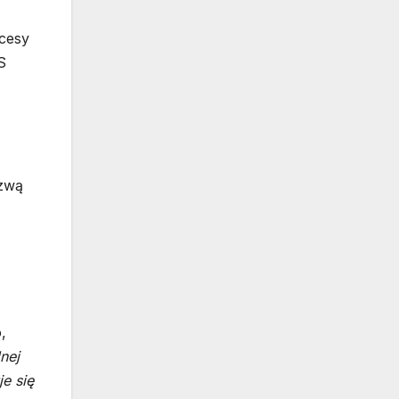
ocesy
S
azwą
,
nej
e się