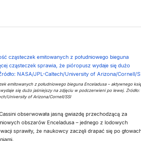
teczek emitowanych z południowego bieguna Enceladusa – aktywnego ksi
wydaje się dużo jaśniejszy na zdjęciu w podczerwieni po lewej. Źródło:
ch/University of Arizona/Cornell/SSI
 Cassini obserwowała jasną gwiazdę przechodzącą za
dniowych obszarów Enceladusa – jednego z lodowych
acji sprawiły, że naukowcy zaczęli drapać się po głowach
niami.