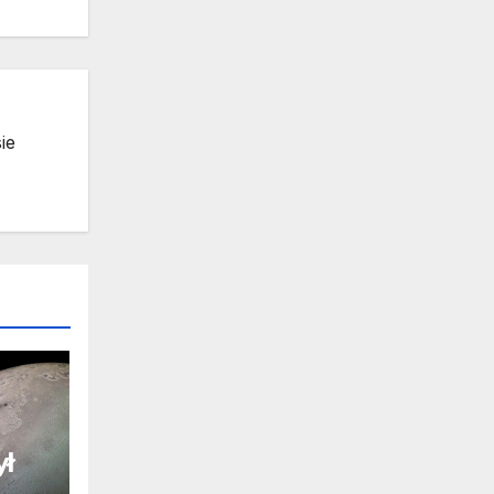
ie
ył
.