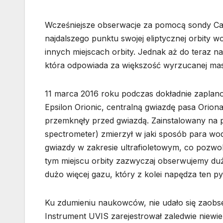
Wcześniejsze obserwacje za pomocą sondy Cass
najdalszego punktu swojej eliptycznej orbity 
innych miejscach orbity. Jednak aż do teraz n
która odpowiada za większość wyrzucanej masy
11 marca 2016 roku podczas dokładnie zaplano
Epsilon Orionic, centralną gwiazdę pasa Orion
przemknęły przed gwiazdą. Zainstalowany na po
spectrometer) zmierzył w jaki sposób para w
gwiazdy w zakresie ultrafioletowym, co pozwoli
tym miejscu orbity zazwyczaj obserwujemy dużo
dużo więcej gazu, który z kolei napędza ten py
Ku zdumieniu naukowców, nie udało się zaobs
Instrument UVIS zarejestrował zaledwie niewie