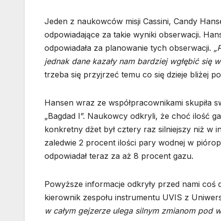
Jeden z naukowców misji Cassini, Candy Hanse
odpowiadające za takie wyniki obserwacji. Ha
odpowiadała za planowanie tych obserwacji.
„
jednak dane kazały nam bardziej wgłębić się w
trzeba się przyjrzeć temu co się dzieje bliżej p
Hansen wraz ze współpracownikami skupiła s
„Bagdad I”. Naukowcy odkryli, że choć ilość ga
konkretny dżet był cztery raz silniejszy niż w
zaledwie 2 procent ilości pary wodnej w pióropu
odpowiadał teraz za aż 8 procent gazu.
Powyższe informacje odkryły przed nami coś d
kierownik zespołu instrumentu UVIS z Uniwer
w całym gejzerze ulega silnym zmianom pod w