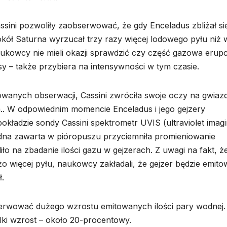
ini pozwoliły zaobserwować, że gdy Enceladus zbliżał si
wokół Saturna wyrzucał trzy razy więcej lodowego pyłu niż 
aukowcy nie mieli okazji sprawdzić czy część gazowa erupcj
 – także przybiera na intensywności w tym czasie.
wanych obserwacji, Cassini zwróciła swoje oczy na gwiaz
a.. W odpowiednim momencie Enceladus i jego gejzery
kładzie sondy Cassini spektrometr UVIS (ultraviolet imag
odna zawarta w pióropuszu przyciemniła promieniowanie
ło na zbadanie ilości gazu w gejzerach. Z uwagi na fakt, ż
 więcej pyłu, naukowcy zakładali, że gejzer będzie emito
ł.
erwować dużego wzrostu emitowanych ilości pary wodnej.
lki wzrost – około 20-procentowy.