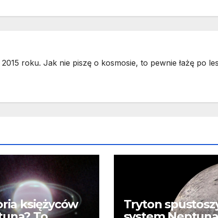
2015 roku. Jak nie piszę o kosmosie, to pewnie łażę po les
oria księżyców
Tryton spustosz
tuna? To
system Neptuna