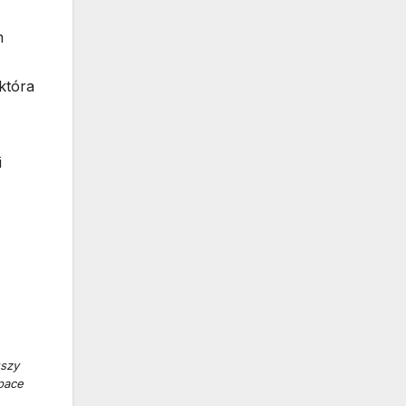
m
która
i
uszy
pace