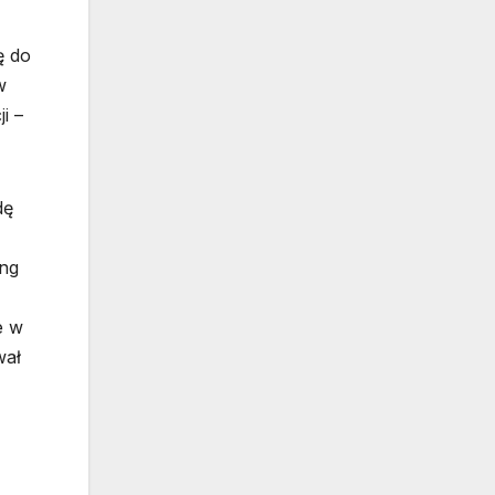
ę do
w
i –
dę
ing
e w
wał