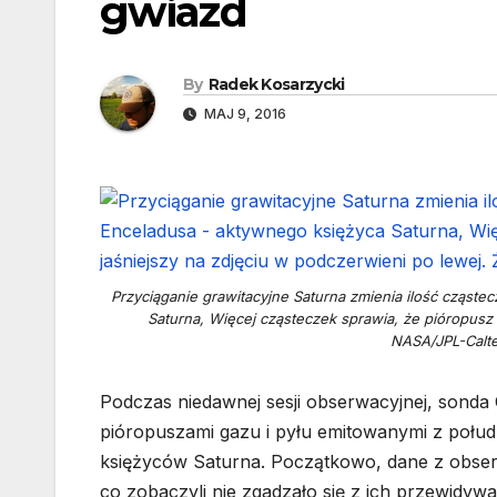
gwiazd
By
Radek Kosarzycki
MAJ 9, 2016
Przyciąganie grawitacyjne Saturna zmienia ilość cząs
Saturna, Więcej cząsteczek sprawia, że pióropusz 
NASA/JPL-Calte
Podczas niedawnej sesji obserwacyjnej, sonda
pióropuszami gazu i pyłu emitowanymi z połu
księżyców Saturna. Początkowo, dane z obserw
co zobaczyli nie zgadzało się z ich przewidywa