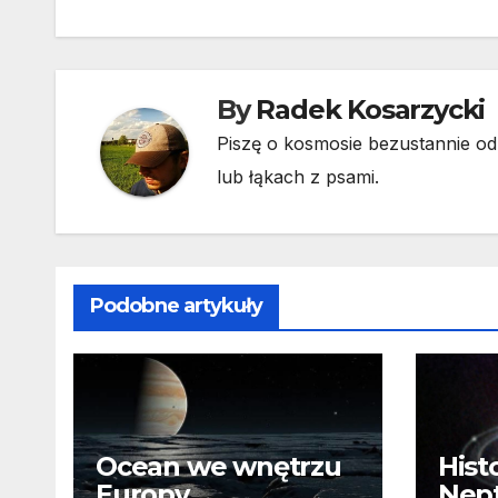
By
Radek Kosarzycki
Piszę o kosmosie bezustannie od 
lub łąkach z psami.
Podobne artykuły
Ocean we wnętrzu
Hist
Europy.
Nep