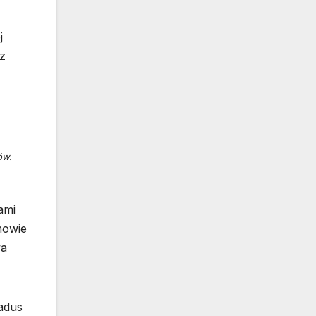
j
 z
ów.
ami
mowie
wa
ladus