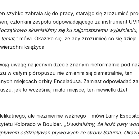
n szybko zabrała się do pracy, starając się zrozumieć pr
nsen, członkini zespołu odpowiadającego za instrument UVI
Początkowo skłanialiśmy się ku najprostszemu wyjaśnieniu,
 temat,”
mówi. Okazało się, że aby zrozumieć co się dzieje
owierzchni księżyca.
woją uwagę na jednym dżecie znanym nieformalnie pod n
zu w całym pióropuszu nie zmieniła się diametralnie, ten
 innych miejscach orbity Enceladusa. Zamiast odpowiadać za
szu, jak to wcześniej miało miejsce, ten niewielki dżet
elikatnego, ale niezmiernie ważnego – mówi Larry Esposito
sytetu Kolorado w Boulder.
„Uważaliśmy, że ilość pary wod
pływem oddziaływań pływowych ze strony Saturna. Okazuj