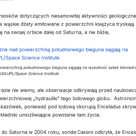
iosków dotyczących niesamowitej aktywności geologiczne
re wąskie dżety emitowane z powierzchni księżyca tryskają
na swojej orbicie dalej od Saturna, a nie bliżej.
owierzchnią południowego bieguna sięgają na wysokość setek kilometr
SA/JPL/Space Science Institute
na razie nie wiemy, ale obserwacje odkrywają przed naukowc
wierzchniowej „hydrauliki” tego lodowego globu. Astrono
skazówek, ponieważ pod lodową skorupą Enceladus skry
adniki umożliwiające powstanie tam życia.
u do Saturna w 2004 roku, sonda Cassini odkryła, że Ence