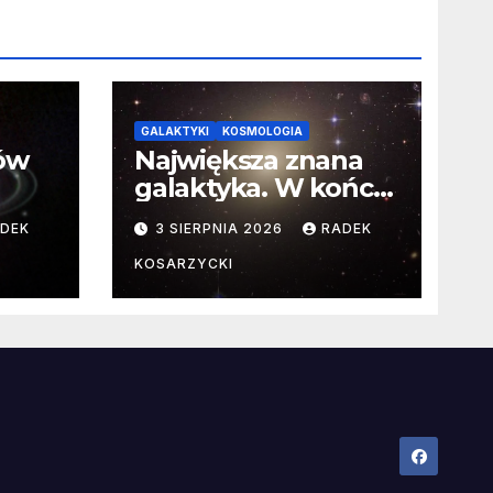
GALAKTYKI
KOSMOLOGIA
ców
Największa znana
galaktyka. W końcu
poznaliśmy jej
DEK
3 SIERPNIA 2026
RADEK
faktyczne wymiary
KOSARZYCKI