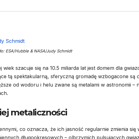
ło: ESA/Hubble & NASA/Judy Schmidt
ej wiek szacuje się na 10.5 miliarda lat jest domem dla gwiaz
zące tą spektakularną, sferyczną gromadę wzbogacone są 
ięższe od wodoru i helu zwane są metalami w astronomii – n
ach.
ej metaliczności
ennymi, co oznacza, że ich jasność regularnie zmienia się
miennych długookresowych – olbrzymich pulsujących gwiaz