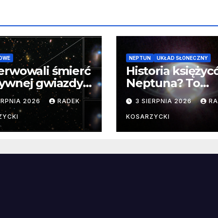
OWE
NEPTUN
UKŁAD SŁONECZNY
erwowali śmierć
Historia księży
ywnej gwiazdy
Neptuna? To
samego
skomplikowane
ERPNIA 2026
RADEK
3 SIERPNIA 2026
RA
ątku.
zwykle cenne
ZYCKI
KOSARZYCKI
e