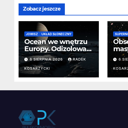
Zobacz jeszcze
JOWISZ
UKŁAD SŁONECZNY
SUPERN
Ocean we wnętrzu
Obs
Europy. Odizolowani
mas
przez lodową
od 
6 SIERPNIA 2026
RADEK
6 SI
barierę
pocz
Nie
KOSARZYCKI
KOSAR
dan