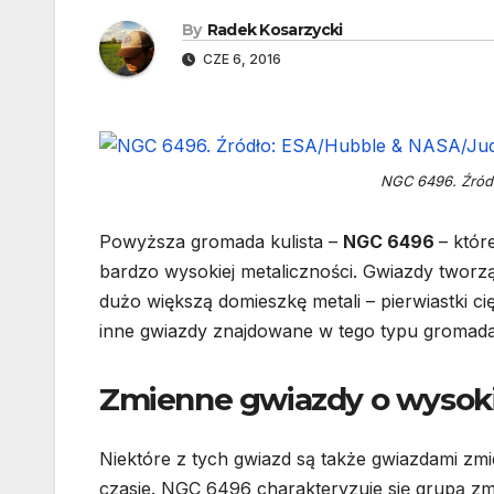
By
Radek Kosarzycki
CZE 6, 2016
NGC 6496. Źród
Powyższa gromada kulista –
NGC 6496
– któr
bardzo wysokiej metaliczności. Gwiazdy twor
dużo większą domieszkę metali – pierwiastki c
inne gwiazdy znajdowane w tego typu gromad
Zmienne gwiazdy o wysoki
Niektóre z tych gwiazd są także gwiazdami zmi
czasie. NGC 6496 charakteryzuje się grupą z